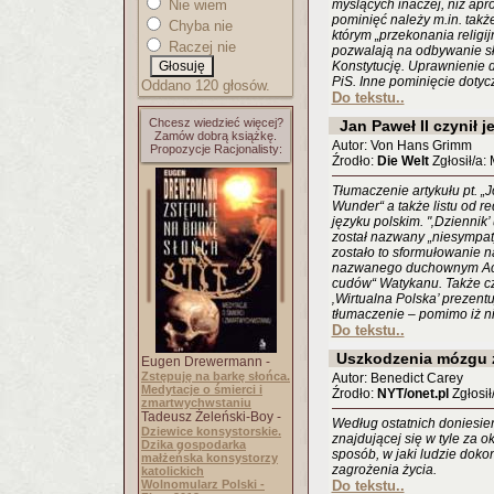
Nie wiem
myślących inaczej, niż apr
pominięć należy m.in. takż
Chyba nie
którym „przekonania relig
Raczej nie
pozwalają na odbywanie s
Konstytucję. Uprawnienie d
PiS. Inne pominięcie dotycz
Oddano 120 głosów.
Do tekstu..
Chcesz wiedzieć więcej?
Jan Paweł II czynił 
Zamów dobrą książkę.
Autor: Von Hans Grimm
Propozycje Racjonalisty:
Źrodło:
Die Welt
Zgłosił/a:
Tłumaczenie artykułu pt. „
Wunder“ a także listu od 
języku polskim. "‚Dziennik
został nazwany „niesympat
zostało to sformułowanie n
nazwanego duchownym Acet
cudów“ Watykanu. Także cz
‚Wirtualna Polska’ prezent
tłumaczenie – pomimo iż n
Do tekstu..
Uszkodzenia mózgu 
Eugen Drewermann -
Zstępuję na barkę słońca.
Autor: Benedict Carey
Medytacje o śmierci i
Źrodło:
NYT/onet.pl
Zgłosił
zmartwychwstaniu
Tadeusz Żeleński-Boy -
Według ostatnich doniesi
Dziewice konsystorskie.
znajdującej się w tyle za o
Dzika gospodarka
sposób, w jaki ludzie dok
małżeńska konsystorzy
zagrożenia życia.
katolickich
Wolnomularz Polski -
Do tekstu..