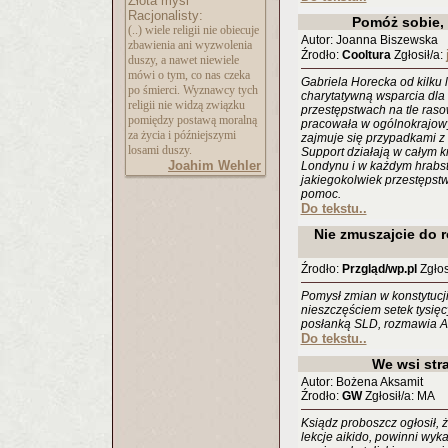
Złota myśl
Racjonalisty:
Pomóż sobie,
(..) wiele religii nie obiecuje
Autor: Joanna Biszewska
zbawienia ani wyzwolenia
Źrodło:
Cooltura
Zgłosił/a:
duszy, a nawet niewiele
mówi o tym, co nas czeka
Gabriela Horecka od kilku l
po śmierci. Wyznawcy tych
charytatywną wsparcia dla o
religii nie widzą związku
przestępstwach na tle ras
pomiędzy postawą moralną
pracowała w ogólnokrajowy
za życia i późniejszymi
zajmuje się przypadkami z
losami duszy.
Support działają w całym k
Joahim Wehler
Londynu i w każdym hrabstw
jakiegokolwiek przestępstw
pomoc.
Do tekstu..
Nie zmuszajcie do 
Źrodło:
Przgląd/wp.pl
Zgłos
Pomysł zmian w konstytucji
nieszczęściem setek tysięc
posłanką SLD, rozmawia A
Do tekstu..
We wsi str
Autor: Bożena Aksamit
Źrodło:
GW
Zgłosił/a: MA
Ksiądz proboszcz ogłosił, ż
lekcje aikido, powinni wyka