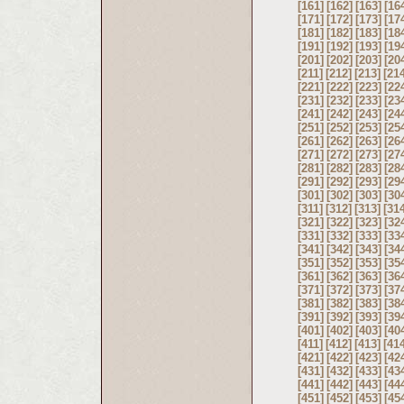
[161]
[162]
[163]
[16
[171]
[172]
[173]
[17
[181]
[182]
[183]
[18
[191]
[192]
[193]
[19
[201]
[202]
[203]
[20
[211]
[212]
[213]
[21
[221]
[222]
[223]
[22
[231]
[232]
[233]
[23
[241]
[242]
[243]
[24
[251]
[252]
[253]
[25
[261]
[262]
[263]
[26
[271]
[272]
[273]
[27
[281]
[282]
[283]
[28
[291]
[292]
[293]
[29
[301]
[302]
[303]
[30
[311]
[312]
[313]
[31
[321]
[322]
[323]
[32
[331]
[332]
[333]
[33
[341]
[342]
[343]
[34
[351]
[352]
[353]
[35
[361]
[362]
[363]
[36
[371]
[372]
[373]
[37
[381]
[382]
[383]
[38
[391]
[392]
[393]
[39
[401]
[402]
[403]
[40
[411]
[412]
[413]
[41
[421]
[422]
[423]
[42
[431]
[432]
[433]
[43
[441]
[442]
[443]
[44
[451]
[452]
[453]
[45