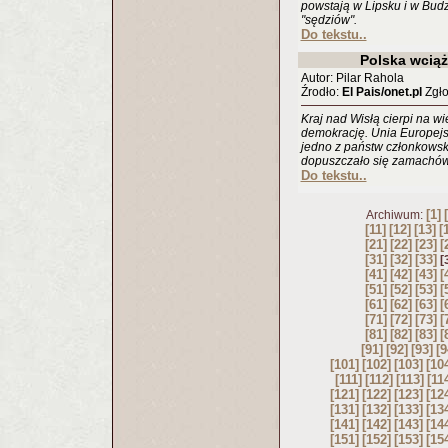
powstają w Lipsku i w Budz
"sędziów".
Do tekstu..
Polska wciąż
Autor: Pilar Rahola
Źrodło:
El Pais/onet.pl
Zgło
Kraj nad Wisłą cierpi na wi
demokrację. Unia Europejs
jedno z państw członkowsk
dopuszczało się zamachów
Do tekstu..
[1]
Archiwum:
[11]
[12]
[13]
[
[21]
[22]
[23]
[
[31]
[32]
[33]
[
[41]
[42]
[43]
[
[51]
[52]
[53]
[
[61]
[62]
[63]
[
[71]
[72]
[73]
[
[81]
[82]
[83]
[
[91]
[92]
[93]
[9
[101]
[102]
[103]
[10
[111]
[112]
[113]
[11
[121]
[122]
[123]
[12
[131]
[132]
[133]
[13
[141]
[142]
[143]
[14
[151]
[152]
[153]
[15