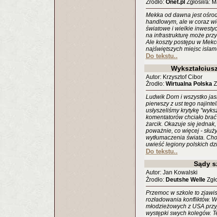
Źrodło:
Onet.pl
Zgłosił/a: 
Mekka od dawna jest ośrodk
handlowym, ale w coraz wi
światowe i wielkie inwest
na infrastrukturę może prz
Ale koszty postępu w Mekc
najświętszych miejsc islam
Do tekstu..
Wykształciusz
Autor: Krzysztof Cibor
Źrodło:
Wirtualna Polska
Z
Ludwik Dorn i wszystko jas
pierwszy z ust tego najinte
usłyszeliśmy krytykę "wyksz
komentatorów chciało brać 
żarcik. Okazuje się jednak,
poważnie, co więcej - służ
wytłumaczenia świata. Cho
uwieść legiony polskich dz
Do tekstu..
Sądy s
Autor: Jan Kowalski
Źrodło:
Deutshe Welle
Zgło
Przemoc w szkole to zjawi
rozładowania konfliktów. W
młodzieżowych z USA przyję
występki swych kolegów. Te