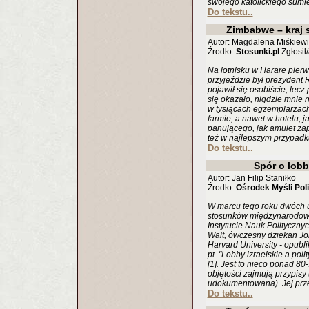
swojego katolickiego sumi
Do tekstu..
Zimbabwe – kraj 
Autor: Magdalena Miśkiewi
Źrodło:
Stosunki.pl
Zgłosił
Na lotnisku w Harare pierw
przyjeździe był prezydent 
pojawił się osobiście, lecz 
się okazało, nigdzie mnie 
w tysiącach egzemplarzach
farmie, a nawet w hotelu, j
panującego, jak amulet za
też w najlepszym przypadku 
Do tekstu..
Spór o lobb
Autor: Jan Filip Staniłko
Źrodło:
Ośrodek Myśli Poli
W marcu tego roku dwóch u
stosunków międzynarodowyc
Instytucie Nauk Polityczny
Walt, ówczesny dziekan Jo
Harvard University - opubl
pt. "Lobby izraelskie a po
[1]. Jest to nieco ponad 80
objętości zajmują przypisy
udokumentowana). Jej prz
Do tekstu..