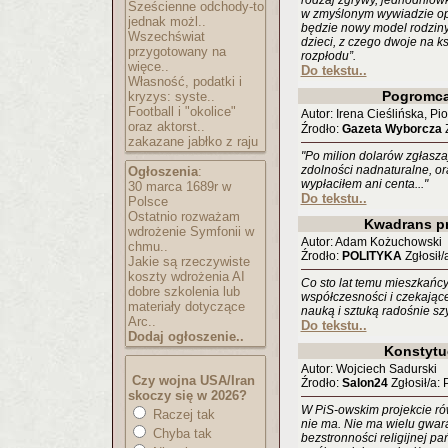
rodzaj zgrywy, jednodniówk
Sześcienne odchody-to
w zmyślonym wywiadzie op
jednak możl..
będzie nowy model rodziny: 
Wszechświat
dzieci, z czego dwoje na k
przygotowany na
rozpłodu”.
więce..
Do tekstu..
Własność, podatki i
Pogromc
kryzys: syste..
Football i "okolice"
Autor: Irena Cieślińska, Pio
oraz aktorst..
Źrodło:
Gazeta Wyborcza
Z
zakazane jabłko z raju
"Po milion dolarów zgłasza
zdolności nadnaturalne, or
Ogłoszenia
:
wypłaciłem ani centa..."
30 marca 1689r w
Do tekstu..
Polsce
Ostatnio rozważam
Kwadrans pr
wdrożenie Symfonii w
Autor: Adam Kożuchowski
chmu..
Źrodło:
POLITYKA
Zgłosił/
Jakie są rzeczywiste
koszty wdrożenia AI
Co sto lat temu mieszkańcy
dobre szkolenia lub
współczesności i czekające
materiały dotyczące
nauką i sztuką radośnie sz
Arc..
Do tekstu..
Dodaj ogłoszenie..
Konstytu
Autor: Wojciech Sadurski
Czy wojna USA/Iran
Źrodło:
Salon24
Zgłosił/a:
skoczy się w 2026?
W PiS-owskim projekcie równ
Raczej tak
nie ma. Nie ma wielu gwara
Chyba tak
bezstronności religijnej pa