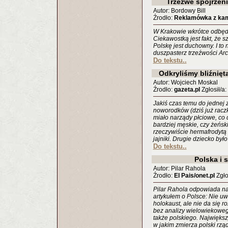
Trzeźwe spojrzen
Autor: Bordowy Bill
Źrodło:
Reklamówka z kam
W Krakowie wkrótce odbędz
Ciekawostką jest fakt, że 
Polskę jest duchowny. I to 
duszpasterz trzeźwości Arc
Do tekstu..
Odkryliśmy bliźnięt
Autor: Wojciech Moskal
Źrodło:
gazeta.pl
Zgłosił/a
Jakiś czas temu do jednej z
noworodków (dziś już raczk
miało narządy płciowe, co d
bardziej męskie, czy żeński
rzeczywiście hermafrodytą 
jajniki. Drugie dziecko był
Do tekstu..
Polska i 
Autor: Pilar Rahola
Źrodło:
El Pais/onet.pl
Zgło
Pilar Rahola odpowiada na
artykułem o Polsce: Nie u
holokaust, ale nie da się 
bez analizy wielowiekoweg
także polskiego. Największ
w jakim zmierza polski rząd