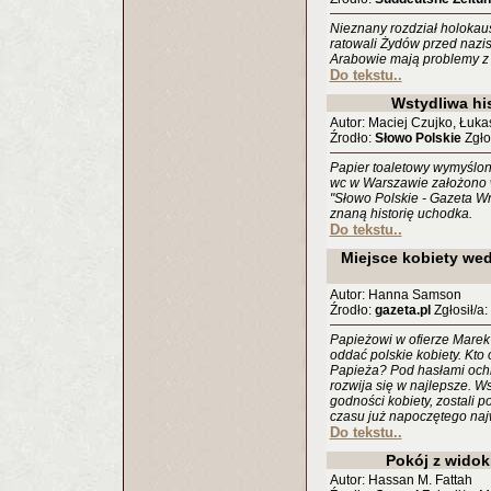
Nieznany rozdział holokau
ratowali Żydów przed nazist
Arabowie mają problemy z 
Do tekstu..
Wstydliwa hi
Autor: Maciej Czujko, Łuka
Źrodło:
Słowo Polskie
Zgłos
Papier toaletowy wymyślon
wc w Warszawie założono w
"Słowo Polskie - Gazeta W
znaną historię uchodka.
Do tekstu..
Miejsce kobiety we
Autor: Hanna Samson
Źrodło:
gazeta.pl
Zgłosił/a
Papieżowi w ofierze Marek
oddać polskie kobiety. Kto
Papieża? Pod hasłami och
rozwija się w najlepsze. Ws
godności kobiety, zostali 
czasu już napoczętego naj
Do tekstu..
Pokój z wido
Autor: Hassan M. Fattah