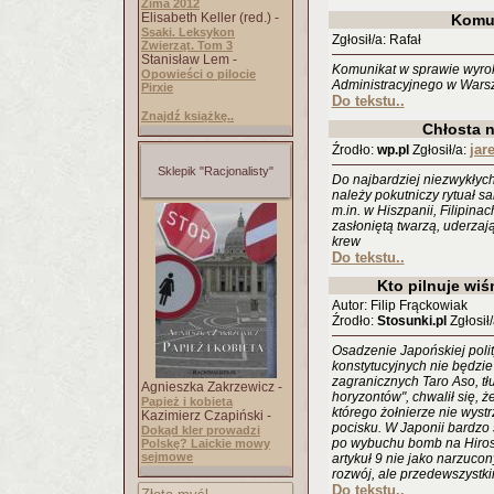
Zima 2012
Elisabeth Keller (red.) -
Komu
Ssaki. Leksykon
Zgłosił/a: Rafał
Zwierząt. Tom 3
Stanisław Lem -
Komunikat w sprawie wyr
Opowieści o pilocie
Administracyjnego w Warsz
Pirxie
Do tekstu..
Znajdź książkę..
Chłosta 
jar
Źrodło:
wp.pl
Zgłosił/a:
Sklepik "Racjonalisty"
Do najbardziej niezwykłyc
należy pokutniczy rytuał s
m.in. w Hiszpanii, Filipina
zasłoniętą twarzą, uderzają
krew
Do tekstu..
Kto pilnuje wi
Autor: Filip Frąckowiak
Źrodło:
Stosunki.pl
Zgłosił
Osadzenie Japońskiej poli
konstytucyjnych nie będzie
zagranicznych Taro Aso, t
Agnieszka Zakrzewicz -
horyzontów", chwalił się, 
Papież i kobieta
którego żołnierze nie wystr
Kazimierz Czapiński -
pocisku. W Japonii bardzo 
Dokąd kler prowadzi
po wybuchu bomb na Hirosz
Polskę? Laickie mowy
sejmowe
artykuł 9 nie jako narzuco
rozwój, ale przedewszystkim
Do tekstu..