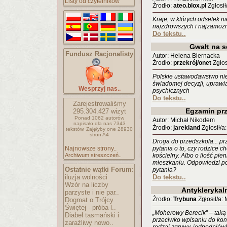
Listy od czytelników
Źrodło:
ateo.blox.pl
Zgłosił
Kraje, w których odsetek n
najzdrowszych i najzamożn
Do tekstu..
Gwałt na s
Fundusz Racjonalisty
Autor: Helena Biernacka
Źrodło:
przekrój/onet
Zgłosi
Polskie ustawodawstwo nie 
świadomej decyzji, uprawia
Wesprzyj nas..
psychicznych
Do tekstu..
Zarejestrowaliśmy
Egzamin pr
295.304.427
wizyt
Ponad 1062 autorów
Autor: Michał Nikodem
napisało
dla nas 7343
Źrodło:
jarekland
Zgłosił/a
tekstów.
Zajęłyby one 28930
stron A4
Droga do przedszkola... pr
Najnowsze strony..
pytania o to, czy rodzice c
Archiwum streszczeń..
kościelny. Albo o ilość pie
mieszkaniu. Odpowiedzi po
Ostatnie wątki Forum
:
pytania?
iluzja wolności
Do tekstu..
Wzór na liczby
Antyklerykal
parzyste i nie par..
Źrodło:
Trybuna
Zgłosił/a:
Dogmat o Trójcy
Świętej - próba l..
„Moherowy Berecik” – taką
Diabeł tasmański i
przeciwko wpisaniu do kons
zaraźliwy nowo..