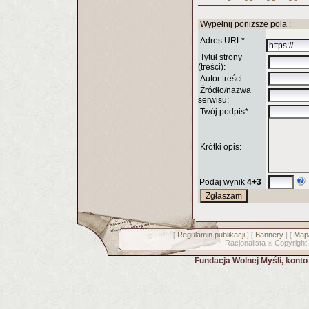
Wypełnij poniższe pola :
Adres URL*:
Tytuł strony
(treści):
Autor treści:
Źródło/nazwa
serwisu:
Twój podpis*:
Krótki opis:
Podaj wynik
4+3
=
Regulamin publikacji
Bannery
Mapa
[
] [
] [
Racjonalista
Copyright
©
Fundacja Wolnej Myśli, kont