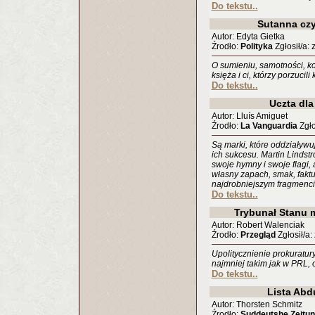
Do tekstu..
Sutanna cz
Autor: Edyta Gietka
Źrodło:
Polityka
Zgłosił/a: 
O sumieniu, samotności, kob
księża i ci, którzy porzucili
Do tekstu..
Uczta dl
Autor: Lluís Amiguet
Źrodło:
La Vanguardia
Zgłos
Są marki, które oddziaływu
ich sukcesu. Martin Lindst
swoje hymny i swoje flagi,
własny zapach, smak, faktu
najdrobniejszym fragmenci
Do tekstu..
Trybunał Stanu 
Autor: Robert Walenciak
Źrodło:
Przegląd
Zgłosił/a: 
Upolitycznienie prokuratur
najmniej takim jak w PRL, 
Do tekstu..
Lista Ab
Autor: Thorsten Schmitz
Źrodło:
Suddeutshe Zeitu