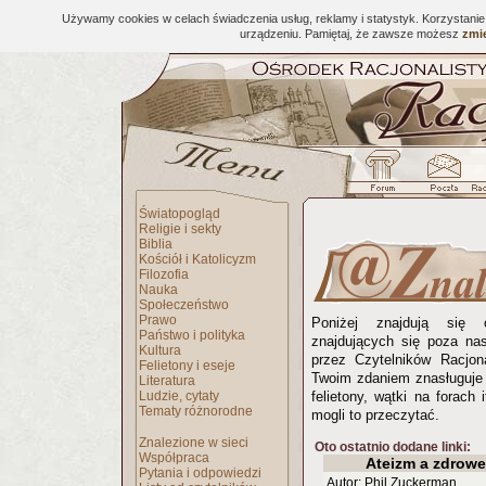
Używamy cookies w celach świadczenia usług, reklamy i statystyk. Korzystani
urządzeniu. Pamiętaj, że zawsze możesz
zmie
Światopogląd
Religie i sekty
Biblia
Kościół i Katolicyzm
Filozofia
Nauka
Społeczeństwo
Prawo
Poniżej znajdują się 
Państwo i polityka
znajdujących się poza na
Kultura
przez Czytelników Racjona
Felietony i eseje
Twoim zdaniem znasługuje 
Literatura
Ludzie, cytaty
felietony, wątki na forach 
Tematy różnorodne
mogli to przeczytać.
Znalezione w sieci
Oto ostatnio dodane linki:
Współpraca
Ateizm a zdrow
Pytania i odpowiedzi
Autor: Phil Zuckerman