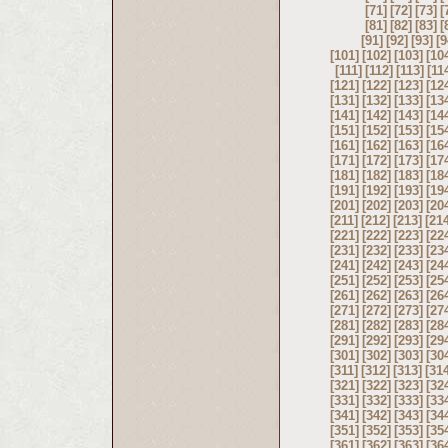
[71]
[72]
[73]
[
[81]
[82]
[83]
[
[91]
[92]
[93]
[9
[101]
[102]
[103]
[10
[111]
[112]
[113]
[11
[121]
[122]
[123]
[12
[131]
[132]
[133]
[13
[141]
[142]
[143]
[14
[151]
[152]
[153]
[15
[161]
[162]
[163]
[16
[171]
[172]
[173]
[17
[181]
[182]
[183]
[18
[191]
[192]
[193]
[19
[201]
[202]
[203]
[20
[211]
[212]
[213]
[21
[221]
[222]
[223]
[22
[231]
[232]
[233]
[23
[241]
[242]
[243]
[24
[251]
[252]
[253]
[25
[261]
[262]
[263]
[26
[271]
[272]
[273]
[27
[281]
[282]
[283]
[28
[291]
[292]
[293]
[29
[301]
[302]
[303]
[30
[311]
[312]
[313]
[31
[321]
[322]
[323]
[32
[331]
[332]
[333]
[33
[341]
[342]
[343]
[34
[351]
[352]
[353]
[35
[361]
[362]
[363]
[36