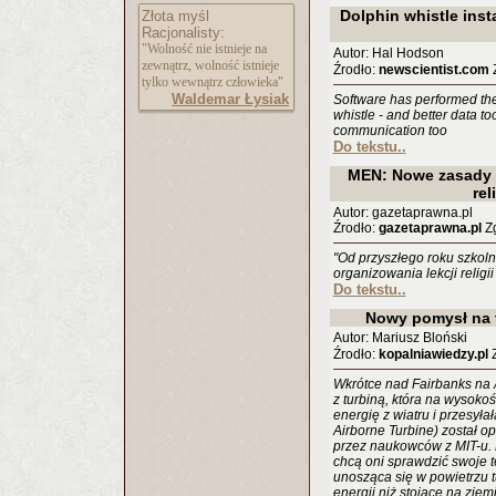
Dolphin whistle inst
Złota myśl
Racjonalisty:
"Wolność nie istnieje na
Autor: Hal Hodson
zewnątrz, wolność istnieje
Źrodło:
newscientist.com
Z
tylko wewnątrz człowieka"
Waldemar Łysiak
Software has performed the f
whistle - and better data to
communication too
Do tekstu..
MEN: Nowe zasady d
rel
Autor: gazetaprawna.pl
Źrodło:
gazetaprawna.pl
Zg
"Od przyszłego roku szko
organizowania lekcji religi
Do tekstu..
Nowy pomysł na 
Autor: Mariusz Bloński
Źrodło:
kopalniawiedzy.pl
Z
Wkrótce nad Fairbanks na 
z turbiną, która na wysok
energię z wiatru i przesyła
Airborne Turbine) został o
przez naukowców z MIT-u. 
chcą oni sprawdzić swoje t
unosząca się w powietrzu 
energii niż stojące na zie