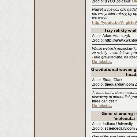
Ul
Źrodło:
BYOD
Zgłosił/a:
Nawet w niewoli orki nadal
nie wszystkim zależy, by o
ten temat.
http://youtu.be/A_gk1s
Trzy relikty wi
Autor: Adam Adamczyk
Źrodło:
http://www.kwanto
Wielki wybuch pozostawił 
ze szkoły - mikrofalowe pr
- fale grawitacyjne; na trz
Do tekstu..
Gravitational waves g
head
Autor: Stuart Clark
Źrodło:
theguardian.com
Z
At least half a dozen scienti
discovery of primordial gra
three can get it
Do tekstu..
Gene silencing i
'molecular 
Autor: Indiana University
Źrodło:
sciencedaily.com
Z
One of the mysteries of mo