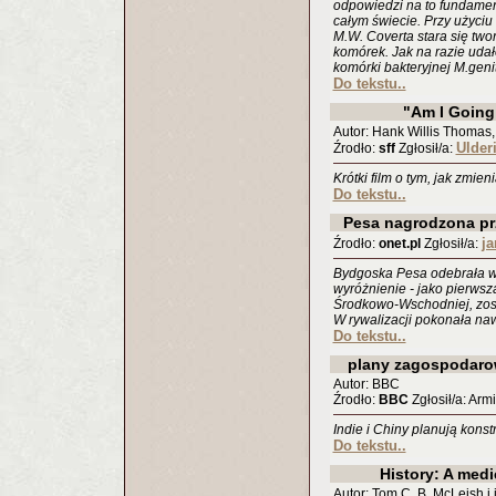
odpowiedzi na to fundame
całym świecie. Przy użyc
M.W. Coverta stara się tw
komórek. Jak na razie uda
komórki bakteryjnej M.geni
Do tekstu..
"Am I Going
Autor: Hank Willis Thomas,
Ulder
Źrodło:
sff
Zgłosił/a:
Krótki film o tym, jak zmie
Do tekstu..
Pesa nagrodzona pr
ja
Źrodło:
onet.pl
Zgłosił/a:
Bydgoska Pesa odebrała w
wyróżnienie - jako pierwsza
Środkowo-Wschodniej, zost
W rywalizacji pokonała naw
Do tekstu..
plany zagospodaro
Autor: BBC
Źrodło:
BBC
Zgłosił/a: Arm
Indie i Chiny planują kons
Do tekstu..
History: A medi
Autor: Tom C. B. McLeish i i