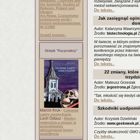
Religions, Churches and
rozwojowe, związane z wy
the Scientific Studies of
metod sekwencjonowania.
Religion: Poland and
Do tekstu..
Ukraine
Ars Regia. Czasopismo
Jak zasięgnąć opin
poświęcone myśli i
do
historii wolnomularstwa.
Nr 1/1992
Autor: Katarzyna Wawrzyni
Źrodło:
biotechnologia.pl
Z
Znajdź książkę..
W świecie, w którym online
porozmawiać ze znajomymi 
konferencje przez Internet.
Sklepik "Racjonalisty"
dowolnego miejsca na świec
pieniędzy.
Do tekstu..
22 zmiany, któr
trzydzi
Autor: Mateusz Grzesiak
Źrodło:
jegostrona.pl
Zgłos
"Tak, młodość się kiedyś sk
Do tekstu..
Szkodniki uodporni
Marcin Kruk -
Człowiek
zajęty niesłychanie
Lech Ostasz -
Między
Autor: Krzysiek Dzieliński
realnością a utopią: w
Źrodło:
www.geekweek.pl
Z
poszukiwaniu
alternatywnej formy
Czyżby skuteczność GMO z
współbycia
Do tekstu..