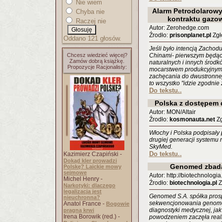
Nie wiem
Alarm Petrodolarowy
Chyba nie
kontraktu gazo
Raczej nie
Autor: Zerohedge.com
Źrodło:
prisonplanet.pl
Zgło
Oddano 121 głosów.
Jeśli było intencją Zachodu
Chcesz wiedzieć więcej?
Chinami- pierwszym będą
Zamów dobrą książkę.
naturalnych i innych środk
Propozycje Racjonalisty:
mocarstwem produkcyjnym - 
zachęcania do dwustronne
to wszystko "idzie zgodnie 
Do tekstu..
Polska z dostępe
Autor: MON/Altair
Źrodło:
kosmonauta.net
Zg
Włochy i Polska podpisały 
drugiej generacji systemu
SkyMed.
Do tekstu..
Kazimierz Czapiński -
Dokąd kler prowadzi
Genomed zbad
Polskę? Laickie mowy
sejmowe
Autor: http://biotechnologia
Michel Henry -
Źrodło:
biotechnologia.pl
Z
Narkotyki: dlaczego
legalizacja jest
Genomed S.A. spółka prosp
nieuchronna?
sekwencjonowania genomo
Anatol France -
Bogowie
diagnostyki medycznej, jak
pragną krwi
Irena Borowik (red.) -
powodzeniem zaczęła real