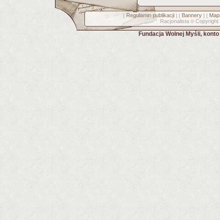
Regulamin publikacji
Bannery
Mapa
[
] [
] [
Racjonalista
Copyright
©
Fundacja Wolnej Myśli, kont