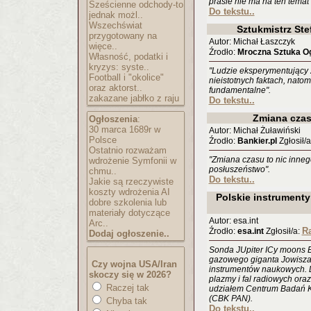
prasie nie ma na ten temat
Sześcienne odchody-to
Do tekstu..
jednak możl..
Wszechświat
Sztukmistrz St
przygotowany na
Autor: Michał Łaszczyk
więce..
Źrodło:
Mroczna Sztuka Og
Własność, podatki i
kryzys: syste..
"Ludzie eksperymentujący 
Football i "okolice"
nieistotnych faktach, natom
oraz aktorst..
fundamentalne".
zakazane jabłko z raju
Do tekstu..
Zmiana czas
Ogłoszenia
:
30 marca 1689r w
Autor: Michał Żuławiński
Polsce
Źrodło:
Bankier.pl
Zgłosił/a
Ostatnio rozważam
"Zmiana czasu to nic innego
wdrożenie Symfonii w
posłuszeństwo".
chmu..
Do tekstu..
Jakie są rzeczywiste
koszty wdrożenia AI
Polskie instrumenty
dobre szkolenia lub
materiały dotyczące
Autor: esa.int
Arc..
Ra
Źrodło:
esa.int
Zgłosił/a:
Dodaj ogłoszenie..
Sonda JUpiter ICy moons E
gazowego giganta Jowisza 
Czy wojna USA/Iran
instrumentów naukowych. D
skoczy się w 2026?
plazmy i fal radiowych or
Raczej tak
udziałem Centrum Badań K
(CBK PAN).
Chyba tak
Do tekstu..