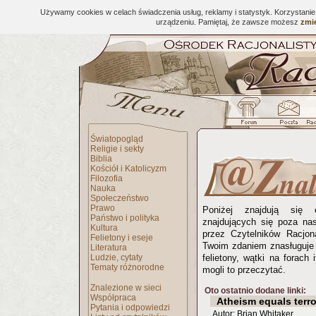
Używamy cookies w celach świadczenia usług, reklamy i statystyk. Korzystani
urządzeniu. Pamiętaj, że zawsze możesz
zmie
Światopogląd
Religie i sekty
Biblia
Kościół i Katolicyzm
Filozofia
Nauka
Społeczeństwo
Prawo
Poniżej znajdują się 
Państwo i polityka
znajdujących się poza na
Kultura
przez Czytelników Racjona
Felietony i eseje
Twoim zdaniem znasługuje 
Literatura
Ludzie, cytaty
felietony, wątki na forach 
Tematy różnorodne
mogli to przeczytać.
Znalezione w sieci
Oto ostatnio dodane linki:
Współpraca
Atheism equals terro
Pytania i odpowiedzi
Autor: Brian Whitaker