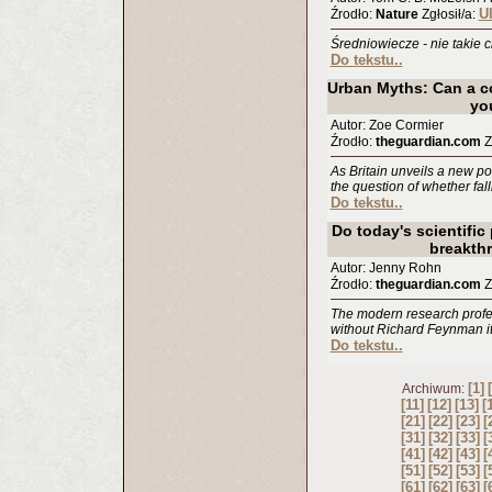
U
Źrodło:
Nature
Zgłosił/a:
Średniowiecze - nie takie c
Do tekstu..
Urban Myths: Can a co
yo
Autor: Zoe Cormier
Źrodło:
theguardian.com
Z
As Britain unveils a new po
the question of whether fall
Do tekstu..
Do today's scientific 
breakth
Autor: Jenny Rohn
Źrodło:
theguardian.com
Z
The modern research profess
without Richard Feynman it 
Do tekstu..
[1]
Archiwum:
[11]
[12]
[13]
[
[21]
[22]
[23]
[
[31]
[32]
[33]
[
[41]
[42]
[43]
[
[51]
[52]
[53]
[
[61]
[62]
[63]
[