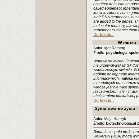
acquired traits can be pas
called epigenetic inheritan
know to silence some gene
their DNA sequences, but r
are added to the genes. Th
molecular memory, allowing
remember to silence them 
Do tekstu..
W morzu i
Autor: Igor Rotberg
Źrodło:
psychologia-spole
Wprawdzie Michel Foucault 
nie przewidywał aż tak du
współczesnym świecie. W d
ogólnie dostępnego Internet
informacyjnych, natłoku re
materialnych oraz bardzo 
wiedza jest nie tylko syn
rzeczywistości, ale - z racj
obciążeniem dla ludzkiej ps
Do tekstu..
Symulowanie życia -
Autor: Maja Haczyk
Źrodło:
biotechnologia.pl
Z
Badania zespołu profesora
University (USA) mogą wkró