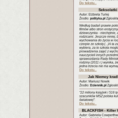
Do tekstu..
Seksolatki
Autor: Elżbieta Turlej
Źrodło:
polityka.pl
Zgłosił/
Według badań prawie połow
filmów albo stron erotyczn
dziewczynka - niechętnie, 
rodzicami. Jeszcze mniej, b
wychowania do życia w rodz
czerpie ze szkoły.(...)A ta 
wybiera, za to szkoła mogł
prowadzenia zajęć z wycho
nauczycieli innych przedmiotó
sprawozdania Rady Minist
rodziny (2011 r.) wynika, ż
jedna trzecia nie ma wyma
Do tekstu..
Jak Niemcy kradl
Autor: Mariusz Nowik
Źrodło:
Dziennik.pl
Zgłosił/
"22 miliony książek i 516 tys
szacunków MSZ polska kultu
światowej".
Do tekstu..
BLACKFISH - Killer
Autor: Gabriela Cowperthw