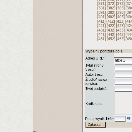
[371]
[372]
[373]
[37
[381]
[382]
[383]
[38
[391]
[392]
[393]
[39
[401]
[402]
[403]
[40
[411]
[412]
[413]
[41
[421]
[422]
[423]
[42
[431]
[432]
[433]
[43
[441]
[442]
[443]
[44
[451]
[452]
[453]
[45
Wypełnij poniższe pola :
Adres URL*:
Tytuł strony
(treści):
Autor treści:
Źródło/nazwa
serwisu:
Twój podpis*:
Krótki opis:
Podaj wynik
1+4
=