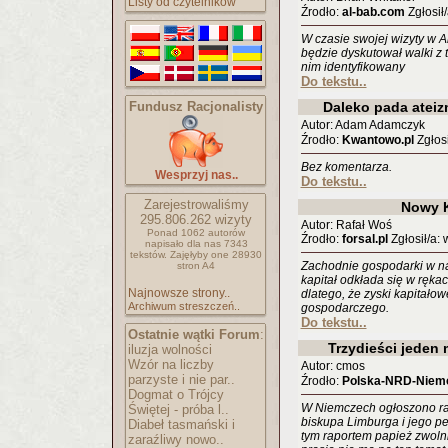
Listy od czytelników
Źrodło:
al-bab.com
Zgłosił
W czasie swojej wizyty w A
będzie dyskutował walki z 
nim identyfikowany
Do tekstu..
Fundusz Racjonalisty
Daleko pada ateiz
Autor: Adam Adamczyk
Źrodło:
Kwantowo.pl
Zgłosi
Bez komentarza.
Wesprzyj nas..
Do tekstu..
Zarejestrowaliśmy
Nowy K
295.806.262
wizyty
Autor: Rafał Woś
Ponad 1062 autorów
Źrodło:
forsal.pl
Zgłosił/a:
napisało
dla nas 7343
tekstów.
Zajęłyby one 28930
Zachodnie gospodarki w na
stron A4
kapitał odkłada się w ręka
Najnowsze strony..
dlatego, że zyski kapitał
Archiwum streszczeń..
gospodarczego.
Do tekstu..
Ostatnie wątki Forum
:
Trzydieści jeden
iluzja wolności
Wzór na liczby
Autor: cmos
parzyste i nie par..
Źrodło:
Polska-NRD-Niemc
Dogmat o Trójcy
W Niemczech ogłoszono rap
Świętej - próba l..
biskupa Limburga i jego pe
Diabeł tasmański i
tym raportem papież zwolni
zaraźliwy nowo..