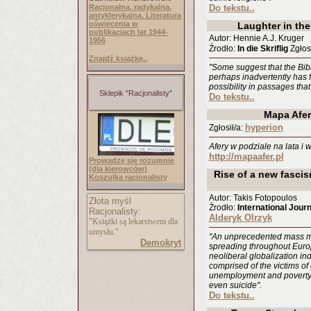
Racjonalna, radykalna,
Do tekstu..
antyklerykalna. Literatura
oświecenia w
Laughter in th
publikacjach lat 1944-
Autor: Hennie A.J. Kruger
1956
Źrodło:
In die Skriflig
Zgłosi
Znajdź książkę..
"Some suggest that the Bi
perhaps inadvertently has f
possibility in passages tha
Sklepik "Racjonalisty"
Do tekstu..
Mapa Afer
hyperion
Zgłosił/a:
Afery w podziale na lata i
http://mapaafer.pl
Prowadzę się rozumnie
(dla kierowców)
Rise of a new fascis
Koszulka racjonalisty
Autor: Takis Fotopoulos
Złota myśl
Źrodło:
International Jour
Racjonalisty:
Alderyk Olrzyk
"Książki są lekarstwem dla
umysłu."
"An unprecedented mass mo
Demokryt
spreading throughout Europ
neoliberal globalization ind
comprised of the victims of
unemployment and poverty, 
even suicide".
Do tekstu..