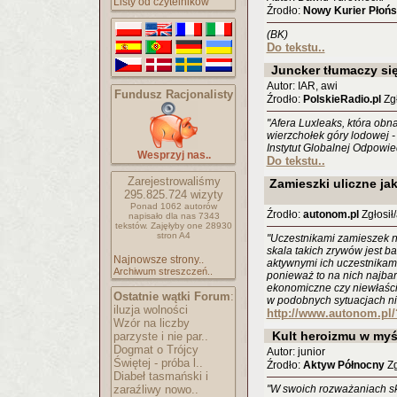
Listy od czytelników
Źrodło:
Nowy Kurier Płońs
(BK)
Do tekstu..
Juncker tłumaczy się
Autor: IAR, awi
Fundusz Racjonalisty
Źrodło:
PolskieRadio.pl
Zgł
"Afera Luxleaks, która obn
wierzchołek góry lodowej 
Instytut Globalnej Odpowie
Wesprzyj nas..
Do tekstu..
Zarejestrowaliśmy
Zamieszki uliczne jak
295.825.724
wizyty
Ponad 1062 autorów
Źrodło:
autonom.pl
Zgłosił
napisało
dla nas 7343
tekstów.
Zajęłyby one 28930
stron A4
"Uczestnikami zamieszek ni
skala takich zrywów jest b
Najnowsze strony..
aktywnymi ich uczestnikam
Archiwum streszczeń..
ponieważ to na nich najbard
ekonomiczne czy niewłaściw
Ostatnie wątki Forum
:
w podobnych sytuacjach nie
iluzja wolności
http://www.autonom.pl
Wzór na liczby
Kult heroizmu w myś
parzyste i nie par..
Dogmat o Trójcy
Autor: junior
Świętej - próba l..
Źrodło:
Aktyw Północny
Zg
Diabeł tasmański i
zaraźliwy nowo..
"W swoich rozważaniach s