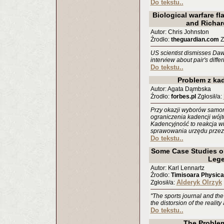
Do tekstu..
Biological warfare f
and Richar
Autor: Chris Johnston
Źrodło:
theguardian.com
Z
US scientist dismisses Dawk
interview about pair's diffe
Do tekstu..
Problem z ka
Autor: Agata Dąmbska
Źrodło:
forbes.pl
Zgłosił/a:
Przy okazji wyborów samo
ograniczenia kadencji wójt
Kadencyjność to reakcja wi
sprawowania urzędu przez
Do tekstu..
Some Case Studies o
Leg
Autor: Karl Lennartz
Źrodło:
Timisoara Physical
Alderyk Olrzyk
Zgłosił/a:
"The sports journal and the 
the distorsion of the realit
Do tekstu..
The Problem