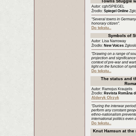
Towns Stuggle wi
Autor: cgh/SPIEGEL
Źrodło:
Spiegel Online
Zgło
"Several towns in Germany st
honorary citizen".
Do tekstu..
Symbols of S
Autor: Lisa Narroway
Źrodło:
New Voices
Zgłosił
"Drawing on a range of sour
projection and significance
context of pre-war and war
light on the function of sym
Do tekstu..
The status and th
Roman
Autor: Ramojus Kraujelis
Źrodło:
Revista Româna de 
Alderyk Olrzyk
"During the interwar period
perform any constant geopol
ethno-nationalism prevented
international politics even 
Do tekstu..
Knut Hamsun at the 