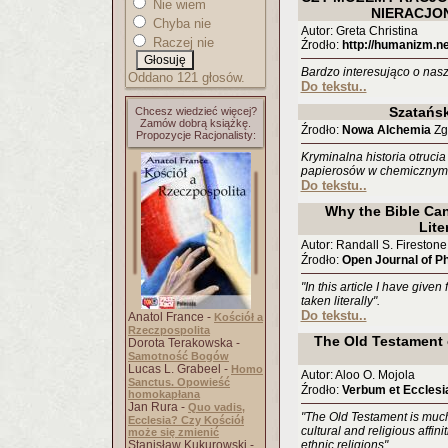
Nie wiem
NIERACJO
Chyba nie
Autor: Greta Christina
Raczej nie
Źrodło:
http://humanizm.net
Bardzo interesująco o nasz
Oddano 121 głosów.
Do tekstu..
Szatańs
Chcesz wiedzieć więcej?
Zamów dobrą książkę.
Źrodło:
Nowa Alchemia
Zgł
Propozycje Racjonalisty:
Kryminalna historia otrucia 
papierosów w chemicznym 
Do tekstu..
Why the Bible Ca
Lite
Autor: Randall S. Firestone
Źrodło:
Open Journal of P
"In this article I have give
taken literally".
Do tekstu..
Anatol France -
Kościół a
Rzeczpospolita
The Old Testament o
Dorota Terakowska -
Samotność Bogów
Lucas L. Grabeel -
Homo
Autor: Aloo O. Mojola
Sanctus. Opowieść
Źrodło:
Verbum et Ecclesi
homokapłana
Jan Rura -
Quo vadis,
"The Old Testament is much 
Ecclesia? Czy Kościół
cultural and religious affini
może się zmienić
Stanisław Kukurowski -
ethnic religions".