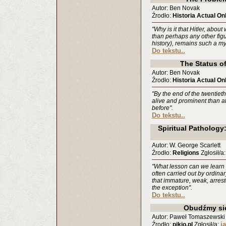
Autor: Ben Novak
Źrodło:
Historia Actual On
"Why is it that Hitler, abo
than perhaps any other figu
history), remains such a my
Do tekstu..
The Status of
Autor: Ben Novak
Źrodło:
Historia Actual On
"By the end of the twentieth
alive and prominent than at
before".
Do tekstu..
Spiritual Pathology:
Autor: W. George Scarlett
Źrodło:
Religions
Zgłosił/a
"What lesson can we learn fr
often carried out by ordin
that immature, weak, arrest
the exception".
Do tekstu..
Obudźmy si
Autor: Paweł Tomaszewski
j
Źrodło:
pikio.pl
Zgłosił/a: