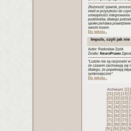
Złożoność zjawisk, procesó
mieli w przyszłości do czy
umiejętności integrowania 
podmiotów, dlatego potrze
społeczeństwa prawdziwie
swoim losem.
Do tekstu..
Impuls, czyli jak n
Autor: Radosław Zyzik
Źrodło:
NeuroPrawo
Zgłosi
"Ludzie nie są racjonalni 
że czasem zachowują się ni
dlatego, że popełniają błęd
systematyczne".
Do tekstu..
[1]
Archiwum:
[11]
[12]
[13]
[
[21]
[22]
[23]
[
[31]
[32]
[33]
[
[41]
[42]
[43]
[
[51]
[52]
[53]
[
[61]
[62]
[63]
[
[71]
[72]
[73]
[
[81]
[82]
[83]
[
[91]
[92]
[93]
[9