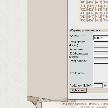
[401]
[402]
[403]
[40
[411]
[412]
[413]
[41
[421]
[422]
[423]
[42
[431]
[432]
[433]
[43
[441]
[442]
[443]
[44
[451]
[452]
[453]
[45
Wypełnij poniższe pola :
Adres URL*:
Tytuł strony
(treści):
Autor treści:
Źródło/nazwa
serwisu:
Twój podpis*:
Krótki opis:
Podaj wynik
3+4
=
Regulamin publikacji
Bannery
Mapa
[
] [
] [
Racjonalista
Copyright
©