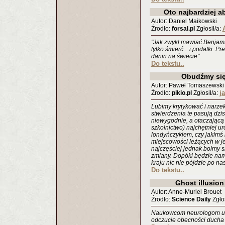
Oto najbardziej a
Autor: Daniel Maikowski
Źrodło:
forsal.pl
Zgłosił/a:
"Jak zwykł mawiać Benjamin
tylko śmierć... i podatki. 
danin na świecie".
Do tekstu..
Obudźmy się
Autor: Paweł Tomaszewski
j
Źrodło:
pikio.pl
Zgłosił/a:
Lubimy krytykować i narzek
stwierdzenia te pasują dzis
niewygodnie, a otaczającą n
szkolnictwo) najchętniej ur
londyńczykiem, czy jakimś
miejscowości leżących w j
najczęściej jednak boimy s
zmiany. Dopóki będzie na
kraju nic nie pójdzie po nas
Do tekstu..
Ghost illusion
Autor: Anne-Muriel Brouet
Źrodło:
Science Daily
Zgłos
Naukowcom neurologom uda
odczucie obecności ducha