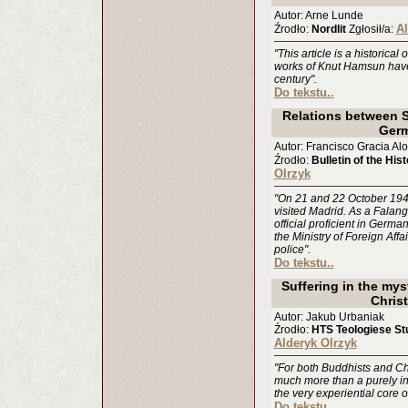
Autor: Arne Lunde
Al
Źrodło:
Nordlit
Zgłosił/a:
"This article is a historica
works of Knut Hamsun have 
century".
Do tekstu..
Relations between S
Ger
Autor: Francisco Gracia Al
Źrodło:
Bulletin of the His
Olrzyk
"On 21 and 22 October 194
visited Madrid. As a Falan
official proficient in Germ
the Ministry of Foreign Affa
police".
Do tekstu..
Suffering in the mys
Christ
Autor: Jakub Urbaniak
Źrodło:
HTS Teologiese Stu
Alderyk Olrzyk
"For both Buddhists and C
much more than a purely int
the very experiential core o
Do tekstu..