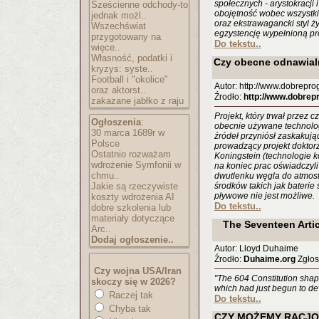
społecznych - arystokracji i
Sześcienne odchody-to
obojętność wobec wszystk
jednak możl..
oraz ekstrawagancki styl ży
Wszechświat
egzystencję wypełnioną pr
przygotowany na
Do tekstu..
więce..
Własność, podatki i
Czy obecne odnawialn
kryzys: syste..
Football i "okolice"
Autor: http://www.dobrepro
oraz aktorst..
Źrodło:
http://www.dobrep
zakazane jabłko z raju
Projekt, który trwał przez c
Ogłoszenia
:
obecnie używane technolog
30 marca 1689r w
źródeł przyniósł zaskakując
Polsce
prowadzący projekt doktorz
Ostatnio rozważam
Koningstein (technologie k
wdrożenie Symfonii w
na koniec prac oświadczyli
chmu..
dwutlenku węgla do atmos
Jakie są rzeczywiste
środków takich jak baterie 
pływowe nie jest możliwe.
koszty wdrożenia AI
Do tekstu..
dobre szkolenia lub
materiały dotyczące
The Seventeen Artic
Arc..
Dodaj ogłoszenie..
Autor: Lloyd Duhaime
Źrodło:
Duhaime.org
Zgłosi
Czy wojna USA/Iran
"The 604 Constitution shap
skoczy się w 2026?
which had just begun to de
Raczej tak
Do tekstu..
Chyba tak
CZY MOŻEMY RACJO