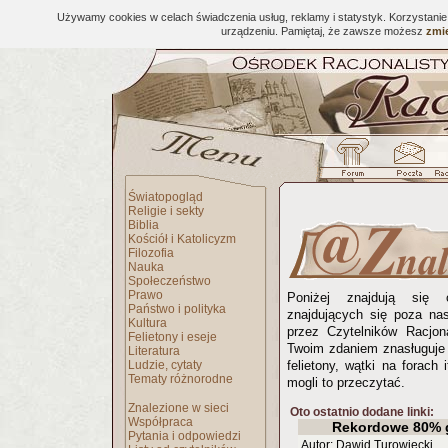
Używamy cookies w celach świadczenia usług, reklamy i statystyk. Korzystani
urządzeniu. Pamiętaj, że zawsze możesz
zmie
Światopogląd
Religie i sekty
Biblia
Kościół i Katolicyzm
Filozofia
Nauka
Społeczeństwo
Prawo
Poniżej znajdują się 
Państwo i polityka
znajdujących się poza na
Kultura
przez Czytelników Racjona
Felietony i eseje
Twoim zdaniem znasługuje 
Literatura
Ludzie, cytaty
felietony, wątki na forach 
Tematy różnorodne
mogli to przeczytać.
Znalezione w sieci
Oto ostatnio dodane linki:
Współpraca
Rekordowe 80% 
Pytania i odpowiedzi
Autor: Dawid Turowiecki