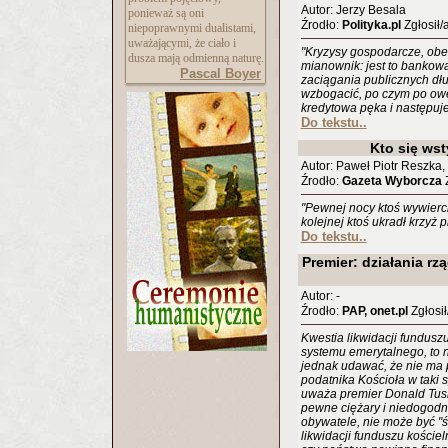
Autor: Jerzy Besala
ponieważ są oni
Źrodło:
Polityka.pl
Zgłosił/
niepoprawnymi dualistami,
uważającymi, że ciało i
"Kryzysy gospodarcze, obec
dusza mają odmienną naturę.
mianownik: jest to bankowa
Pascal Boyer
zaciągania publicznych dłu
wzbogacić, po czym po owe
kredytowa pęka i następuje
Do tekstu..
Kto się wst
Autor: Paweł Piotr Reszka
Źrodło:
Gazeta Wyborcza
Z
"Pewnej nocy ktoś wywiercił 
kolejnej ktoś ukradł krzyż
Do tekstu..
Premier: działania rzą
Autor: -
Źrodło:
PAP, onet.pl
Zgłosił
Kwestia likwidacji fundusz
systemu emerytalnego, to n
jednak udawać, że nie ma 
podatnika Kościoła w taki s
uważa premier Donald Tusk.
pewne ciężary i niedogodn
obywatele, nie może być "św
likwidacji funduszu koście