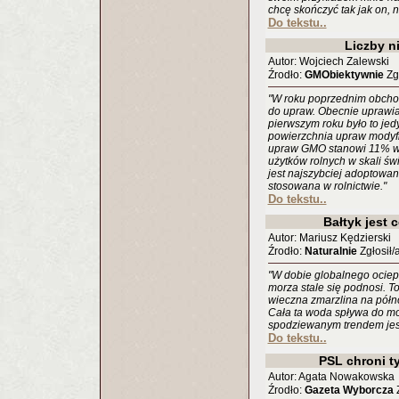
chcę skończyć tak jak on, n
Do tekstu..
Liczby n
Autor: Wojciech Zalewski
Źrodło:
GMObiektywnie
Zgł
"W roku poprzednim obcho
do upraw. Obecnie uprawia
pierwszym roku było to jed
powierzchnia upraw modyfi
upraw GMO stanowi 11% ws
użytków rolnych w skali św
jest najszybciej adoptowan
stosowana w rolnictwie."
Do tekstu..
Bałtyk jest 
Autor: Mariusz Kędzierski
Źrodło:
Naturalnie
Zgłosił/
"W dobie globalnego ociepl
morza stale się podnosi. T
wieczna zmarzlina na półno
Cała ta woda spływa do mo
spodziewanym trendem jes
Do tekstu..
PSL chroni ty
Autor: Agata Nowakowska
Źrodło:
Gazeta Wyborcza
Z