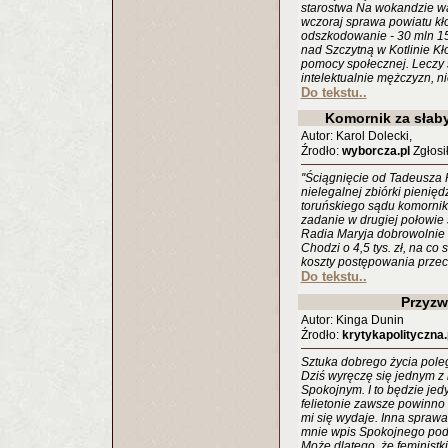
starostwa Na wokandzie w
wczoraj sprawa powiatu kł
odszkodowanie - 30 mln 15
nad Szczytną w Kotlinie K
pomocy społecznej. Leczy 
intelektualnie mężczyzn, ni
Do tekstu..
Komornik za słab
Autor: Karol Dolecki,
Źrodło:
wyborcza.pl
Zgłosił
''Ściągnięcie od Tadeusza
nielegalnej zbiórki pienięd
toruńskiego sądu komornik
zadanie w drugiej połowie s
Radia Maryja dobrowolnie n
Chodzi o 4,5 tys. zł, na co 
koszty postępowania przec
Do tekstu..
Przyzw
Autor: Kinga Dunin
Źrodło:
krytykapolityczna.
Sztuka dobrego życia pole
Dziś wyręczę się jednym z
Spokojnym. I to będzie jed
felietonie zawsze powinno 
mi się wydaje. Inna sprawa
mnie wpis Spokojnego pod
Może dlatego, że feministk