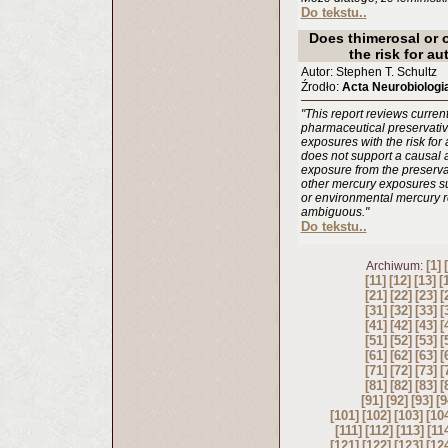
Do tekstu..
Does thimerosal or 
the risk for a
Autor: Stephen T. Schultz
Źrodło:
Acta Neurobiologi
"This report reviews current
pharmaceutical preservativ
exposures with the risk fo
does not support a causal
exposure from the preservat
other mercury exposures s
or environmental mercury r
ambiguous."
Do tekstu..
[1]
Archiwum:
[11]
[12]
[13]
[
[21]
[22]
[23]
[
[31]
[32]
[33]
[
[41]
[42]
[43]
[
[51]
[52]
[53]
[
[61]
[62]
[63]
[
[71]
[72]
[73]
[
[81]
[82]
[83]
[
[91]
[92]
[93]
[9
[101]
[102]
[103]
[10
[111]
[112]
[113]
[11
[121]
[122]
[123]
[12