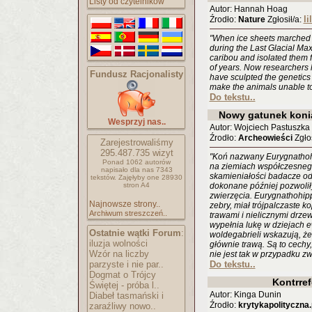
Listy od czytelników
Autor: Hannah Hoag
li
Źrodło:
Nature
Zgłosił/a:
"When ice sheets marched 
during the Last Glacial Ma
caribou and isolated them f
of years. Now researchers 
Fundusz Racjonalisty
have sculpted the genetics
make the animals unable to
Do tekstu..
Nowy gatunek konia
Wesprzyj nas..
Autor: Wojciech Pastuszka
Źrodło:
Archeowieści
Zgłos
Zarejestrowaliśmy
295.487.735
wizyt
"Koń nazwany Eurygnathohi
Ponad 1062 autorów
na ziemiach współczesnego 
napisało
dla nas 7343
skamieniałości badacze odk
tekstów.
Zajęłyby one 28930
stron A4
dokonane później pozwoli
zwierzęcia. Eurygnathohipp
Najnowsze strony..
zebry, miał trójpalczaste k
Archiwum streszczeń..
trawami i nielicznymi drze
wypełnia lukę w dziejach e
Ostatnie wątki Forum
:
woldegabrieli wskazują, że
iluzja wolności
głównie trawą. Są to cechy,
Wzór na liczby
nie jest tak w przypadku zw
parzyste i nie par..
Do tekstu..
Dogmat o Trójcy
Kontrre
Świętej - próba l..
Autor: Kinga Dunin
Diabeł tasmański i
Źrodło:
krytykapolityczna.
zaraźliwy nowo..