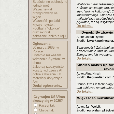
Sześcienne odchody-to
W obliczu nieoczekiwanego
jednak możl..
Kościoła socjologią oraz t
Wszechświat
się o "wojnie kulturowej". C
przygotowany na
kontrreformacja. Chodzi o 
więce..
najlepiej przy współudziale
Własność, podatki i
prywatne, też są instytucja
kryzys: syste..
Do tekstu..
Football i "okolice"
oraz aktorst..
Dymek: By zbawić św
zakazane jabłko z raju
Autor: Jakub Dymek
Źrodło:
krytykapolityczna.
Ogłoszenia
:
30 marca 1689r w
Bezsenność? Zainstaluj ap
Polsce
dzieci? Wrzuć linka do You
Zamęczymy ich tweetami.
Ostatnio rozważam
Do tekstu..
wdrożenie Symfonii w
chmu..
Kindles makes up for
Jakie są rzeczywiste
revol
koszty wdrożenia AI
Autor: Afua Hirsch
dobre szkolenia lub
Źrodło:
theguardian.com
Z
materiały dotyczące
Arc..
School turns to technology 
Dodaj ogłoszenie..
and achieves remarkable re
Do tekstu..
Czy wojna USA/Iran
Większość muzułmanó
skoczy się w 2026?
Raczej tak
Autor: Jan Wójcik
Chyba tak
Źrodło:
euroislam.pl
Zgłosi