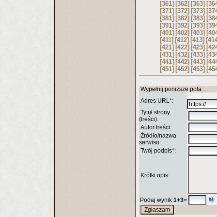
[361]
[362]
[363]
[36
[371]
[372]
[373]
[37
[381]
[382]
[383]
[38
[391]
[392]
[393]
[39
[401]
[402]
[403]
[40
[411]
[412]
[413]
[41
[421]
[422]
[423]
[42
[431]
[432]
[433]
[43
[441]
[442]
[443]
[44
[451]
[452]
[453]
[45
Wypełnij poniższe pola :
Adres URL*:
Tytuł strony
(treści):
Autor treści:
Źródło/nazwa
serwisu:
Twój podpis*:
Krótki opis:
Podaj wynik
1+3
=