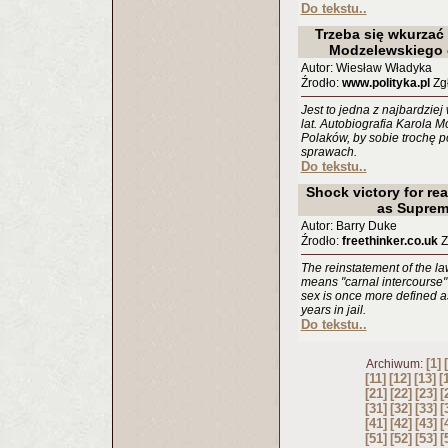
Do tekstu..
Trzeba się wkurzać
Modzelewskiego 
Autor: Wiesław Władyka
Źrodło:
www.polityka.pl
Zgł
Jest to jedna z najbardziej
lat. Autobiografia Karola M
Polaków, by sobie trochę po
sprawach.
Do tekstu..
Shock victory for rea
as Supreme
Autor: Barry Duke
Źrodło:
freethinker.co.uk
Z
The reinstatement of the l
means "carnal intercourse"
sex is once more defined a
years in jail.
Do tekstu..
[1]
Archiwum:
[11]
[12]
[13]
[
[21]
[22]
[23]
[
[31]
[32]
[33]
[
[41]
[42]
[43]
[
[51]
[52]
[53]
[