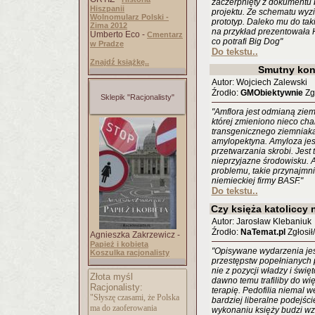
zaczerpnięty z dokument
Hiszpanii
projektu. Ze schematu wyzi
Wolnomularz Polski -
prototyp. Daleko mu do taki
Zima 2012
na przykład prezentowała H
Umberto Eco -
Cmentarz
co potrafi Big Dog"
w Pradze
Do tekstu..
Znajdź książkę..
Smutny kon
Autor: Wojciech Zalewski
Źrodło:
GMObiektywnie
Zgł
Sklepik "Racjonalisty"
"Amflora jest odmianą zie
której zmieniono nieco cha
transgenicznego ziemniaka
amylopektyna. Amyloza je
przetwarzania skrobi. Jest
nieprzyjazne środowisku. 
problemu, takie przynajmni
niemieckiej firmy BASF."
Do tekstu..
Czy księża katoliccy
Autor: Jarosław Klebaniuk
Źrodło:
NaTemat.pl
Zgłosił
Agnieszka Zakrzewicz -
Papież i kobieta
"Opisywane wydarzenia je
Koszulka racjonalisty
przestępstw popełnianych p
nie z pozycji władzy i świę
Złota myśl
dawno temu trafiliby do wi
Racjonalisty:
terapię. Pedofilia niemal
"Słyszę czasami, że Polska
bardziej liberalne podejści
ma do zaoferowania
wykonaniu księży budzi w