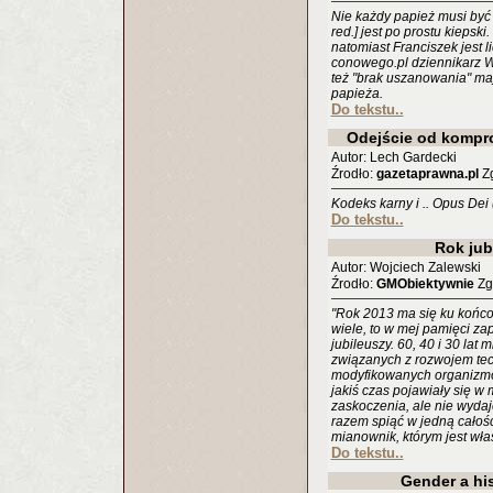
Nie każdy papież musi być m
red.] jest po prostu kiepski
natomiast Franciszek jest l
conowego.pl dziennikarz Wo
też "brak uszanowania" ma
papieża.
Do tekstu..
Odejście od kompr
Autor: Lech Gardecki
Źrodło:
gazetaprawna.pl
Zg
Kodeks karny i .. Opus Dei (
Do tekstu..
Rok jub
Autor: Wojciech Zalewski
Źrodło:
GMObiektywnie
Zgł
"Rok 2013 ma się ku końco
wiele, to w mej pamięci za
jubileuszy. 60, 40 i 30 la
związanych z rozwojem tec
modyfikowanych organizmów
jakiś czas pojawiały się w
zaskoczenia, ale nie wydaje
razem spiąć w jedną całoś
mianownik, którym jest wł
Do tekstu..
Gender a his