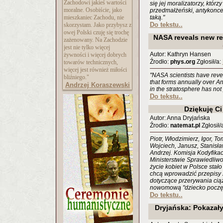
Zachodowi jakieś wartości
się jej moralizatorzy, któ
moralne. Osobiście, jako
przedmałżeński, antykonce
mieszkaniec Zachodu, nie
taką."
Do tekstu..
skorzystam. Jako przybysz z
owej Polski czuję się trochę
NASA reveals new re
zażenowany. Na Zachodzie
jest nie tylko więcej
Autor: Kathryn Hansen
żywności i więcej dobrych
Źrodło:
phys.org
Zgłosił/a:
towarów technicznych,
więcej jest również miłości
"NASA scientists have reve
bliźniego."
that forms annually over An
Andrzej Koraszewski
in the stratosphere has not
Do tekstu..
Dziękuję Ci
Autor: Anna Dryjańska
Źrodło:
natemat.pl
Zgłosił/
Piotr, Włodzimierz, Igor, T
Wojciech, Janusz, Stanisła
Andrzej. Komisja Kodyfika
Ministerstwie Sprawiedliwo
życie kobiet w Polsce stało
chcą wprowadzić przepisy 
dotyczące przerywania ciąż
nowomową "dziecko poczęte
Do tekstu..
Dryjańska: Pokazał