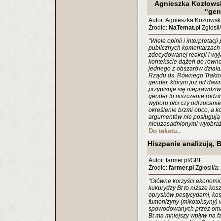
Agnieszka Kozłowsk
"gen
Autor: Agnieszka Kozłows
Źrodło:
NaTemat.pl
Zgłosił
"Wiele opinii i interpretacj
publicznych komentarzach 
zdecydowanej reakcji i wy
kontekście dążeń do równo
jednego z obszarów działa
Rządu ds. Równego Traktowan
gender, którym już od dawn
przypisuje się nieprawdzi
gender to niszczenie rodzi
wyboru płci czy odrzucani
określenie brzmi obco, a 
argumentów nie posługują s
nieuzasadnionymi wyobraż
Do tekstu..
Hiszpanie analizują, 
Autor: farmer.pl/GBE
Źrodło:
farmer.pl
Zgłosił/a:
"Główne korzyści ekonomi
kukurydzy Bt to niższe kosz
oprysków pestycydami, kos
fumonizyny (mikotoksyny) w 
spowodowanych przez oma
Bt ma mniejszy wpływ na fa