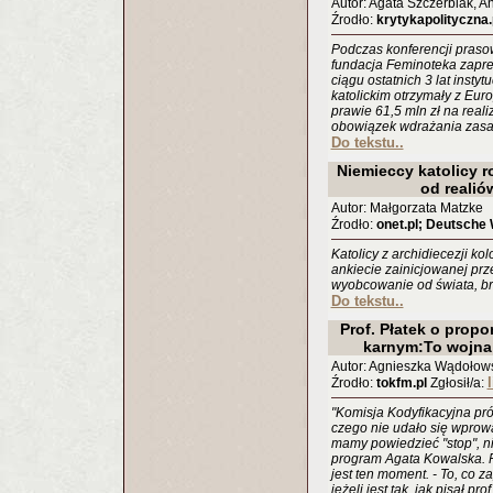
Autor: Agata Szczerbiak, A
Źrodło:
krytykapolityczna.
Podczas konferencji prasow
fundacja Feminoteka zapre
ciągu ostatnich 3 lat insty
katolickim otrzymały z Eu
prawie 61,5 mln zł na reali
obowiązek wdrażania zasad
Do tekstu..
Niemieccy katolicy ro
od realió
Autor: Małgorzata Matzke
Źrodło:
onet.pl; Deutsche 
Katolicy z archidiecezji kol
ankiecie zainicjowanej pr
wyobcowanie od świata, bra
Do tekstu..
Prof. Płatek o pro
karnym:To wojna
Autor: Agnieszka Wądołow
l
Źrodło:
tokfm.pl
Zgłosił/a:
"Komisja Kodyfikacyjna pr
czego nie udało się wpro
mamy powiedzieć "stop", n
program Agata Kowalska. Pr
jest ten moment. - To, co z
jeżeli jest tak, jak pisał p