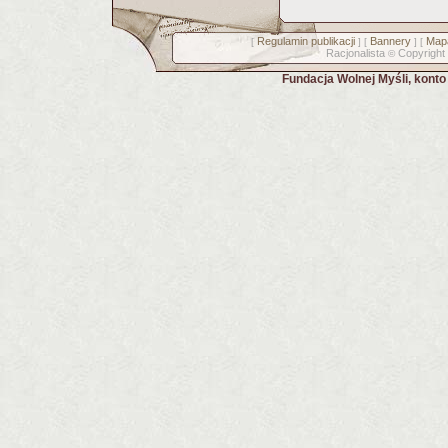
Regulamin publikacji
Bannery
Mapa
[
] [
] [
Racjonalista
Copyright
©
Fundacja Wolnej Myśli, kont