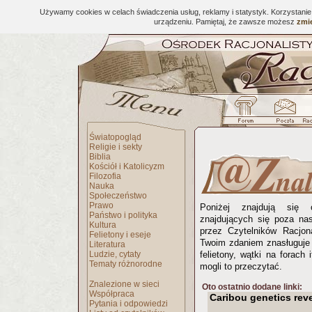
Używamy cookies w celach świadczenia usług, reklamy i statystyk. Korzystani
urządzeniu. Pamiętaj, że zawsze możesz
zmie
Światopogląd
Religie i sekty
Biblia
Kościół i Katolicyzm
Filozofia
Nauka
Społeczeństwo
Prawo
Poniżej znajdują się 
Państwo i polityka
znajdujących się poza na
Kultura
przez Czytelników Racjona
Felietony i eseje
Twoim zdaniem znasługuje 
Literatura
Ludzie, cytaty
felietony, wątki na forach 
Tematy różnorodne
mogli to przeczytać.
Znalezione w sieci
Oto ostatnio dodane linki:
Współpraca
Caribou genetics rev
Pytania i odpowiedzi