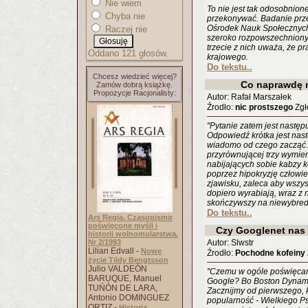
Nie wiem
To nie jest tak odosobnion
Chyba nie
przekonywać. Badanie prz
Ośrodek Nauk Społecznych,
Raczej nie
szeroko rozpowszechniony
trzecie z nich uważa, że p
Oddano 121 głosów.
krajowego.
Do tekstu..
Chcesz wiedzieć więcej?
Co naprawdę 
Zamów dobrą książkę.
Propozycje Racjonalisty:
Autor: Rafał Marszałek
Źrodło:
nic prostszego
Zgło
"Pytanie zatem jest następu
Odpowiedź krótka jest nast
wiadomo od czego zacząć
przyrównującej trzy wymie
nabijających sobie kabzy 
poprzez hipokryzję człowi
zjawisku, zaleca aby wszys
dopiero wyrabiają, wraz z n
skończywszy na niewybre
Do tekstu..
Ars Regia. Czasopismo
poświęcone myśli i
Czy Googlenet nas 
historii wolnomularstwa.
Nr 2/1993
Autor: Slwstr
Lilian Edvall -
Nowe
Źrodło:
Pochodne kofeiny
życie Tildy Bengtsson
Julio VALDEÓN
"Czemu w ogóle poświęcam
BARUQUE, Manuel
Google? Bo Boston Dynamic
TUŃÓN DE LARA,
Zacznijmy od pierwszego, k
Antonio DOMINGUEZ
popularność - Wielkiego P
ORTIZ -
Historia