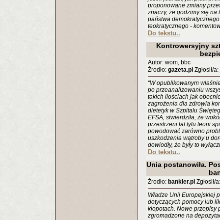
proponowane zmiany przesył
znaczy, że godzimy się na 
państwa demokratycznego i 
teokratycznego - komentowa
Do tekstu..
Kontrowersyjny szt
bezpi
Autor: wom, bbc
Źrodło:
gazeta.pl
Zgłosił/a:
"W opublikowanym właśnie
po przeanalizowaniu wszy
takich ilościach jak obecni
zagrożenia dla zdrowia kon
dietetyk w Szpitalu Święte
EFSA, stwierdziła, że wokó
przestrzeni lat tylu teorii 
powodować zarówno proble
uszkodzenia wątroby u dor
dowiodły, że były to wyłąc
Do tekstu..
Unia postanowiła. Po
ban
Źrodło:
bankier.pl
Zgłosił/a
Władze Unii Europejskiej p
dotyczących pomocy lub li
kłopotach. Nowe przepisy 
zgromadzone na depozytac