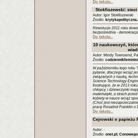
Do tekstu..
Stokfiszewski: sieci
Autor: Igor Stokfiszewski
Źrodło:
krytykapolityczna.
Rewolucje 2011 roku dowodz
bezpośrednia - demokracja 
Do tekstu..
10 naukowczyń, które
wia
Autor: Mindy Townsend, Pa
Źrodło:
codziennikfeminist
W październiku tego roku 
pytanie, dlaczego wciąż jes
związanych z nauką, techn
Science Technology Engine
frustrujące, że w 2013 roku
chłopcy, i dziewczynki maj
matematyki, a strach przed
kobiety w nauce wciąż spot
(Choć jest niezaprzeczalnie
pracę Rosalind Franklin o
Do tekstu..
Cejrowski o papieżu F
Autor: -
Źrodło:
onet.pl; Conowego.