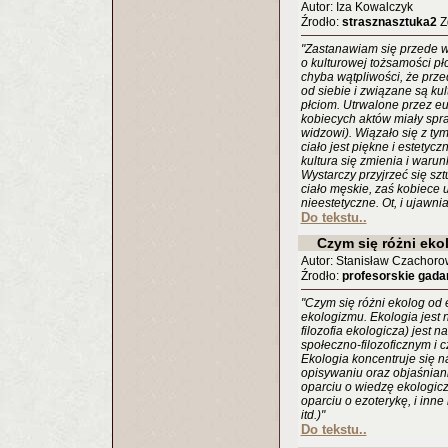
Autor: Iza Kowalczyk
Źrodło:
strasznasztuka2
Zg
"Zastanawiam się przede ws
o kulturowej tożsamości płc
chyba wątpliwości, że prze
od siebie i związane są ku
płciom. Utrwalone przez e
kobiecych aktów miały sp
widzowi). Wiązało się z ty
ciało jest piękne i estetycz
kultura się zmienia i warun
Wystarczy przyjrzeć się szt
ciało męskie, zaś kobiece
nieestetyczne. Ot, i ujawnia
Do tekstu..
Czym się różni eko
Autor: Stanisław Czachoro
Źrodło:
profesorskie gada
"Czym się różni ekolog od
ekologizmu. Ekologia jest 
filozofia ekologicza) jest 
społeczno-filozoficznym i 
Ekologia koncentruje się 
opisywaniu oraz objaśnian
oparciu o wiedzę ekologic
oparciu o ezoterykę, i inn
itd.)"
Do tekstu..