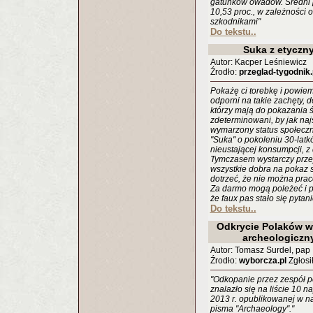
gatunków owadów. Średni 
10,53 proc., w zależności 
szkodnikami"
Do tekstu..
Suka z etyczn
Autor: Kacper Leśniewicz
Źrodło:
przeglad-tygodnik.
Pokażę ci torebkę i powiem
odporni na takie zachęty, 
którzy mają do pokazania 
zdeterminowani, by jak najs
wymarzony status społeczn
"Suka" o pokoleniu 30-latkó
nieustającej konsumpcji, z d
Tymczasem wystarczy przej
wszystkie dobra na pokaz 
dotrzeć, że nie można prac
Za darmo mogą poleżeć i p
że faux pas stało się pytan
Do tekstu..
Odkrycie Polaków w
archeologiczn
Autor: Tomasz Surdel, pap
Źrodło:
wyborcza.pl
Zgłosił
"Odkopanie przez zespół 
znalazło się na liście 10 
2013 r. opublikowanej w 
pisma "Archaeology"."