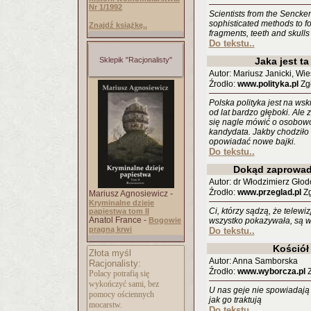
Nr 1/1992
Scientists from the Sencke
sophisticated methods to 
Znajdź książkę..
fragments, teeth and skulls
Do tekstu..
Sklepik "Racjonalisty"
Jaka jest t
Autor: Mariusz Janicki, Wi
Źrodło:
www.polityka.pl
Zgł
Polska polityka jest na wsk
od lat bardzo głęboki. Ale
się nagle mówić o osobowoś
kandydata. Jakby chodziło 
opowiadać nowe bajki.
Do tekstu..
Dokąd zaprowad
Autor: dr Włodzimierz Gło
Źrodło:
www.przeglad.pl
Zg
Mariusz Agnosiewicz -
Kryminalne dzieje
Ci, którzy sądzą, że telewi
papiestwa tom II
Anatol France -
Bogowie
wszystko pokazywała, są 
pragną krwi
Do tekstu..
Kościół
Złota myśl
Autor: Anna Samborska
Racjonalisty:
Źrodło:
www.wyborcza.pl
Z
Polacy potrafią się
wykończyć sami, bez
U nas geje nie spowiadają s
pomocy ościennych
jak go traktują
mocarstw.
Do tekstu..