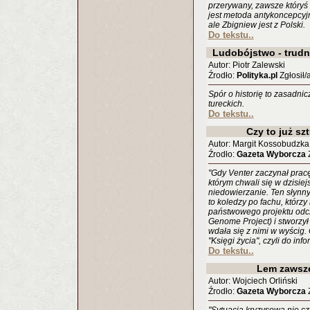
przerywany, zawsze któryś 
jest metoda antykoncepcyj
ale Zbigniew jest z Polski.
Do tekstu..
Ludobójstwo - trudn
Autor: Piotr Zalewski
Źrodło:
Polityka.pl
Zgłosił/
Spór o historię to zasadni
tureckich.
Do tekstu..
Czy to już sz
Autor: Margit Kossobudzka
Źrodło:
Gazeta Wyborcza
Z
"Gdy Venter zaczynał prac
którym chwali się w dzisiej
niedowierzanie. Ten słynny
to koledzy po fachu, którzy
państwowego projektu od
Genome Project) i stworzył
wdała się z nimi w wyścig. 
"Księgi życia", czyli do in
Do tekstu..
Lem zawsze
Autor: Wojciech Orliński
Źrodło:
Gazeta Wyborcza
Z