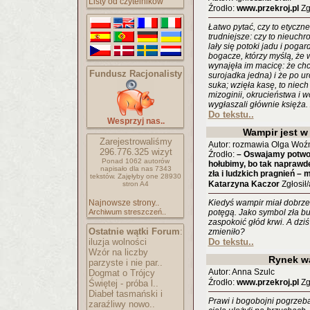
Listy od czytelników
Źrodło:
www.przekroj.pl
Zgł
Łatwo pytać, czy to etyczne
trudniejsze: czy to nieuch
lały się potoki jadu i pogar
bogacze, którzy myślą, że w
wynajęła im macicę: że chci
Fundusz Racjonalisty
surojadka jedna) i że po ur
suka; wzięła kasę, to niec
mizoginii, okrucieństwa i 
wygłaszali głównie księża.
Do tekstu..
Wesprzyj nas..
Wampir jest w
Zarejestrowaliśmy
Autor: rozmawia Olga Woź
296.776.325
wizyt
Źrodło:
– Oswajamy potwor
Ponad 1062 autorów
hołubimy, bo tak naprawdę
napisało
dla nas 7343
zła i ludzkich pragnień – 
tekstów.
Zajęłyby one 28930
Katarzyna Kaczor
Zgłosił/
stron A4
Najnowsze strony..
Kiedyś wampir miał dobrze: 
Archiwum streszczeń..
potęgą. Jako symbol zła bud
zaspokoić głód krwi. A dziś
Ostatnie wątki Forum
:
zmieniło?
iluzja wolności
Do tekstu..
Wzór na liczby
Rynek w
parzyste i nie par..
Autor: Anna Szulc
Dogmat o Trójcy
Źrodło:
www.przekroj.pl
Zgł
Świętej - próba l..
Diabeł tasmański i
Prawi i bogobojni pogrzebal
zaraźliwy nowo..