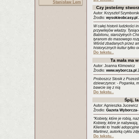
Stanisław Lem
Czy jesteśmy stwor
Autor: Krzysztof Szymborsk
Źrodło:
wysokieobcasy.pl
Z
W całej historii ludzkości 
przywilejów władzy. Tysi
Babilonu, starożytnych Chi
tyranom do masowego rozp
Wśród zbadanych przez an
historycznych kultur tylko
Do tekstu..
Ta mała ma w
Autor: Joanna Klimowicz
Źrodło:
www.wyborcza.pl
Z
Proboszcz Stosik z Pozezd
dziewczynce: - Poganka, ma
bawcie się z nią
Do tekstu..
Śpij, l
Autor: Agnieszka Jucewicz
Źrodło:
Gazeta Wyborcza-
"Kobiety, które je robią, n
Kobiety, które je nabywają,
Klientki to 'matki adopcyjne
Martinez, autorką cyklu zd
Do tekstu..