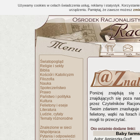
Używamy cookies w celach świadczenia usług, reklamy i statystyk. Korzystani
urządzeniu. Pamiętaj, że zawsze możesz
zmie
Światopogląd
Religie i sekty
Biblia
Kościół i Katolicyzm
Filozofia
Nauka
Społeczeństwo
Prawo
Poniżej znajdują się 
Państwo i polityka
znajdujących się poza na
Kultura
przez Czytelników Racjona
Felietony i eseje
Twoim zdaniem znasługuje 
Literatura
Ludzie, cytaty
felietony, wątki na forach 
Tematy różnorodne
mogli to przeczytać.
Znalezione w sieci
Oto ostatnio dodane linki:
Współpraca
Baby farms
Pytania i odpowiedzi
Autor: Agnieszka Graff