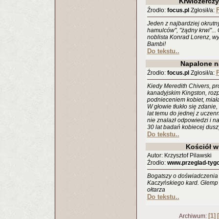
Krwiożerczy
F
Źrodło:
focus.pl
Zgłosił/a:
Jeden z najbardziej okrut
hamulców", "żądny krwi"...
noblista Konrad Lorenz, wyb
Bambi!
Do tekstu..
Napalone n
F
Źrodło:
focus.pl
Zgłosił/a:
Kiedy Meredith Chivers, pr
kanadyjskim Kingston, roz
podnieceniem kobiet, miał
W głowie tłukło się zdanie
lat temu do jednej z uczenni
nie znalazł odpowiedzi i n
30 lat badań kobiecej dusz
Do tekstu..
Kościół w
Autor: Krzysztof Pilawski
Źrodło:
www.przeglad-tyg
Bogatszy o doświadczenia 
Kaczyńskiego kard. Glemp 
ołtarza
Do tekstu..
[1]
Archiwum: