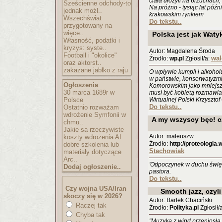
ciała ułożyli na brzuchach, 
Sześcienne odchody-to
Na próżno - tysiąc lat póź
jednak możl..
krakowskim rynkiem
Wszechświat
Do tekstu..
przygotowany na
więce..
Polska jest jak Wat
Własność, podatki i
kryzys: syste..
Autor: Magdalena Środa
Football i "okolice"
wal
Źrodło:
wp.pl
Zgłosił/a:
oraz aktorst..
zakazane jabłko z raju
O wpływie kumpli i alkohol
w państwie, konserwatyzmie
Ogłoszenia
:
Komorowskim jako mniejszy
30 marca 1689r w
musi być kobietą rozmawia
Polsce
Wirtualnej Polski Krzysztof 
Do tekstu..
Ostatnio rozważam
wdrożenie Symfonii w
A my wszyscy bęc! c
chmu..
Jakie są rzeczywiste
Autor: mateuszw
koszty wdrożenia AI
Źrodło:
http://proteologia
dobre szkolenia lub
Stachowiak
materiały dotyczące
Arc..
'Odpoczynek w duchu święt
Dodaj ogłoszenie..
pastora.
Do tekstu..
Czy wojna USA/Iran
Smooth jazz, czyli
skoczy się w 2026?
Autor: Bartek Chaciński
Raczej tak
Źrodło:
Polityka.pl
Zgłosił/
Chyba tak
"Muzyka z wind przeniosła s