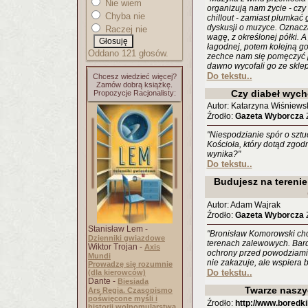
Nie wiem
organizują nam życie - czy 
Chyba nie
chillout - zamiast plumkać
dyskusji o muzyce. Oznacza
Raczej nie
wagę, z określonej półki. 
łagodnej, potem kolejną go
Oddano 121 głosów.
zechce nam się pomęczyć p
dawno wycofali go ze skle
Do tekstu..
Chcesz wiedzieć więcej?
Zamów dobrą książkę.
Czy diabeł wych
Propozycje Racjonalisty:
Autor: Katarzyna Wiśniews
Źrodło:
Gazeta Wyborcza
Z
"Niespodzianie spór o sztu
Kościoła, który dotąd zgod
wynika?"
Do tekstu..
Budujesz na tereni
Autor: Adam Wajrak
Źrodło:
Gazeta Wyborcza
Z
Stanisław Lem -
"Bronisław Komorowski ch
Dzienniki gwiazdowe
terenach zalewowych. Bard
Wiktor Trojan -
Axis
ochrony przed powodziami. 
Mundi
nie zakazuje, ale wspiera 
Prowadzę się rozumnie
Do tekstu..
(dla kierowców)
Dante -
Biesiada
Twarze nasz
Ars Regia. Czasopismo
poświęcone myśli i
Źrodło:
http://www.boredki
historii wolnomularstwa.