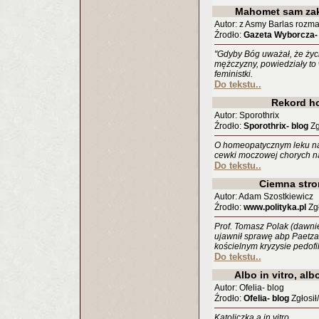
Mahomet sam zak
Autor: z Asmy Barlas rozm
Źrodło:
Gazeta Wyborcza-
"Gdyby Bóg uważał, że życi
mężczyzny, powiedziały to
feministki.
Do tekstu..
Rekord h
Autor: Sporothrix
Źrodło:
Sporothrix- blog
Zg
O homeopatycznym leku na 
cewki moczowej chorych na
Do tekstu..
Ciemna stro
Autor: Adam Szostkiewicz
Źrodło:
www.polityka.pl
Zgł
Prof. Tomasz Polak (dawnie
ujawnił sprawę abp Paetz
kościelnym kryzysie pedofil
Do tekstu..
Albo in vitro, al
Autor: Ofelia- blog
Źrodło:
Ofelia- blog
Zgłosił
Katoliczka a in vitro.