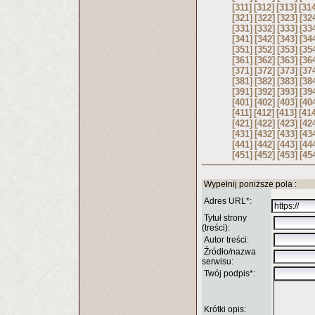
[311]
[312]
[313]
[31
[321]
[322]
[323]
[32
[331]
[332]
[333]
[33
[341]
[342]
[343]
[34
[351]
[352]
[353]
[35
[361]
[362]
[363]
[36
[371]
[372]
[373]
[37
[381]
[382]
[383]
[38
[391]
[392]
[393]
[39
[401]
[402]
[403]
[40
[411]
[412]
[413]
[41
[421]
[422]
[423]
[42
[431]
[432]
[433]
[43
[441]
[442]
[443]
[44
[451]
[452]
[453]
[45
Wypełnij poniższe pola :
Adres URL*:
Tytuł strony
(treści):
Autor treści:
Źródło/nazwa
serwisu:
Twój podpis*:
Krótki opis: