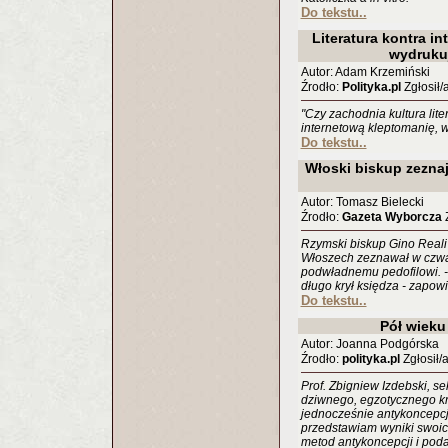
Do tekstu..
Literatura kontra i
wydrukuj
Autor: Adam Krzemiński
Źrodło:
Polityka.pl
Zgłosił/
"Czy zachodnia kultura lit
internetową kleptomanię, 
Do tekstu..
Włoski biskup zezna
Autor: Tomasz Bielecki
Źrodło:
Gazeta Wyborcza
Z
Rzymski biskup Gino Reali 
Włoszech zeznawał w czwa
podwładnemu pedofilowi. -
długo krył księdza - zapow
Do tekstu..
Pół wieku
Autor: Joanna Podgórska
Źrodło:
polityka.pl
Zgłosił/
Prof. Zbigniew Izdebski, s
dziwnego, egzotycznego kra
jednocześnie antykoncepc
przedstawiam wyniki swoi
metod antykoncepcji i poda