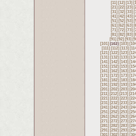
[11]
[12]
[13]
[
[21]
[22]
[23]
[
[31]
[32]
[33]
[
[41]
[42]
[43]
[
[51]
[52]
[53]
[
[61]
[62]
[63]
[
[71]
[72]
[73]
[
[81]
[82]
[83]
[
[91]
[92]
[93]
[9
[101]
[103]
[10
[102]
[111]
[112]
[113]
[11
[121]
[122]
[123]
[12
[131]
[132]
[133]
[13
[141]
[142]
[143]
[14
[151]
[152]
[153]
[15
[161]
[162]
[163]
[16
[171]
[172]
[173]
[17
[181]
[182]
[183]
[18
[191]
[192]
[193]
[19
[201]
[202]
[203]
[20
[211]
[212]
[213]
[21
[221]
[222]
[223]
[22
[231]
[232]
[233]
[23
[241]
[242]
[243]
[24
[251]
[252]
[253]
[25
[261]
[262]
[263]
[26
[271]
[272]
[273]
[27
[281]
[282]
[283]
[28
[291]
[292]
[293]
[29
[301]
[302]
[303]
[30