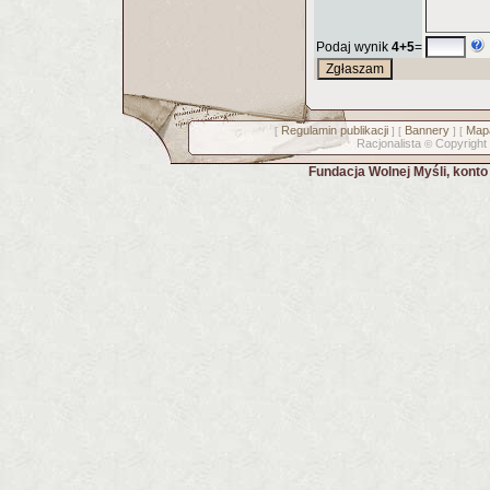
Podaj wynik
4+5
=
Regulamin publikacji
Bannery
Mapa
[
] [
] [
Racjonalista
Copyright
©
Fundacja Wolnej Myśli, kont