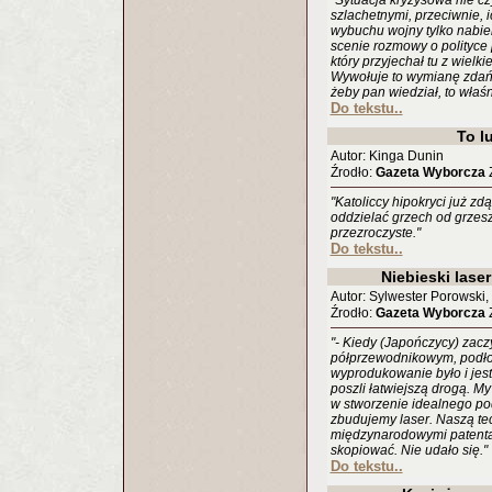
"Sytuacja kryzysowa nie czy
szlachetnymi, przeciwnie, 
wybuchu wojny tylko nabier
scenie rozmowy o polityce 
który przyjechał tu z wielki
Wywołuje to wymianę zdań:
żeby pan wiedział, to właś
Do tekstu..
To l
Autor: Kinga Dunin
Źrodło:
Gazeta Wyborcza
Z
"Katoliccy hipokryci już zdą
oddzielać grzech od grzeszn
przezroczyste."
Do tekstu..
Niebieski laser
Autor: Sylwester Porowski
Źrodło:
Gazeta Wyborcza
Z
"- Kiedy (Japończycy) zacz
półprzewodnikowym, podłoża
wyprodukowanie było i jes
poszli łatwiejszą drogą. M
w stworzenie idealnego po
zbudujemy laser. Naszą te
międzynarodowymi patenta
skopiować. Nie udało się."
Do tekstu..