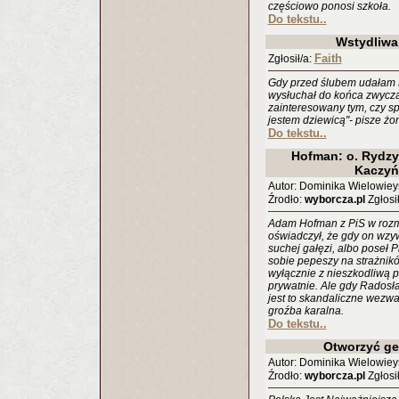
częściowo ponosi szkoła.
Do tekstu..
Wstydliwa
Faith
Zgłosił/a:
Gdy przed ślubem udałam s
wysłuchał do końca zwyczajo
zainteresowany tym, czy s
jestem dziewicą"- pisze żo
Do tekstu..
Hofman: o. Rydzy
Kaczyń
Autor: Dominika Wielowiey
Źrodło:
wyborcza.pl
Zgłosił
Adam Hofman z PiS w rozm
oświadczył, że gdy on wzy
suchej gałęzi, albo poseł P
sobie pepeszy na strażnik
wyłącznie z nieszkodliwą 
prywatnie. Ale gdy Radosła
jest to skandaliczne wezwa
groźba karalna.
Do tekstu..
Otworzyć ge
Autor: Dominika Wielowiey
Źrodło:
wyborcza.pl
Zgłosił