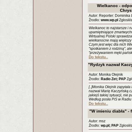
Wielkanoc - odpo
Chrys
Autor: Reporter: Dominika
Źrodło:
www.wp.pl
Zgłosił/
Wielkanoc to najstarsze i 
upamiętniające zmartwych
Wirtualnej Polski sprawdz
wielkanocne mają większy w
Czym jest więc dla nich Wi
"spotkaniem z rodziną", al
"przeżywaniem męki pański
Do tekstu..
"Rydzyk nazwał Kacz
Autor: Monika Olejnik
Źrodło:
Radio Zet; PAP
Zgł
[..]Monika Olejnik zapytała
nazwał Marię Kaczyńską cz
jakiejś takiej sytuacji, nie
Według posła PiS w Radiu M
Do tekstu..
"W imieniu diabła" -
Autor: msz
Źrodło:
wp.pl; PAP
Zgłosił/