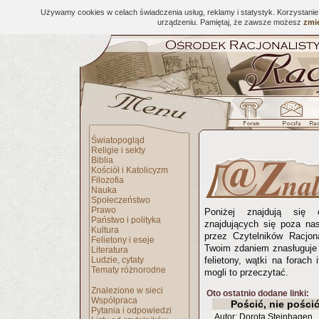
Używamy cookies w celach świadczenia usług, reklamy i statystyk. Korzystani
urządzeniu. Pamiętaj, że zawsze możesz
zmie
Światopogląd
Religie i sekty
Biblia
Kościół i Katolicyzm
Filozofia
Nauka
Społeczeństwo
Prawo
Poniżej znajdują się 
Państwo i polityka
znajdujących się poza na
Kultura
przez Czytelników Racjona
Felietony i eseje
Twoim zdaniem znasługuje 
Literatura
Ludzie, cytaty
felietony, wątki na forach 
Tematy różnorodne
mogli to przeczytać.
Znalezione w sieci
Oto ostatnio dodane linki:
Współpraca
Pościć, nie pościć
Pytania i odpowiedzi
Autor: Dorota Steinhagen