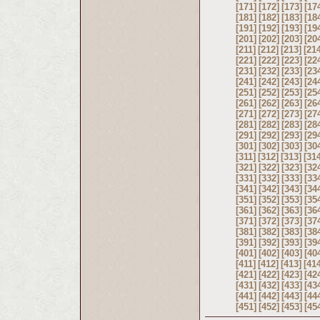
[171]
[172]
[173]
[17
[181]
[182]
[183]
[18
[191]
[192]
[193]
[19
[201]
[202]
[203]
[20
[211]
[212]
[213]
[21
[221]
[222]
[223]
[22
[231]
[232]
[233]
[23
[241]
[242]
[243]
[24
[251]
[252]
[253]
[25
[261]
[262]
[263]
[26
[271]
[272]
[273]
[27
[281]
[282]
[283]
[28
[291]
[292]
[293]
[29
[301]
[302]
[303]
[30
[311]
[312]
[313]
[31
[321]
[322]
[323]
[32
[331]
[332]
[333]
[33
[341]
[342]
[343]
[34
[351]
[352]
[353]
[35
[361]
[362]
[363]
[36
[371]
[372]
[373]
[37
[381]
[382]
[383]
[38
[391]
[392]
[393]
[39
[401]
[402]
[403]
[40
[411]
[412]
[413]
[41
[421]
[422]
[423]
[42
[431]
[432]
[433]
[43
[441]
[442]
[443]
[44
[451]
[452]
[453]
[45