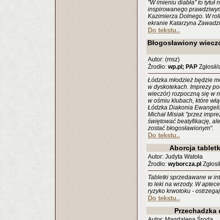
"W imieniu diabła" to tytuł 
inspirowanego prawdziwymi
Kazimierza Dolnego. W rol
ekranie Katarzyna Zawadzka
Do tekstu..
Błogosławiony wiecz
Autor: (msz)
Źrodło:
wp.pl; PAP
Zgłosił/
Łódzka młodzież będzie mo
w dyskotekach. Imprezy po
wieczór) rozpoczną się w 
w ośmiu klubach, które włąc
Łódzka Diakonia Ewangeliza
Michał Misiak "przez impre
świętować beatyfikację, al
zostać błogosławionym".
Do tekstu..
Aborcja tablet
Autor: Judyta Watoła
Źrodło:
wyborcza.pl
Zgłosił
Tabletki sprzedawane w int
to leki na wrzody. W aptece
ryzyko krwotoku - ostrzegaj
Do tekstu..
Przechadzka
Autor: Magdalena Środa