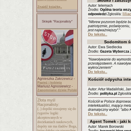
Słodko i zaszczyt
Autor: telemach
Znajdź książkę..
Źrodło:
Ogólna teoria wszy
lilia
odpowiedzi
Zgłosił/a:
Sklepik "Racjonalisty"
"Wbrew pozorom będzie ba
patriotyzmie, poświęceniu, 
jest najważniejszy"."
Do tekstu..
Sodomitom śm
Autor: Ewa Siedlecka
Źrodło:
Gazeta Wyborcza
Z
"Nawoływanie do wymordo
przestępstwem. A nawoływ
wykroczeniem"
Do tekstu..
Agnieszka Zakrzewicz -
Kościół odpycha int
Papież i kobieta
Mariusz Agnosiewicz -
Autor: Artur Madaliński, J
Zapomniane dzieje Polski
Źrodło:
polityka.pl
Zgłosił/
Złota myśl
Kościół w Polsce doprowadzi
Racjonalisty:
intelektualiści, mający met
(..) dopóki stosujemy się do
dramatyczny wybór: "albo K
rygorów logiki
Do tekstu..
akceptowanych w
Agent Tomek - jaki k
dociekaniach naukowych,
dopóty nie ma śladów Boga,
Autor: Marek Borowski
które dałoby się nieomylnie