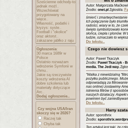
Mit o zmart
Sześcienne odchody-to
Autor: Małgorzata Maćkow
jednak możl..
Fa
Źrodło:
onet.pl
Zgłosił/a:
Wszechświat
przygotowany na
śmierć i zmartwychwstanie
więce..
Ich połączenie było triumf
Własność, podatki i
radości, wiary w to, że cz
kryzys: syste..
święto symbolizowało konie
Football i "okolice"
słońca, ciepła i plonów. W 
oraz aktorst..
ludzie, oznaczało to więks
zakazane jabłko z raju
Do tekstu..
Czego nie dowiesz s
Ogłoszenia
:
30 marca 1689r w
Polsce
Autor: Paweł Tkaczyk
Ostatnio rozważam
Źrodło:
Paweł Tkaczyk - Br
wdrożenie Symfonii w
media. The Jedi way.
Zgłos
chmu..
Jakie są rzeczywiste
"Walka z niewidzialną "filt
pożytku publicznego. Może
koszty wdrożenia AI
odpowiadają za filtrowanie 
dobre szkolenia lub
nas online) zostawimy Am
materiały dotyczące
istnienia filtrów (i sposobó
Arc..
naszych działaczy. Aspekt
Dodaj ogłoszenie..
powinien być zaniedbywan
Do tekstu..
Czy wojna USA/Iran
Harry szata
skoczy się w 2026?
Autor: sporothrix
Raczej tak
Źrodło:
sporothrix.wordp
Chyba tak
Ten artykuł jest taki, że cz