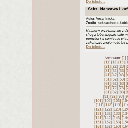
Do tekstu..
Seks, kłamstwa i kuf
Autor: Voca Ilnicka
Źrodło:
seksualnosc-kobie
Najpierw prześpisz się z d
chcę z tobą spędzić całe mo
pomyłka i w sumie nie wiad
zakończyć znajomość tuż p
Do tekstu..
[1]
Archiwum:
[11]
[12]
[13]
[
[21]
[22]
[23]
[
[31]
[32]
[33]
[
[41]
[42]
[43]
[
[51]
[52]
[53]
[
[61]
[62]
[63]
[
[71]
[72]
[73]
[
[81]
[82]
[83]
[
[91]
[92]
[93]
[9
[101]
[102]
[103]
[10
[111]
[112]
[113]
[11
[121]
[122]
[123]
[12
[131]
[132]
[133]
[13
[141]
[142]
[143]
[14
[151]
[152]
[153]
[15
[161]
[162]
[163]
[16