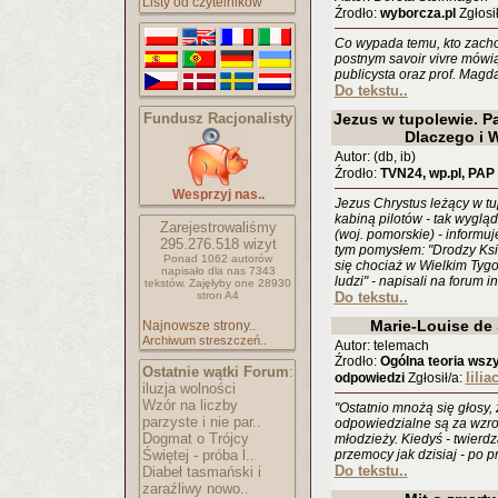
Listy od czytelników
Źrodło:
wyborcza.pl
Zgłosił
Co wypada temu, kto zachow
postnym savoir vivre mówią 
publicysta oraz prof. Magdal
Do tekstu..
Fundusz Racjonalisty
Jezus w tupolewie. Pa
Dlaczego i W
Autor: (db, ib)
Źrodło:
TVN24, wp.pl, PAP
Wesprzyj nas..
Jezus Chrystus leżący w t
kabiną pilotów - tak wyglą
Zarejestrowaliśmy
(woj. pomorskie) - informu
295.276.518
wizyt
tym pomysłem: "Drodzy Ksi
Ponad 1062 autorów
się chociaż w Wielkim Tygo
napisało
dla nas 7343
ludzi" - napisali na forum 
tekstów.
Zajęłyby one 28930
stron A4
Do tekstu..
Marie-Louise de
Najnowsze strony..
Archiwum streszczeń..
Autor: telemach
Źrodło:
Ogólna teoria wszy
Ostatnie wątki Forum
:
lilia
odpowiedzi
Zgłosił/a:
iluzja wolności
Wzór na liczby
"Ostatnio mnożą się głosy, 
parzyste i nie par..
odpowiedzialne są za wzro
Dogmat o Trójcy
młodzieży. Kiedyś - twierdz
Świętej - próba l..
przemocy jak dzisiaj - po pr
Do tekstu..
Diabeł tasmański i
zaraźliwy nowo..