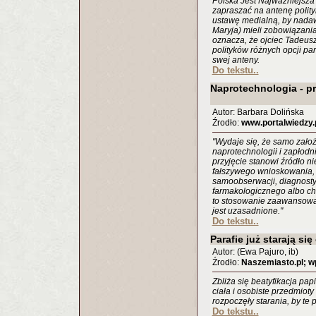
Polska Jest Najważniejsza
zapraszać na antenę polity
ustawę medialną, by nadaw
Maryja) mieli zobowiązani
oznacza, że ojciec Tadeus
polityków różnych opcji p
swej anteny.
Do tekstu..
Naprotechnologia - p
Autor: Barbara Dolińska
Źrodło:
www.portalwiedzy.
"Wydaje się, że samo zał
naprotechnologii i zapłodn
przyjęcie stanowi źródło n
fałszywego wnioskowania, 
samoobserwacji, diagnostyk
farmakologicznego albo ch
to stosowanie zaawansowa
jest uzasadnione."
Do tekstu..
Parafie już starają się
Autor: (Ewa Pajuro, ib)
Źrodło:
Naszemiasto.pl; wp
Zbliża się beatyfikacja pap
ciała i osobiste przedmioty 
rozpoczęły starania, by te 
Do tekstu..