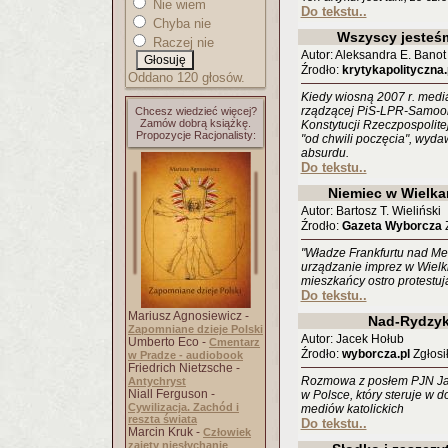
Nie wiem
Do tekstu..
Chyba nie
Wszyscy jesteś
Raczej nie
Autor: Aleksandra E. Banot
Źrodło:
krytykapolityczna.
Oddano 120 głosów.
Kiedy wiosną 2007 r. media
rządzącej PiS-LPR-Samoob
Chcesz wiedzieć więcej?
Zamów dobrą książkę.
Konstytucji Rzeczpospolitej
Propozycje Racjonalisty:
"od chwili poczęcia", wyda
absurdu.
Do tekstu..
Niemiec w Wielka
Autor: Bartosz T. Wieliński
Źrodło:
Gazeta Wyborcza
Z
"Władze Frankfurtu nad M
urządzanie imprez w Wielki
mieszkańcy ostro protestuj
Do tekstu..
Mariusz Agnosiewicz -
Nad-Rydzyk
Zapomniane dzieje Polski
Autor: Jacek Hołub
Umberto Eco -
Cmentarz
Źrodło:
wyborcza.pl
Zgłosił
w Pradze - audiobook
Friedrich Nietzsche -
Rozmowa z posłem PJN Jane
Antychryst
Niall Ferguson -
w Polsce, który steruje w
Cywilizacja. Zachód i
mediów katolickich
reszta świata
Do tekstu..
Marcin Kruk -
Człowiek
zajęty niesłychanie