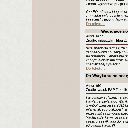
Źrodło:
wyborcza.pl
Zgłosił
Czy PO odrzuca ideę praw k
z postulatami by życie sek
ignorancji i przypadkowośc
Do tekstu..
Wędrujące no
Autor: migg
Źrodło:
miggawki - blog
Zgł
"Nie znaczy to jednak, że n
zaobserwowano, żeby nowot
na drugiego. Generalnie n
chorym niczym nie grozi. W
specyficznej sytuacji."
Do tekstu..
Do Watykanu na beaty
Autor: (ib)
Źrodło:
wp.pl; PAP
Zgłosił/
Piwowarzy z Pilzna, na zac
Pawła II wysyłają do Watyk
Symboliczna partia 2011 b
pilzneńskiego biskupa Fra
przez mistrza piwowarskieg
Vaclava Berkę wyrusza cię
część przesyłki trafi do r
(Giovanni Paolo II).