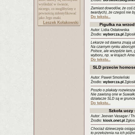
Źrodło:
borowski.blog.onet
wyśledzić w świecie,
Zamiast dowodów, że coś b
niczego, co moglibyśmy z
twardych), że czegoś nie by
pewnością zidentyfikować
Do tekstu..
jako Jego znaki.
Leszek Kołakowski
Pigułka na wrzod
Autor: Lidia Ostałowska
Źrodło:
wyborcza.pl
Zgłosił
Lekarze od dawna znają ub
Na czarnym rynku aborcyjny
Polsce, ale wszędzie tam,
wyboru, np. w krajach Ame
Do tekstu..
SLD przeciw homose
Autor: Paweł Smoleński
Źrodło:
wyborcza.pl
Zgłosił
Poszło o plakaty rozwiesza
Nie zawisną one w Suwałkac
działacze SLD są w gruncie 
Do tekstu..
Szkoła uczy
Autor: Jeevan Vasagar / T
Źrodło:
kiosk.onet.pl
Zgłosi
Chociaż dziewczęta osiąga
to przełożenia na ich późni