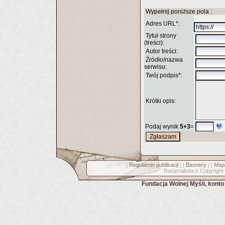
Wypełnij poniższe pola :
Adres URL*:
Tytuł strony
(treści):
Autor treści:
Źródło/nazwa
serwisu:
Twój podpis*:
Krótki opis:
Podaj wynik
5+3
=
Regulamin publikacji
Bannery
Mapa
[
] [
] [
Racjonalista
Copyright
©
Fundacja Wolnej Myśli, kont