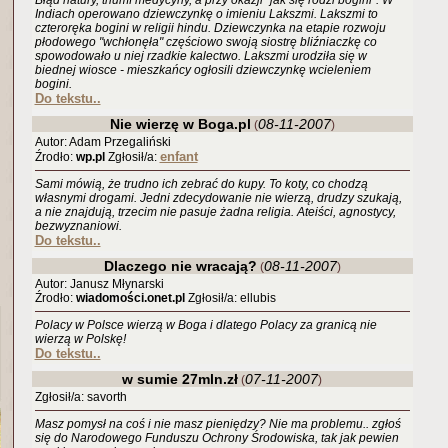
Błąd natury, triumf medycyny, a przy okazji "jak się rodzi bogini". W
Indiach operowano dziewczynkę o imieniu Lakszmi. Lakszmi to
czteroręka bogini w religii hindu. Dziewczynka na etapie rozwoju
płodowego "wchłonęła" częściowo swoją siostrę bliźniaczkę co
spowodowało u niej rzadkie kalectwo. Lakszmi urodziła się w
biednej wiosce - mieszkańcy ogłosili dziewczynkę wcieleniem
bogini.
Do tekstu..
Nie wierzę w Boga.pl
08-11-2007
(
)
Autor: Adam Przegaliński
enfant
Źrodło:
wp.pl
Zgłosił/a:
Sami mówią, że trudno ich zebrać do kupy. To koty, co chodzą
własnymi drogami. Jedni zdecydowanie nie wierzą, drudzy szukają,
a nie znajdują, trzecim nie pasuje żadna religia. Ateiści, agnostycy,
bezwyznaniowi.
Do tekstu..
Dlaczego nie wracają?
08-11-2007
(
)
Autor: Janusz Młynarski
Źrodło:
wiadomości.onet.pl
Zgłosił/a: ellubis
Polacy w Polsce wierzą w Boga i dlatego Polacy za granicą nie
wierzą w Polskę!
Do tekstu..
w sumie 27mln.zł
07-11-2007
(
)
Zgłosił/a: savorth
Masz pomysł na coś i nie masz pieniędzy? Nie ma problemu.. zgłoś
się do Narodowego Funduszu Ochrony Środowiska, tak jak pewien