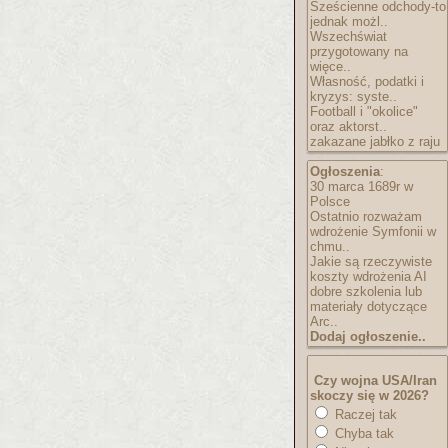
Sześcienne odchody-to
jednak możl..
Wszechświat
przygotowany na
więce..
Własność, podatki i
kryzys: syste..
Football i "okolice"
oraz aktorst..
zakazane jabłko z raju
Ogłoszenia
:
30 marca 1689r w
Polsce
Ostatnio rozważam
wdrożenie Symfonii w
chmu..
Jakie są rzeczywiste
koszty wdrożenia AI
dobre szkolenia lub
materiały dotyczące
Arc..
Dodaj ogłoszenie..
Czy wojna USA/Iran
skoczy się w 2026?
Raczej tak
Chyba tak