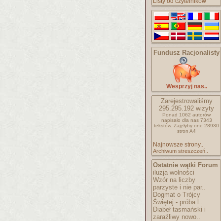
Listy od czytelników
Fundusz Racjonalisty
Wesprzyj nas..
Zarejestrowaliśmy
295.295.192
wizyty
Ponad 1062 autorów
napisało
dla nas 7343
tekstów.
Zajęłyby one 28930
stron A4
Najnowsze strony..
Archiwum streszczeń..
Ostatnie wątki Forum
:
iluzja wolności
Wzór na liczby
parzyste i nie par..
Dogmat o Trójcy
Świętej - próba l..
Diabeł tasmański i
zaraźliwy nowo..