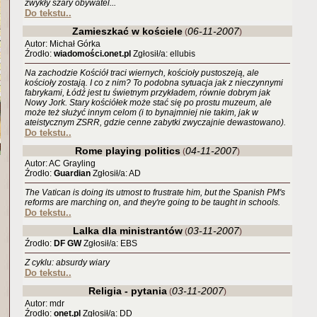
zwykły szary obywatel...
Do tekstu..
Zamieszkać w kościele
06-11-2007
(
)
Autor: Michał Górka
Źrodło:
wiadomości.onet.pl
Zgłosił/a: ellubis
Na zachodzie Kościół traci wiernych, kościoły pustoszeją, ale
kościoły zostają. I co z nim? To podobna sytuacja jak z nieczynnymi
fabrykami, Łódź jest tu świetnym przykładem, równie dobrym jak
Nowy Jork. Stary kościółek może stać się po prostu muzeum, ale
może też służyć innym celom (i to bynajmniej nie takim, jak w
ateistycznym ZSRR, gdzie cenne zabytki zwyczajnie dewastowano).
Do tekstu..
Rome playing politics
04-11-2007
(
)
Autor: AC Grayling
Źrodło:
Guardian
Zgłosił/a: AD
The Vatican is doing its utmost to frustrate him, but the Spanish PM's
reforms are marching on, and they're going to be taught in schools.
Do tekstu..
Lalka dla ministrantów
03-11-2007
(
)
Źrodło:
DF GW
Zgłosił/a: EBS
Z cyklu: absurdy wiary
Do tekstu..
Religia - pytania
03-11-2007
(
)
Autor: mdr
Źrodło:
onet.pl
Zgłosił/a: DD