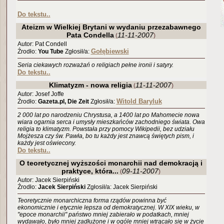
Do tekstu..
Ateizm w Wielkiej Brytani w wydaniu przezabawnego
Pata Condella
11-11-2007
(
)
Autor: Pat Condell
Gołębiewski
Źrodło:
You Tube
Zgłosił/a:
Seria ciekawych rozważań o religiach pełne ironii i satyry.
Do tekstu..
Klimatyzm - nowa religia
11-11-2007
(
)
Autor: Josef Joffe
Witold Baryluk
Źrodło:
Gazeta.pl, Die Zeit
Zgłosił/a:
2 000 lat po narodzeniu Chrystusa, a 1400 lat po Mahomecie nowa
wiara ogarnia serca i umysły mieszkańców zachodniego świata. Owa
religia to klimatyzm. Powstała przy pomocy Wikipedii, bez udziału
Mojżesza czy św. Pawła, bo tu każdy jest znawcą świętych pism, i
każdy jest oświecony.
Do tekstu..
O teoretycznej wyższości monarchii nad demokracją i
praktyce, która...
09-11-2007
(
)
Autor: Jacek Sierpiński
Źrodło:
Jacek Sierpiński
Zgłosił/a: Jacek Sierpiński
Teoretycznie monarchiczna forma rządów powinna być
ekonomicznie i etycznie lepsza od demokratycznej. W XIX wieku, w
"epoce monarchii" państwo mniej zabierało w podatkach, mniej
wydawało, było mniej zadłużone i w ogóle mniej wtrącało się w życie