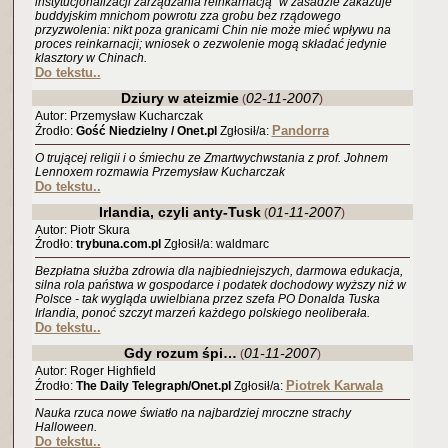
instytucjonalizacji zarządzania reinkarnacją" w zasadzie zakazuje
buddyjskim mnichom powrotu zza grobu bez rządowego
przyzwolenia: nikt poza granicami Chin nie może mieć wpływu na
proces reinkarnacji; wniosek o zezwolenie mogą składać jedynie
klasztory w Chinach.
Do tekstu..
Dziury w ateizmie
02-11-2007
(
)
Autor: Przemysław Kucharczak
Pandorra
Źrodło:
Gość Niedzielny / Onet.pl
Zgłosił/a:
O trującej religii i o śmiechu ze Zmartwychwstania z prof. Johnem
Lennoxem rozmawia Przemysław Kucharczak
Do tekstu..
Irlandia, czyli anty-Tusk
01-11-2007
(
)
Autor: Piotr Skura
Źrodło:
trybuna.com.pl
Zgłosił/a: waldmarc
Bezpłatna służba zdrowia dla najbiedniejszych, darmowa edukacja,
silna rola państwa w gospodarce i podatek dochodowy wyższy niż w
Polsce - tak wygląda uwielbiana przez szefa PO Donalda Tuska
Irlandia, ponoć szczyt marzeń każdego polskiego neoliberała.
Do tekstu..
Gdy rozum śpi…
01-11-2007
(
)
Autor: Roger Highfield
Piotrek Karwala
Źrodło:
The Daily Telegraph/Onet.pl
Zgłosił/a:
Nauka rzuca nowe światło na najbardziej mroczne strachy
Halloween.
Do tekstu..