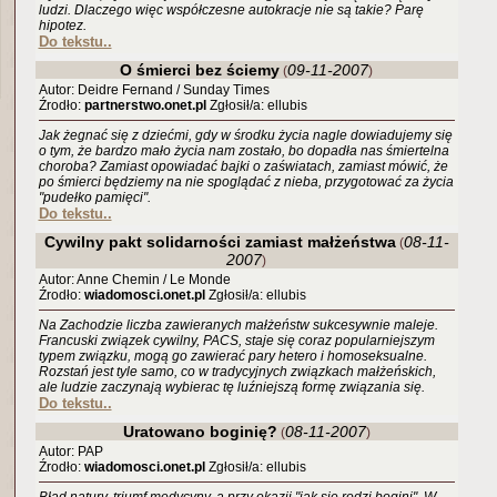
ludzi. Dlaczego więc współczesne autokracje nie są takie? Parę
hipotez.
Do tekstu..
O śmierci bez ściemy
09-11-2007
(
)
Autor: Deidre Fernand / Sunday Times
Źrodło:
partnerstwo.onet.pl
Zgłosił/a: ellubis
Jak żegnać się z dziećmi, gdy w środku życia nagle dowiadujemy się
o tym, że bardzo mało życia nam zostało, bo dopadła nas śmiertelna
choroba? Zamiast opowiadać bajki o zaświatach, zamiast mówić, że
po śmierci będziemy na nie spoglądać z nieba, przygotować za życia
"pudełko pamięci".
Do tekstu..
Cywilny pakt solidarności zamiast małżeństwa
08-11-
(
2007
)
Autor: Anne Chemin / Le Monde
Źrodło:
wiadomosci.onet.pl
Zgłosił/a: ellubis
Na Zachodzie liczba zawieranych małżeństw sukcesywnie maleje.
Francuski związek cywilny, PACS, staje się coraz popularniejszym
typem związku, mogą go zawierać pary hetero i homoseksualne.
Rozstań jest tyle samo, co w tradycyjnych związkach małżeńskich,
ale ludzie zaczynają wybierac tę luźniejszą formę związania się.
Do tekstu..
Uratowano boginię?
08-11-2007
(
)
Autor: PAP
Źrodło:
wiadomosci.onet.pl
Zgłosił/a: ellubis