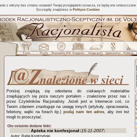
tanie z witryny bez zmiany ustawień Twojej przeglądarki oznacza, że będą one umieszcza
Szczegóły znajdziesz w
Polityce Cookies
Poniżej znajdują się odesłania do ciekawych materiałów
znajdujących się poza naszym portalem - znalezione przez nas i
przez Czytelników Racjonalisty. Jeżeli jest w Internecie coś, co
Twoim zdaniem znasługuje na uwagę innych (artykuły, opracowania,
felietony, wątki na forach itp.)
podaj nam ten adres
, aby inni też
mogli to przeczytać.
Oto ostatnio dodane linki:
Apteka nie konfesjonał
15-11-2007
(
)
Autor: Rafał Kostrzyński