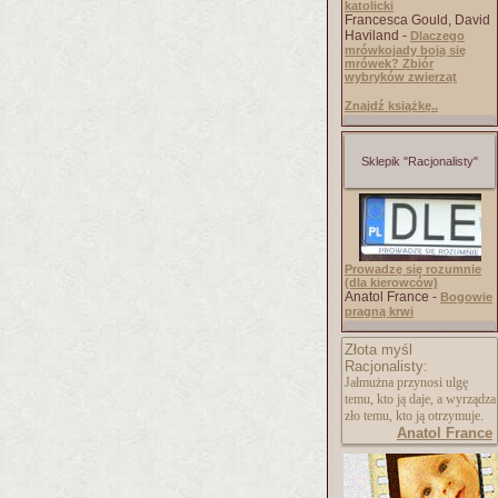
katolicki
Francesca Gould, David
Haviland -
Dlaczego
mrówkojady boją się
mrówek? Zbiór
wybryków zwierząt
Znajdź książkę..
Sklepik "Racjonalisty"
Prowadzę się rozumnie
(dla kierowców)
Anatol France -
Bogowie
pragną krwi
Złota myśl
Racjonalisty:
Jałmużna przynosi ulgę
temu, kto ją daje, a wyrządza
zło temu, kto ją otrzymuje.
Anatol France