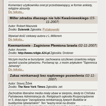
Komentarz użytkownika onet.pl przedstawiający, w formie ankiety,
religijne absurdy.
Do tekstu..
Miller zdradza dlaczego nie lubi Kwaśniewskiego
03-
(
11-2007
)
Autor: Robert Mazurek
Polakowski
Źrodło:
Dziennik
Zgłosił/a:
Wywiad dość ciekawy autora z L.Millerem
Do tekstu..
Kwemantowie - Zaginione Plemiona Izraela
02-11-2007
(
)
Autor: Anonim
Źrodło:
http://www.religie.424.pl
Zgłosił/a: Drobner
Niczym mucha w bursztynie: zachowana szcżkowo izraelicka religia
sprzed czasów jahwizmu. Porównaj np. z moim artykułem "Tajemnica
Jahwisty".
Do tekstu..
Zakaz reinkarnacji bez rządowego pozwolenia
02-11-
(
2007
)
Autor: Slavoj Žižek
Źrodło:
The New York Times
Zgłosił/a: zet
Zachodnie liberalne media miały ubaw w sierpniu, kiedy to Chińska
Państwowa Administracja ds. Religijnych ogłosiła Rozporządzenie
nr 5, dotyczące "zarządzania reinkarnacją żywych Buddów w
buddyzmie tybetańskim". Ten "ważny krok na drodze