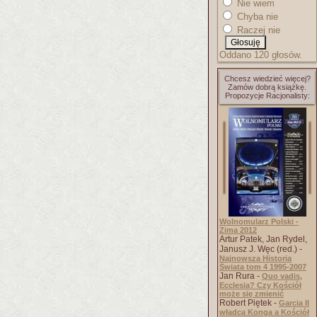
Nie wiem
Chyba nie
Raczej nie
Oddano 120 głosów.
Chcesz wiedzieć więcej?
Zamów dobrą książkę.
Propozycje Racjonalisty:
Wolnomularz Polski -
Zima 2012
Artur Patek, Jan Rydel,
Janusz J. Węc (red.) -
Najnowsza Historia
Świata tom 4 1995-2007
Jan Rura -
Quo vadis,
Ecclesia? Czy Kościół
może się zmienić
Robert Piętek -
Garcia II
władca Konga a Kościół