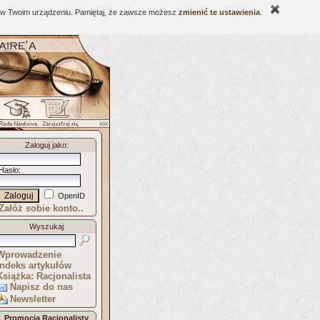
ne w Twoim urządzeniu. Pamiętaj, że zawsze możesz
zmienić te ustawienia
.
Zaloguj jako
:
Hasło
:
OpenID
Załóż sobie konto..
Wyszukaj
Wprowadzenie
Indeks artykułów
Książka: Racjonalista
Napisz do nas
Newsletter
Promocja Racjonalisty