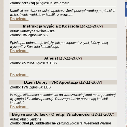
Źrodło:
przekroj.pl
Zgłosił/a: waldmarc
Katolicki aptekarz to wciąż aptekarz. Jeśli postąpi według papieskich
wskazówek, wejdzie w konflikt z prawem.
Do tekstu..
Instrukcja wyjścia z Kościoła
14-11-2007
(
)
Autor: Katarzyna Wiśniewska
Źrodło:
GW
Zgłosił/a: NS
Episkopat poinstruuje księży, jak postępować z tymi, którzy chcą
wystąpić z Kościoła katolickiego.
Do tekstu..
Atheist
13-11-2007
(
)
Źrodło:
Youtube
Zgłosił/a: EBS
Do tekstu..
Dzień Dobry TVN: Apostazja
12-11-2007
(
)
Źrodło:
TVN
Zgłosił/a: EBS
W ciągu kilkunastu ostatnich lat do warszawskiej kurii metropolitalnej
wpłynęło 15 aktów apostazji. Dlaczego ludzie porzucają kościół
katolicki?
Do tekstu..
Bóg wraca do łask - Onet.pl Wiadomości
12-11-2007
(
)
Autor: Philip Jenkins
Źrodło:
Onet.pl, Süddeutsche Zeitung
Zgłosił/a: Weekend Warrior