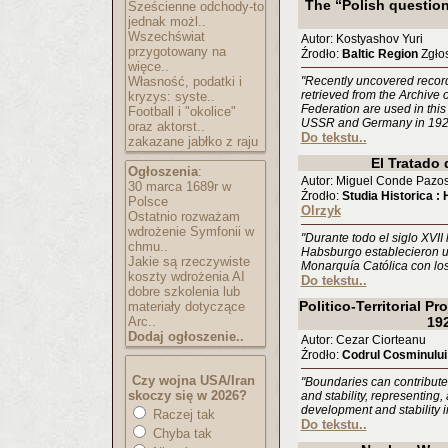
The “Polish question
Sześcienne odchody-to
jednak możl..
Wszechświat
Autor: Kostyashov Yuri
przygotowany na
Źrodło:
Baltic Region
Zgłos
więce..
Własność, podatki i
"Recently uncovered record
retrieved from the Archive 
kryzys: syste..
Federation are used in this
Football i "okolice"
USSR and Germany in 192
oraz aktorst..
Do tekstu..
zakazane jabłko z raju
El Tratado
Ogłoszenia
:
Autor: Miguel Conde Pazo
30 marca 1689r w
Źrodło:
Studia Historica :
Polsce
Olrzyk
Ostatnio rozważam
wdrożenie Symfonii w
"Durante todo el siglo XVII 
chmu..
Habsburgo establecieron un
Jakie są rzeczywiste
Monarquía Católica con los
koszty wdrożenia AI
Do tekstu..
dobre szkolenia lub
Politico-Territorial P
materiały dotyczące
Arc..
19
Dodaj ogłoszenie..
Autor: Cezar Ciorteanu
Źrodło:
Codrul Cosminului
Czy wojna USA/Iran
"Boundaries can contribute
skoczy się w 2026?
and stability, representing,
development and stability i
Raczej tak
Do tekstu..
Chyba tak