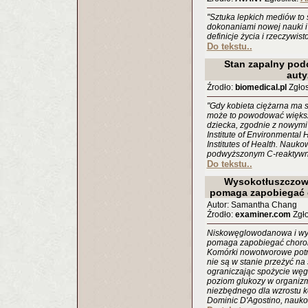
"Sztuka lepkich mediów to 
dokonaniami nowej nauki i t
definicje życia i rzeczywisto
Do tekstu..
Stan zapalny pod
aut
Źrodło:
biomedical.pl
Zgłosi
"Gdy kobieta ciężarna ma 
może to powodować większ
dziecka, zgodnie z nowymi
Institute of Environmental
Institutes of Health. Naukow
podwyższonym C-reaktywny
Do tekstu..
Wysokotłuszczow
pomaga zapobiegać 
Autor: Samantha Chang
Źrodło:
examiner.com
Zgłos
Niskowęglowodanowa i wys
pomaga zapobiegać chorob
Komórki nowotworowe potr
nie są w stanie przeżyć n
ograniczając spożycie węg
poziom glukozy w organizm
niezbędnego dla wzrostu 
Dominic D'Agostino, nauko