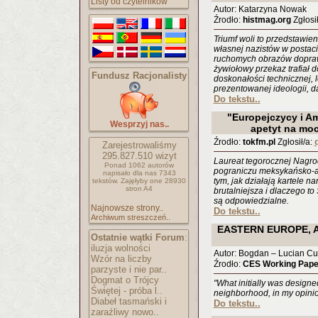
Listy od czytelników
Autor: Katarzyna Nowak
Źrodło:
histmag.org
Zgłosił
Triumf woli to przedstawien
własnej nazistów w postac
ruchomych obrazów dopraw
żywiołowy przekaz trafiał d
Fundusz Racjonalisty
doskonałości technicznej, l
prezentowanej ideologii, da
Do tekstu..
"Europejczycy i A
Wesprzyj nas..
apetyt na moc
Źrodło:
tokfm.pl
Zgłosił/a:
Zarejestrowaliśmy
295.827.510
wizyt
Laureat tegorocznej Nagro
Ponad 1062 autorów
pograniczu meksykańsko-
napisało
dla nas 7343
tym, jak działają kartele n
tekstów.
Zajęłyby one 28930
stron A4
brutalniejsza i dlaczego t
są odpowiedzialne.
Najnowsze strony..
Do tekstu..
Archiwum streszczeń..
EASTERN EUROPE, A
Ostatnie wątki Forum
:
iluzja wolności
Autor: Bogdan – Lucian 
Wzór na liczby
Źrodło:
CES Working Pape
parzyste i nie par..
Dogmat o Trójcy
"What initially was design
Świętej - próba l..
neighborhood, in my opinion
Diabeł tasmański i
Do tekstu..
zaraźliwy nowo..