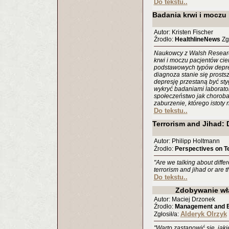
Do tekstu..
Badania krwi i moczu
Autor: Kristen Fischer
Źrodło:
HealthlineNews
Zgł
Naukowcy z Walsh Research
krwi i moczu pacjentów cier
podstawowych typów depresj
diagnoza stanie się prostsz
depresję przestaną być st
wykryć badaniami laborator
społeczeństwo jak choroba 
zaburzenie, którego istoty 
Do tekstu..
Terrorism and Jihad: D
Autor: Philipp Holtmann
Źrodło:
Perspectives on T
"Are we talking about diff
terrorism and jihad or are 
Do tekstu..
Zdobywanie wł
Autor: Maciej Drzonek
Źrodło:
Management and Bu
Alderyk Olrzyk
Zgłosił/a:
"Warto zastanowić się, jak