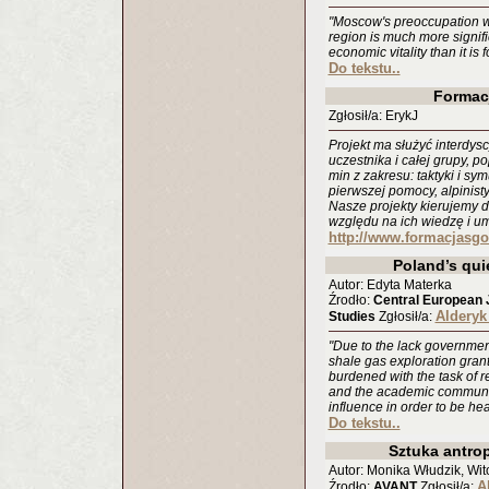
"Moscow's preoccupation wi
region is much more signifi
economic vitality than it is 
Do tekstu..
Formac
Zgłosił/a: ErykJ
Projekt ma służyć interdy
uczestnika i całej grupy, 
min z zakresu: taktyki i sym
pierwszej pomocy, alpinist
Nasze projekty kierujemy 
względu na ich wiedzę i um
http://www.formacjasgo
Poland’s qui
Autor: Edyta Materka
Źrodło:
Central European J
Alderyk
Studies
Zgłosił/a:
"Due to the lack governmen
shale gas exploration grant
burdened with the task of r
and the academic community
influence in order to be he
Do tekstu..
Sztuka antro
Autor: Monika Włudzik, Wi
A
Źrodło:
AVANT
Zgłosił/a: