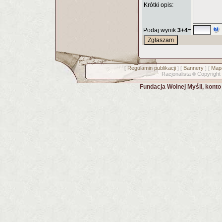
Krótki opis:
Podaj wynik
3+4
=
Regulamin publikacji
Bannery
Mapa
[
] [
] [
Racjonalista
Copyright
©
Fundacja Wolnej Myśli, kont