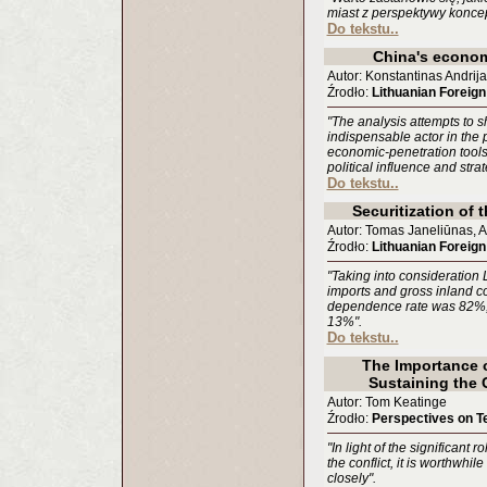
miast z perspektywy konce
Do tekstu..
China's econom
Autor: Konstantinas Andrij
Źrodło:
Lithuanian Foreign
"The analysis attempts to
indispensable actor in the p
economic-penetration tools 
political influence and stra
Do tekstu..
Securitization of 
Autor: Tomas Janeliūnas, 
Źrodło:
Lithuanian Foreign
"Taking into consideration
imports and gross inland c
dependence rate was 82%,
13%".
Do tekstu..
The Importance 
Sustaining the C
Autor: Tom Keatinge
Źrodło:
Perspectives on T
"In light of the significant
the conflict, it is worthwhi
closely".