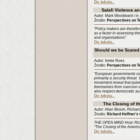
Do tekstu..
Salafi Violence a
Autor: Mark Woodward i in.
Źrodło:
Perspectives on T
"Policy makers are therefore
as a factor in assessing th
and organisations".
Do tekstu..
Should we be Scared o
Autor: Ineke Roex
Źrodło:
Perspectives on T
"European governments con
primarily a security threat.
movement reveal that quietis
themselves from coercion a
also respect democratic aut
Do tekstu..
The Closing of t
Autor: Allan Bloom, Richar
Źrodło:
Richard Heffner's
THE OPEN MIND Host: Richa
"The Closing of the Americ
Do tekstu..