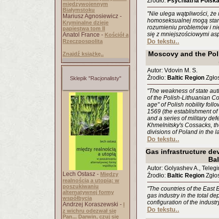
Źrodło:
Psychiatria Polsk
międzywojennym
Białymstoku
"Nie ulega wątpliwości, ż
Mariusz Agnosiewicz -
homoseksualnej mogą stan
Kryminalne dzieje
rozumieniu problemów i n
papiestwa tom II
się z mniejszościowymi asp
Anatol France -
Kościół a
Do tekstu..
Rzeczpospolita
Moscovy and the Po
Znajdź książkę..
Autor: Vdovin M. S.
Źrodło:
Baltic Region
Zgłos
Sklepik "Racjonalisty"
"The weakness of state autho
of the Polish-Lithuanian C
age" of Polish nobility foll
1569 (the establishment o
and a series of military de
Khmelnitsky's Cossacks, th
divisions of Poland in the l
Do tekstu..
Gas infrastructure de
Bal
Autor: Golyashev A., Telegi
Lech Ostasz -
Między
Źrodło:
Baltic Region
Zgłos
realnością a utopią: w
poszukiwaniu
"The countries of the East B
alternatywnej formy
gas industry in the total d
współbycia
configuration of the industry
Andrzej Koraszewski -
I
Do tekstu..
z wichru odezwał się
Pan... Darwin, czuj się