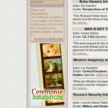
Boko Haram's Int
odwołany
Autor: Ely Karmon
Źrodło:
Perspectives on T
Złota myśl
Racjonalisty:
"This Research Note focus 
"Nie dalibyśmy się spalić za
Haram and the threat it rep
swoje poglądy: nie jesteśmy
Do tekstu..
ich tak pewni. Ale być może
za to, że mamy prawo
WAR IS NOT T
posiadać poglądy i zmieniać
Autor: Ionela Dobos
je."
Źrodło:
CE J ISS
Zgłosił/a:
Friedrich Nietzsche
"This work argued for the i
new security threats and w
approach to the problemati
Do tekstu..
Western Imaginary an
Autor: Lia Tsuladze
Źrodło:
Central European J
Alderyk
Studies
Zgłosił/a:
"What are Western Europe
countries and the margins 
Do tekstu..
Russia’s Security Int
Autor: Lincoln Edson Flake
Źrodło:
Military and Strate