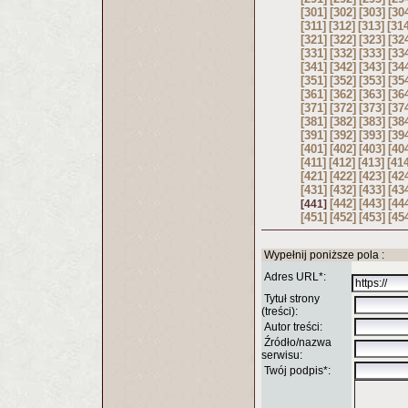
[301]
[302]
[303]
[30
[311]
[312]
[313]
[31
[321]
[322]
[323]
[32
[331]
[332]
[333]
[33
[341]
[342]
[343]
[34
[351]
[352]
[353]
[35
[361]
[362]
[363]
[36
[371]
[372]
[373]
[37
[381]
[382]
[383]
[38
[391]
[392]
[393]
[39
[401]
[402]
[403]
[40
[411]
[412]
[413]
[41
[421]
[422]
[423]
[42
[431]
[432]
[433]
[43
[442]
[443]
[44
[441]
[451]
[452]
[453]
[45
Wypełnij poniższe pola :
Adres URL*:
Tytuł strony
(treści):
Autor treści:
Źródło/nazwa
serwisu:
Twój podpis*: