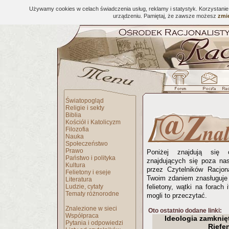
Używamy cookies w celach świadczenia usług, reklamy i statystyk. Korzystani
urządzeniu. Pamiętaj, że zawsze możesz
zmie
Światopogląd
Religie i sekty
Biblia
Kościół i Katolicyzm
Filozofia
Nauka
Społeczeństwo
Prawo
Poniżej znajdują się 
Państwo i polityka
znajdujących się poza na
Kultura
przez Czytelników Racjona
Felietony i eseje
Twoim zdaniem znasługuje 
Literatura
Ludzie, cytaty
felietony, wątki na forach 
Tematy różnorodne
mogli to przeczytać.
Znalezione w sieci
Oto ostatnio dodane linki:
Współpraca
Ideologia zamknięt
Pytania i odpowiedzi
Riefe