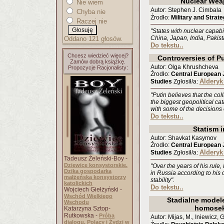
Nuclear Wea
Nie wiem
Autor: Stephen J. Cimbala
Chyba nie
Źrodło:
Military and Strate
Raczej nie
"States with nuclear capabil
China, Japan, India, Pakist
Oddano 121 głosów.
Do tekstu..
Chcesz wiedzieć więcej?
Controversies of Pu
Zamów dobrą książkę.
Autor: Olga Khrushcheva
Propozycje Racjonalisty:
Źrodło:
Central European J
Alderyk
Studies
Zgłosił/a:
"Putin believes that the coll
the biggest geopolitical cat
with some of the decisions
Do tekstu..
Statism 
Autor: Shavkat Kasymov
Źrodło:
Central European J
Alderyk
Studies
Zgłosił/a:
Tadeusz Żeleński-Boy -
Dziewice konsystorskie.
"Over the years of his rule, 
Dzika gospodarka
in Russia according to his 
małżeńska konsystorzy
stability".
katolickich
Do tekstu..
Wojciech Giełżyński -
Wschód Wielkiego
Stadialne model
Wschodu
homosek
Katarzyna Sztop-
Rutkowska -
Próba
Autor: Mijas, M., Iniewicz, G
dialogu. Polacy i Żydzi w