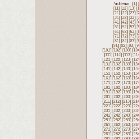
[1]
Archiwum:
[11]
[12]
[13]
[
[21]
[22]
[23]
[
[31]
[32]
[33]
[
[41]
[42]
[43]
[
[51]
[52]
[53]
[
[61]
[62]
[63]
[
[71]
[72]
[73]
[
[81]
[82]
[83]
[
[91]
[92]
[93]
[9
[101]
[102]
[103]
[10
[111]
[112]
[113]
[11
[121]
[122]
[123]
[12
[131]
[132]
[133]
[13
[141]
[142]
[143]
[14
[151]
[152]
[153]
[15
[161]
[162]
[163]
[16
[171]
[172]
[173]
[17
[181]
[182]
[183]
[18
[191]
[192]
[193]
[19
[201]
[202]
[203]
[20
[211]
[212]
[213]
[21
[221]
[222]
[223]
[22
[231]
[232]
[233]
[23
[241]
[242]
[243]
[24
[251]
[252]
[253]
[25
[261]
[262]
[263]
[26
[271]
[272]
[273]
[27
[281]
[282]
[283]
[28
[291]
[292]
[293]
[29