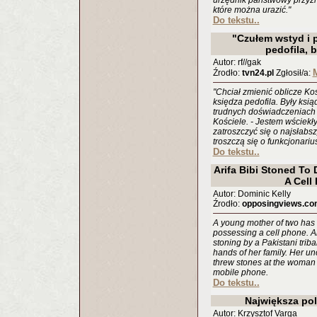
urzędnik państwowy przyzn
które można urazić."
Do tekstu..
"Czułem wstyd i 
pedofila, 
Autor: rf//gak
Źrodło:
tvn24.pl
Zgłosił/a:
"Chciał zmienić oblicze Koś
księdza pedofila. Były ks
trudnych doświadczeniach z
Kościele. - Jestem wściekły
zatroszczyć się o najsłabs
troszczą się o funkcjonari
Do tekstu..
Arifa Bibi Stoned To
A Cell
Autor: Dominic Kelly
Źrodło:
opposingviews.co
A young mother of two has b
possessing a cell phone. A
stoning by a Pakistani trib
hands of her family. Her u
threw stones at the woman 
mobile phone.
Do tekstu..
Największa pol
Autor: Krzysztof Varga