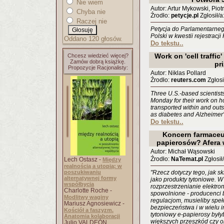
Nie wiem
Autor: Artur Mykowski, Pio
Chyba nie
Źrodło:
petycje.pl
Zgłosił/a
Raczej nie
Petycja do Parlamentarnego
Polski w kwestii rejestracj
Oddano 120 głosów.
Do tekstu..
Work on 'cell traffi
Chcesz wiedzieć więcej?
Zamów dobrą książkę.
pr
Propozycje Racjonalisty:
Autor: Niklas Pollard
Źrodło:
reuters.com
Zgłosi
Three U.S.-based scientist
Monday for their work on
transported within and outsi
as diabetes and Alzheimer'
Do tekstu..
Koncern farmaceu
papierosów? Afera 
Autor: Michał Wąsowski
Źrodło:
NaTemat.pl
Zgłosił
Lech Ostasz -
Między
realnością a utopią: w
poszukiwaniu
"Rzecz dotyczy tego, jak sk
alternatywnej formy
jako produkty tytoniowe. W
współbycia
rozprzestrzenianie elektro
Charlotte Roche -
spowolnione - producenci 
Modlitwy waginy
regulacjom, musieliby speł
Mariusz Agnosiewicz -
bezpieczeństwa i w wielu i
Kościół a faszyzm.
tytoniowy e-papierosy był
Anatomia kolaboracji
większych przeszkód czy o
Julio VALDEÓN