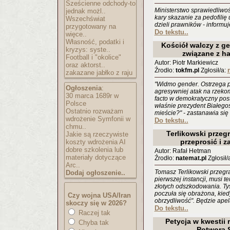
Sześcienne odchody-to
Mi­ni­ster­stwo spra­wie­dli­w
jednak możl..
kary ska­za­nie za pe­do­fi­lię 
Wszechświat
dzie­li praw­ni­ków - in­for­mu
przygotowany na
Do tekstu..
więce..
Własność, podatki i
Kościół walczy z ge
kryzys: syste..
związane z h
Football i "okolice"
Autor: Piotr Markiewicz
oraz aktorst..
Źrodło:
tokfm.pl
Zgłosił/a:
zakazane jabłko z raju
"Widmo gender. Ostrzega pr
Ogłoszenia
:
agresywniej atak na rzekom
30 marca 1689r w
facto w demokratyczny post
Polsce
właśnie prezydent Białego
Ostatnio rozważam
mieście?" - zastanawia się
wdrożenie Symfonii w
Do tekstu..
chmu..
Terlikowski przegr
Jakie są rzeczywiste
przeprosić i z
koszty wdrożenia AI
dobre szkolenia lub
Autor: Rafał Hetman
materiały dotyczące
Źrodło:
natemat.pl
Zgłosił/
Arc..
Tomasz Terlikowski przegra
Dodaj ogłoszenie..
pierwszej instancji, musi te
złotych odszkodowania. Ty
poczuła się obrażona, kiedy
Czy wojna USA/Iran
obrzydliwość". Będzie apel
skoczy się w 2026?
Do tekstu..
Raczej tak
Petycja w kwestii 
Chyba tak
Potwora 