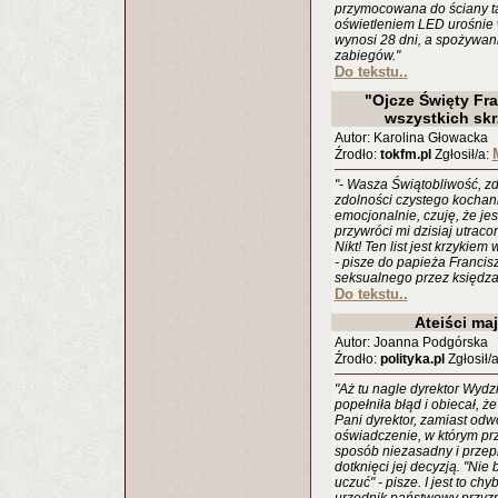
przymocowana do ściany t
oświetleniem LED urośnie w
wynosi 28 dni, a spożywan
zabiegów."
Do tekstu..
"Ojcze Święty Fran
wszystkich sk
Autor: Karolina Głowacka
Źrodło:
tokfm.pl
Zgłosił/a:
"- Wasza Świątobliwość, zd
zdolności czystego kochani
emocjonalnie, czuję, że jes
przywróci mi dzisiaj utrac
Nikt! Ten list jest krzykie
- pisze do papieża Francis
seksualnego przez księdza
Do tekstu..
Ateiści ma
Autor: Joanna Podgórska
Źrodło:
polityka.pl
Zgłosił/
"Aż tu nagle dyrektor Wydzi
popełniła błąd i obiecał, ż
Pani dyrektor, zamiast od
oświadczenie, w którym prz
sposób niezasadny i przepr
dotknięci jej decyzją. "Ni
uczuć" - pisze. I jest to ch