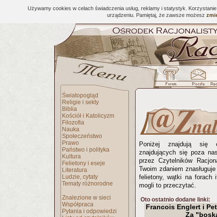
Używamy cookies w celach świadczenia usług, reklamy i statystyk. Korzystani
urządzeniu. Pamiętaj, że zawsze możesz
zmie
Światopogląd
Religie i sekty
Biblia
Kościół i Katolicyzm
Filozofia
Nauka
Społeczeństwo
Prawo
Poniżej znajdują się 
Państwo i polityka
znajdujących się poza na
Kultura
przez Czytelników Racjona
Felietony i eseje
Twoim zdaniem znasługuje 
Literatura
Ludzie, cytaty
felietony, wątki na forach 
Tematy różnorodne
mogli to przeczytać.
Znalezione w sieci
Oto ostatnio dodane linki:
Współpraca
Francois Englert i Pet
Pytania i odpowiedzi
Za "bosk