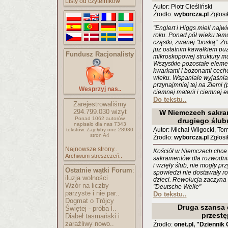
Listy od czytelników
Autor: Piotr Cieśliński
Źrodło:
wyborcza.pl
Zgłosił
"Englert i Higgs mieli naj
roku. Ponad pół wieku temu
cząstki, zwanej "boską". Zo
już ostatnim kawałkiem puz
Fundusz Racjonalisty
mikroskopowej struktury mat
Wszystkie pozostałe elemen
kwarkami i bozonami cecho
wieku. Wspaniale wyjaśniał
przynajmniej tej na Ziemi 
Wesprzyj nas..
ciemnej materii i ciemnej e
Do tekstu..
Zarejestrowaliśmy
294.799.030
wizyt
W Niemczech sakra
Ponad 1062 autorów
drugiego ślub
napisało
dla nas 7343
Autor: Michał Wilgocki, To
tekstów.
Zajęłyby one 28930
stron A4
Źrodło:
wyborcza.pl
Zgłosił
Najnowsze strony..
Kościół w Niemczech chce 
Archiwum streszczeń..
sakramentów dla rozwodnikó
i wzięły ślub, nie mogły p
Ostatnie wątki Forum
:
spowiedzi nie dostawały ro
iluzja wolności
dzieci. Rewolucja zaczyna s
Wzór na liczby
"Deutsche Welle"
parzyste i nie par..
Do tekstu..
Dogmat o Trójcy
Druga szansa 
Świętej - próba l..
przest
Diabeł tasmański i
zaraźliwy nowo..
Źrodło:
onet.pl, "Dzien­nik 