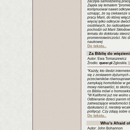
zaczęła samodzielną pracę
Zajęła się tematem "promi
kontynuował nawet odkrywc
uznając, że są ciekawsze 
pracy Marii, do której włączy
więcej tylko odkrycie dwóc
osobliwych, bo radioaktywn
pochodzi od Marii Skłodow
tematu do doktoratu stwor
promieniotwórczości. Nic d
naukowej
Do tekstu..
Za Biblię do więzien
Autor: Ewa Tomaszewicz
l
Źrodło:
queer.pl
Zgłosił/a:
"Każdy, kto śledzi internet
się z zestawem dyżurnych
przeciwników równouprawn
zamykają homofobów w gett
mowy nienawiści, to skończ
co Biblia mówi o homoseksu
"W Kalifornii już nie wolno
Odbieranie dzieci parom r
zatrważające wiadomości be
dyskutanci (i, niestety wca
politycy). Czy zdają sobie
Do tekstu..
Who's Afraid o
Autor: John Bohannon