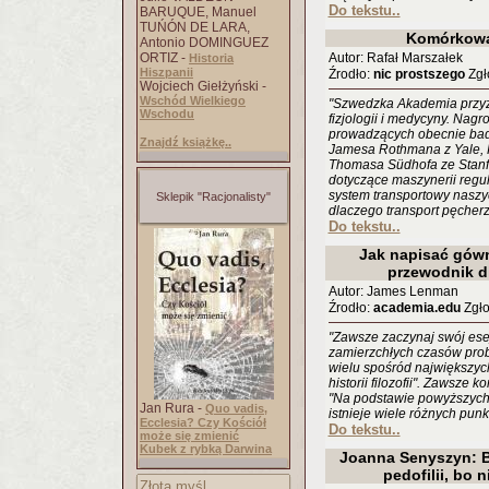
Do tekstu..
BARUQUE, Manuel
TUŃÓN DE LARA,
Komórkowa
Antonio DOMINGUEZ
ORTIZ -
Autor: Rafał Marszałek
Historia
Hiszpanii
Źrodło:
nic prostszego
Zgło
Wojciech Giełżyński -
Wschód Wielkiego
"Szwedzka Akademia przyzn
Wschodu
fizjologii i medycyny. Na
prowadzących obecnie bad
Znajdź książkę..
Jamesa Rothmana z Yale, 
Thomasa Südhofa ze Stanfor
dotyczące maszynerii regul
system transportowy naszy
Sklepik "Racjonalisty"
dlaczego transport pęcherzy
Do tekstu..
Jak napisać gówni
przewodnik d
Autor: James Lenman
Źrodło:
academia.edu
Zgło
"Zawsze zaczynaj swój esej
zamierzchłych czasów prob
wielu spośród największych 
historii filozofii". Zawsze 
"Na podstawie powyższyc
Jan Rura -
Quo vadis,
istnieje wiele różnych pun
Ecclesia? Czy Kościół
Do tekstu..
może się zmienić
Kubek z rybką Darwina
Joanna Senyszyn: Bi
pedofilii, bo 
Złota myśl