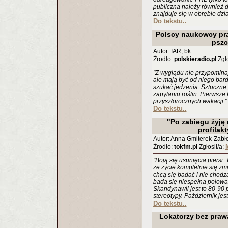
publiczna należy również d
znajduje się w obrębie dzia
Do tekstu..
Polscy naukowcy pra
pszc
Autor: IAR, bk
Źrodło:
polskieradio.pl
Zgło
"Z wyglądu nie przypomina
ale mają być od niego bar
szukać jedzenia. Sztuczne
zapylaniu roślin. Pierwsze 
przyszłorocznych wakacji."
Do tekstu..
"Po zabiegu żyję 
profilak
Autor: Anna Gmiterek-Zab
Źrodło:
tokfm.pl
Zgłosił/a:
"Boją się usunięcia piersi.
że życie kompletnie się zmi
chcą się badać i nie chod
bada się niespełna połowa
Skandynawii jest to 80-90 
stereotypy. Październik jest
Do tekstu..
Lokatorzy bez praw