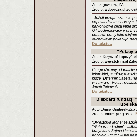
Autor: gaw, mw, KAI
Źrodło:
wyborcza.pl
Zgłosił
- Jeżeli przepraszam, to p
odpowiedzialności w tym, 
narkotykowe chcą mnie sk
Gil, podejrzewany o czyny 
podczas pracy jako misjon
duchownym pokazuje stacj
Do tekstu..
"Polacy p
Autor: Krzysztof Lepczyńsk
Źrodło:
www.tokfm.pl
Zgłos
Czego chcemy od państwa?
lekarskiej, studiów, mieszka
pisze "Dziennik Gazeta Pra
w zamian. - Polacy poszale
Jacek Żakowski.
Do tekstu..
Billboard fundacji 
lubelską
Autor: Anna Gmiterek-Zabł
Źrodło:
tokfm.pl
Zgłosił/a:
"Dyrektorka jednej ze szkół
"Wolność od religii" - bill
budynkami Sejmu i kościoł
Kościoła. Plakat wisiał na 