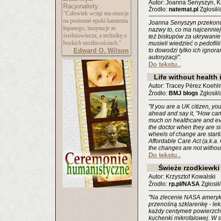
Autor: Joanna Senyszyn, K
Racjonalisty:
Źrodło:
natemat.pl
Zgłosił/
"Człowiek wciąż ma emocje
na poziomie epoki kamienia
Joanna Senyszyn przekonuje
łupanego, instytucje ze
nazwy to, co ma najcenniej
średniowiecza, a technikę o
też biskupów za ukrywanie a
boskich możliwościach."
musieli wiedzieć o pedofilii
Edward O. Wilson
to dowodzi tylko ich ignora
autoryzacji".
Do tekstu..
Life without health
Autor: Tracey Pérez Koeh
Źrodło:
BMJ blogs
Zgłosił/
"If you are a UK citizen, y
ahead and say it, "How can
much on healthcare and eve
the doctor when they are sic
wheels of change are startin
Affordable Care Act (a.k.a.
the changes are not without
Do tekstu..
Świeże rzodkiewki
Autor: Krzysztof Kowalski
Źrodło:
rp.pl/NASA
Zgłosił
"Na zlecenie NASA ameryka
przenośną szklarenkę - lekk
każdy centymetr powierzch
kuchenki mikrofalowej. W s