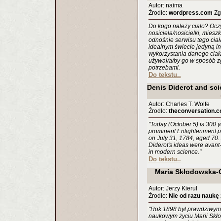
Autor: naima
Źrodło:
wordpress.com
Zgł
Do kogo należy ciało? Oczyw
nosiciela/nosicielki, mies
odnośnie serwisu tego cia
idealnym świecie jedyną i
wykorzystania danego ciała 
używał/a/by go w sposób 
potrzebami.
Do tekstu..
Denis Diderot and sc
Autor: Charles T. Wolfe
Źrodło:
theconversation.
"Today (October 5) is 300 y
prominent Enlightenment phi
on July 31, 1784, aged 70.
Diderot's ideas were avan
in modern science."
Do tekstu..
Maria Skłodowska-
Autor: Jerzy Kierul
Źrodło:
Nie od razu naukę
"Rok 1898 był prawdziwym 
naukowym życiu Marii Skło