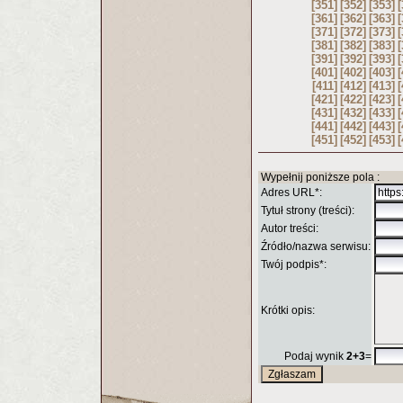
[351]
[352]
[353]
[
[361]
[362]
[363]
[
[371]
[372]
[373]
[
[381]
[382]
[383]
[
[391]
[392]
[393]
[
[401]
[402]
[403]
[
[411]
[412]
[413]
[
[421]
[422]
[423]
[
[431]
[432]
[433]
[
[441]
[442]
[443]
[
[451]
[452]
[453]
[
Wypełnij poniższe pola :
Adres URL*:
Tytuł strony (treści):
Autor treści:
Źródło/nazwa serwisu:
Twój podpis*:
Krótki opis:
Podaj wynik
2+3
=