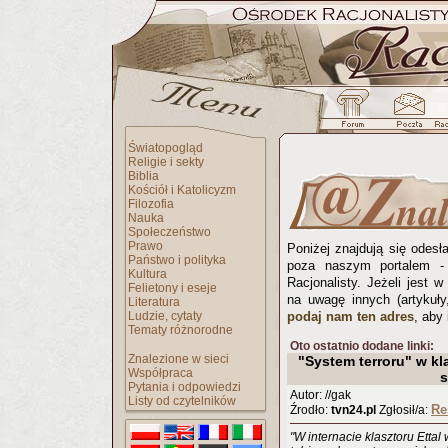
Światopogląd
Religie i sekty
Biblia
Kościół i Katolicyzm
Filozofia
Nauka
Społeczeństwo
Prawo
Poniżej znajdują się odesł
Państwo i polityka
poza naszym portalem - 
Kultura
Racjonalisty. Jeżeli jest 
Felietony i eseje
na uwagę innych (artykuły,
Literatura
Ludzie, cytaty
podaj nam ten adres
, aby 
Tematy różnorodne
Oto ostatnio dodane linki:
Znalezione w sieci
"System terroru" w kla
Współpraca
s
Pytania i odpowiedzi
Autor: //gak
Listy od czytelników
Re
Źrodło:
tvn24.pl
Zgłosił/a:
"W internacie klasztoru Ett