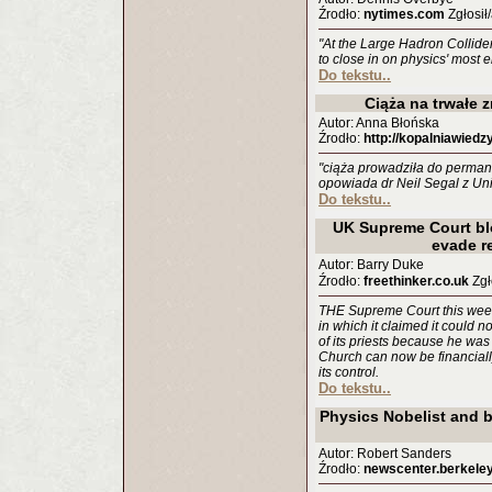
Źrodło:
nytimes.com
Zgłosił/
"At the Large Hadron Collider
to close in on physics' most el
Do tekstu..
Ciąża na trwałe 
Autor: Anna Błońska
Źrodło:
http://kopalniawiedzy
"ciąża prowadziła do perman
opowiada dr Neil Segal z Univ
Do tekstu..
UK Supreme Court blo
evade r
Autor: Barry Duke
Źrodło:
freethinker.co.uk
Zgł
THE Supreme Court this week
in which it claimed it could 
of its priests because he wa
Church can now be financially
its control.
Do tekstu..
Physics Nobelist and b
Autor: Robert Sanders
Źrodło:
newscenter.berkele