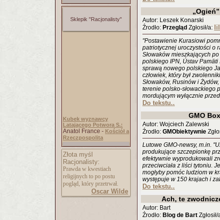
„Ogień”
Sklepik "Racjonalisty"
Autor: Leszek Konarski
li
Źrodło:
Przegląd
Zgłosił/a:
"Postawienie Kurasiowi pomn
patriotycznej uroczystości 
Słowaków mieszkających po o
polskiego IPN, Ústav Pamäti 
sprawą nowego polskiego Ja
człowiek, który był zwolennik
Słowaków, Rusinów i Żydów, k
terenie polsko-słowackiego 
mordującym wyłącznie przeds
Do tekstu..
GMO Box 
Kubek wyznawcy
Autor: Wojciech Zalewski
Latającego Potwora S.:
Anatol France -
Kościół a
Źrodło:
GMObiektywnie
Zgłos
Rzeczpospolita
Lutowe GMO-newsy, m.in. "Uz
produkujące szczepionkę prz
Złota myśl
efektywnie wyprodukowali 
Racjonalisty:
przeciwciała z liści tytoniu. 
Prawda w kwestiach
mogłyby pomóc ludziom w kr
religijnych to po postu
występuje w 150 krajach i zab
pogląd, który przetrwał.
Do tekstu..
Oscar Wilde
Ach, te zwodnicze
Autor: Bart
Źrodło:
Blog de Bart
Zgłosił/