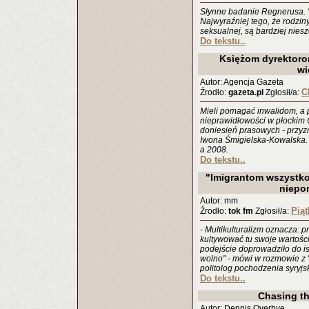
Słynne badanie Regnerusa. 
Najwyraźniej tego, że rodziny
seksualnej, są bardziej niesz
Do tekstu..
Księżom dyrektorom
wi
Autor: Agencja Gazeta
C
Źrodło:
gazeta.pl
Zgłosił/a:
Mieli pomagać inwalidom, a p
nieprawidłowości w płockim 
doniesień prasowych - przyz
Iwona Śmigielska-Kowalska.
a 2008.
Do tekstu..
"Imigrantom wszystko
niepo
Autor: mm
Pią
Źrodło:
tok fm
Zgłosił/a:
- Multikulturalizm oznacza:
kultywować tu swoje wartości 
podejście doprowadziło do is
wolno" - mówi w rozmowie z "
politolog pochodzenia syryjs
Do tekstu..
Chasing t
Autor: Dennis Overbye