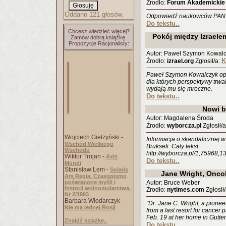
Źrodło:
Forum Akademickie
Oddano 121 głosów.
Odpowiedź naukowców PAN n
Do tekstu..
Chcesz wiedzieć więcej?
Pokój między Izraele
Zamów dobrą książkę.
Propozycje Racjonalisty:
Autor: Paweł Szymon Kowal
K
Źrodło:
izrael.org
Zgłosił/a:
Paweł Szymon Kowalczyk opi
dla których perspektywy trw
wydają mu się mroczne.
Do tekstu..
Nowi b
Autor: Magdalena Środa
Źrodło:
wyborcza.pl
Zgłosił/
Wojciech Giełżyński -
Informacja o skandalicznej
Wschód Wielkiego
Brukseli. Cały tekst:
Wschodu
http://wyborcza.pl/1,75968
Wiktor Trojan -
Axis
Do tekstu..
Mundi
Stanisław Lem -
Solaris
Jane Wright, Oncol
Ars Regia. Czasopismo
poświęcone myśli i
Autor: Bruce Weber
historii wolnomularstwa.
Źrodło:
nytimes.com
Zgłosił/
Nr 2/1993
Barbara Włodarczyk -
"Dr. Jane C. Wright, a pione
Nie ma jednej Rosji
from a last resort for cancer 
Feb. 19 at her home in Gutte
Znajdź książkę..
Do tekstu..