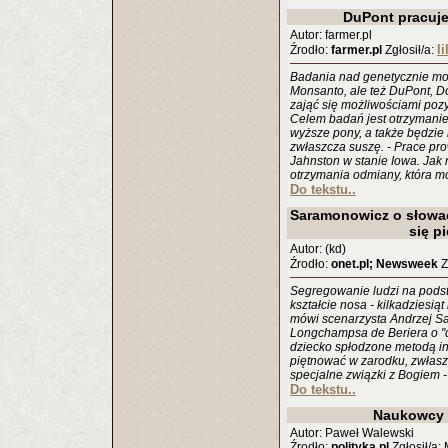
DuPont pracuj
Autor: farmer.pl
li
Źrodło:
farmer.pl
Zgłosił/a:
Badania nad genetycznie mod
Monsanto, ale też DuPont, D
zająć się możliwościami poz
Celem badań jest otrzymanie 
wyższe pony, a także będzie
zwłaszcza suszę. - Prace p
Jahnston w stanie Iowa. Jak n
otrzymania odmiany, która mo
Do tekstu..
Saramonowicz o słowac
się p
Autor: (kd)
Źrodło:
onet.pl; Newsweek
Z
Segregowanie ludzi na pods
kształcie nosa - kilkadziesiąt
mówi scenarzysta Andrzej Sa
Longchampsa de Beriera o "d
dziecko spłodzone metodą in
piętnować w zarodku, zwłasz
specjalne związki z Bogiem 
Do tekstu..
Naukowcy 
Autor: Paweł Walewski
Źrodło:
polityka.pl
Zgłosił/a: 