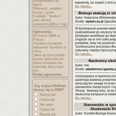
przygotowany na
katastrofą, bo ostatni z nich 
więce..
Do tekstu..
Własność, podatki i
kryzys: syste..
Biskupi atakują in vit
Football i "okolice"
Autor: Katarzyna Wiśniewska
oraz aktorst..
Źrodło:
wyborcza.pl
Zgłosił/
zakazane jabłko z raju
W Episkopacie powstał właś
Ogłoszenia
:
zaakceptowali go wszyscy hi
30 marca 1689r w
Episkopat opublikuje go dop
Polsce
znajdzie się w nim ostre pot
polityków, żeby nie popierali 
Ostatnio rozważam
"przekraczane jest prawo B
wdrożenie Symfonii w
naturalny, między mężczyzną 
chmu..
Do tekstu..
Jakie są rzeczywiste
koszty wdrożenia AI
Naukowcy obala
dobre szkolenia lub
Autor: mw
materiały dotyczące
Źrodło:
wiadomosci.gazeta.p
Arc..
Dodaj ogłoszenie..
Utrzymywane w tajemnicy kon
ujawniają badania przepro
zwracają też uwagę na brak 
Czy wojna USA/Iran
standardów medycznych i hi
skoczy się w 2026?
Teresę. Stawiają tezę, że jej
skutecznej kampanii w medi
Raczej tak
Do tekstu..
Chyba tak
Nie wiem
Stanowisko w spr
Akademicki Kl
Chyba nie
Autor: Komitet Biologii Ewolu
Raczej nie