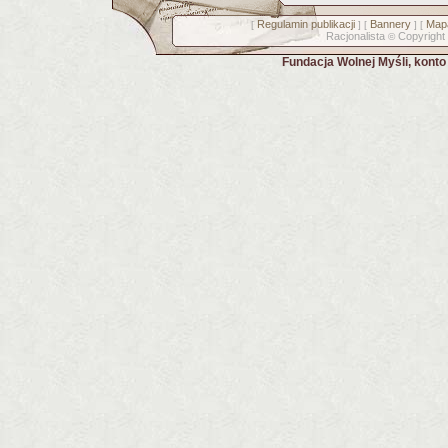
Regulamin publikacji
Bannery
Mapa
[
] [
] [
Racjonalista
Copyright
©
Fundacja Wolnej Myśli, kont