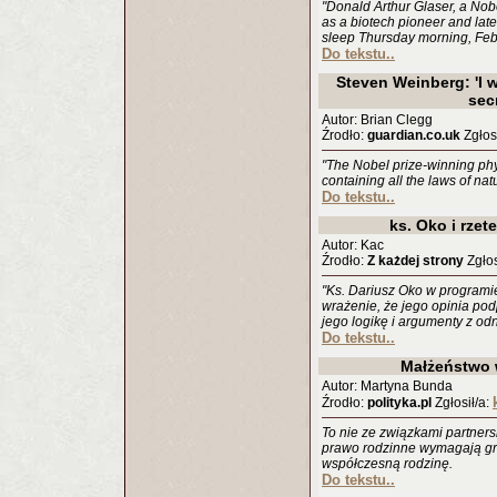
"Donald Arthur Glaser, a Nob
as a biotech pioneer and later
sleep Thursday morning, Feb.
Do tekstu..
Steven Weinberg: 'I w
sec
Autor: Brian Clegg
Źrodło:
guardian.co.uk
Zgłosi
"The Nobel prize-winning phys
containing all the laws of nat
Do tekstu..
ks. Oko i rze
Autor: Kac
Źrodło:
Z każdej strony
Zgłos
"Ks. Dariusz Oko w programi
wrażenie, że jego opinia po
jego logikę i argumenty z odn
Do tekstu..
Małżeństwo 
Autor: Martyna Bunda
Źrodło:
polityka.pl
Zgłosił/a:
To nie ze związkami partners
prawo rodzinne wymagają gr
współczesną rodzinę.
Do tekstu..