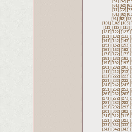
[51]
[52]
[53
[61]
[62]
[63
[71]
[72]
[73
[81]
[82]
[83
[91]
[92]
[93
[101]
[102]
[103]
[111]
[112]
[113]
[121]
[122]
[123]
[
[131]
[132]
[133]
[
[141]
[142]
[143]
[
[151]
[152]
[153]
[
[161]
[162]
[163]
[
[171]
[172]
[173]
[
[181]
[182]
[183]
[
[191]
[192]
[193]
[
[201]
[202]
[203]
[
[211]
[212]
[213]
[
[221]
[222]
[223]
[
[231]
[232]
[233]
[
[241]
[242]
[243]
[
[251]
[252]
[253]
[
[261]
[262]
[263]
[
[271]
[272]
[273]
[
[281]
[282]
[283]
[
[291]
[292]
[293]
[
[301]
[302]
[303]
[
[311]
[312]
[313]
[
[321]
[322]
[323]
[
[331]
[332]
[333]
[
[341]
[342]
[343]
[