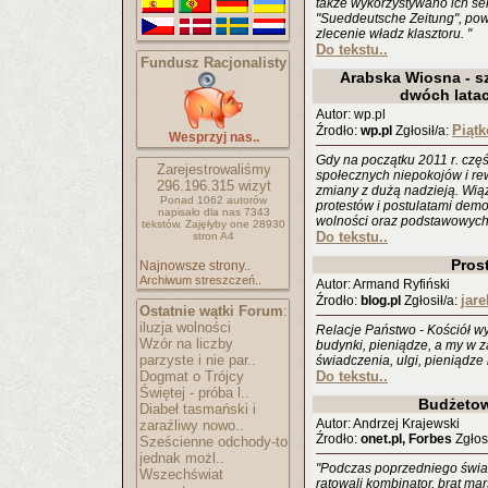
także wykorzystywano ich sek
"Sueddeutsche Zeitung", pow
zlecenie władz klasztoru. "
Do tekstu..
Fundusz Racjonalisty
Arabska Wiosna - sz
dwóch lata
Autor: wp.pl
Piąt
Źrodło:
wp.pl
Zgłosił/a:
Wesprzyj nas..
Gdy na początku 2011 r. czę
Zarejestrowaliśmy
społecznych niepokojów i rew
296.196.315
wizyt
zmiany z dużą nadzieją. Wią
Ponad 1062 autorów
protestów i postulatami demo
napisało
dla nas 7343
wolności oraz podstawowych
tekstów.
Zajęłyby one 28930
Do tekstu..
stron A4
Pros
Najnowsze strony..
Archiwum streszczeń..
Autor: Armand Ryfiński
jar
Źrodło:
blog.pl
Zgłosił/a:
Ostatnie wątki Forum
:
iluzja wolności
Relacje Państwo - Kościół wy
Wzór na liczby
budynki, pieniądze, a my w 
parzyste i nie par..
świadczenia, ulgi, pieniądze 
Dogmat o Trójcy
Do tekstu..
Świętej - próba l..
Budżetow
Diabeł tasmański i
Autor: Andrzej Krajewski
zaraźliwy nowo..
Źrodło:
onet.pl, Forbes
Zgłosi
Sześcienne odchody-to
jednak możl..
"Podczas poprzedniego świa
Wszechświat
ratowali kombinator, brat mar