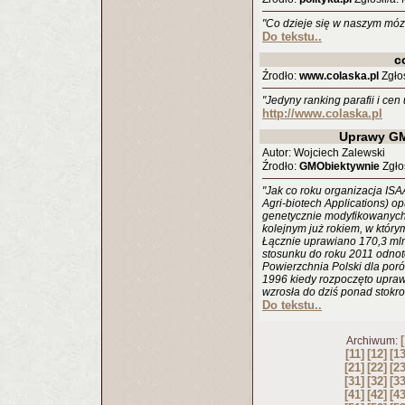
"Co dzieje się w naszym móz
Do tekstu..
c
Źrodło:
www.colaska.pl
Zgłos
"Jedyny ranking parafii i cen
http://www.colaska.pl
Uprawy GM
Autor: Wojciech Zalewski
Źrodło:
GMObiektywnie
Zgłos
"Jak co roku organizacja ISAA
Agri-biotech Applications) o
genetycznie modyfikowanych 
kolejnym już rokiem, w któr
Łącznie uprawiano 170,3 mln
stosunku do roku 2011 odnot
Powierzchnia Polski dla por
1996 kiedy rozpoczęto upra
wzrosła do dziś ponad stokrot
Do tekstu..
[
Archiwum:
[11]
[12]
[13
[21]
[22]
[23
[31]
[32]
[33
[41]
[42]
[43