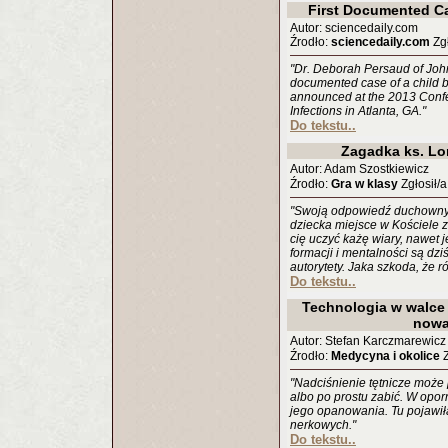
First Documented Ca
Autor: sciencedaily.com
Źrodło:
sciencedaily.com
Zgł
"Dr. Deborah Persaud of John
documented case of a child b
announced at the 2013 Confe
Infections in Atlanta, GA."
Do tekstu..
Zagadka ks. Lo
Autor: Adam Szostkiewicz
Źrodło:
Gra w klasy
Zgłosił/a
"Swoją odpowiedź duchowny k
dziecka miejsce w Kościele z
cię uczyć każę wiary, nawet je
formacji i mentalności są dz
autorytety. Jaka szkoda, że r
Do tekstu..
Technologia w walce
nowa
Autor: Stefan Karczmarewicz
Źrodło:
Medycyna i okolice
Z
"Nadciśnienie tętnicze może
albo po prostu zabić. W opo
jego opanowania. Tu pojawiła
nerkowych."
Do tekstu..