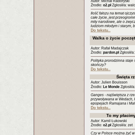
Autor: Michał Radoryski
Źrodło:
o2.pl
Zgłosił/a: wa
Ilość fałszu na temat ojczys
całe życie, jest przeogromn
mity narodowe, ale o zwycz
ludziom młodym i starym, b
Do tekstu..
Walka o życie poczęt
Autor: Rafał Madajczak
Źrodło:
pardon.pl
Zgłosił/a
Polityka prorodzinna staje 
skończy?
Do tekstu..
Święta rz
Autor: Julien Bouisson
Źrodło:
Le Monde
Zgłosił/a
Ganges - najświętsza z rze
przywoływana w Wedach, P
epopejach Ramajana i Maha
Do tekstu..
To my płacimy
Autor: Kamil Łukowski
Źrodło:
o2.pl
Zgłosił/a: zet
Czy w Polsce można żyć w d