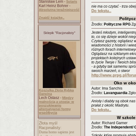
Stanisław Lem -
Solaris
Karl Heinz Bohrer -
nie ma co czytać - trza obejr
Absolutna teraźniejszość
Do tekstu..
Znajdź książkę..
Polityc
Źrodło:
Polityczne RPG
Zgł
Jesteś młodym, inteligentn
Sklepik "Racjonalisty"
to, co się dzieje wokół nieg
Czytasz gazety, oglądasz
wiadomości z historii i wi
różnych forach internetow
Oglądasz na szklanym ekran
projektach kolejnych ustaw 
to życie Twoje i Twoich blis
- a gdyby tak samemu spr
swoich marzeń, o stwor
http://www.prpg.pl/for
Oko w oko
Autor: Ima Sanchis
Koszulka Złota Rybka
Źrodło:
Lavanguardia
Zgłos
Darwina
Lech Ostasz -
Między
Anioły i diabły są obok na
realnością a utopią: w
prałat z okolic Madrytu.
poszukiwaniu
alternatywnej formy
Do tekstu..
współbycia
W szkole
Złota myśl
Autor: Richard Garner
Źrodło:
The Independent/ 
Racjonalisty:
Duma homo sapiens jest
Szkoły, które promują abs