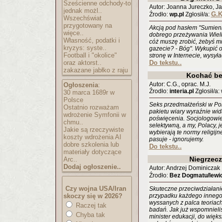
Sześcienne odchody-to
Autor: Joanna Jureczko, J
jednak możl..
G.K
Źrodło:
wp.pl
Zgłosił/a:
Wszechświat
przygotowany na
Akcją pod hasłem "Sumieni
więce..
dobrego przeżywania Wielki
Własność, podatki i
cóż muszę zrobić, żebyś m
kryzys: syste..
gazecie? - Bóg". Wykupić og
Football i "okolice"
stronę w Internecie, wysyła
oraz aktorst..
Do tekstu..
zakazane jabłko z raju
Kochać be
Autor: C.G., oprac. M.J.
Ogłoszenia
:
Źrodło:
interia.pl
Zgłosił/a:
30 marca 1689r w
Polsce
Seks przedmałżeński w Pol
Ostatnio rozważam
pakietu wiary wyraźnie wid
wdrożenie Symfonii w
poświęcenia. Socjologowie 
chmu..
selektywną, a my, Polacy, 
Jakie są rzeczywiste
wybierają te normy religijne
koszty wdrożenia AI
pasuje - ignorujemy.
dobre szkolenia lub
Do tekstu..
materiały dotyczące
Niegrzecz
Arc..
Dodaj ogłoszenie..
Autor: Andrzej Dominiczak
Źrodło:
Bez Dogmatu/lewic
Czy wojna USA/Iran
Skuteczne przeciwdziałanie
skoczy się w 2026?
przypadku każdego innego 
wyssanych z palca teoriach
Raczej tak
badań. Jak już wspomnieli
Chyba tak
minister edukacji, do więk