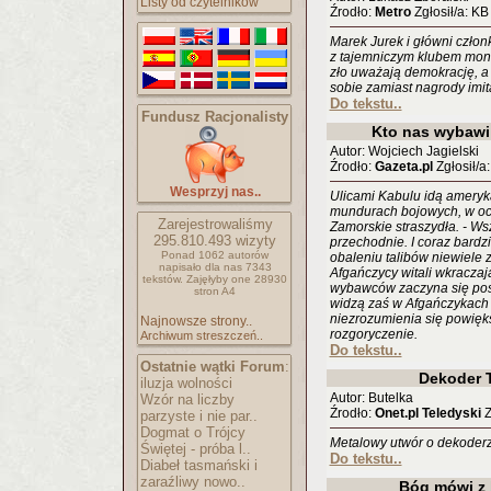
Listy od czytelników
Źrodło:
Metro
Zgłosił/a: KB
Marek Jurek i główni człon
z tajemniczym klubem mona
zło uważają demokrację, a
sobie zamiast nagrody imita
Do tekstu..
Fundusz Racjonalisty
Kto nas wybawi
Autor: Wojciech Jagielski
Źrodło:
Gazeta.pl
Zgłosił/a
Wesprzyj nas..
Ulicami Kabulu idą ameryka
mundurach bojowych, w och
Zarejestrowaliśmy
Zamorskie straszydła. - Ws
295.810.493
wizyty
przechodnie. I coraz bardz
Ponad 1062 autorów
obaleniu talibów niewiele zo
napisało
dla nas 7343
Afgańczycy witali wkracza
tekstów.
Zajęłyby one 28930
wybawców zaczyna się pos
stron A4
widzą zaś w Afgańczykach
niezrozumienia się powięk
Najnowsze strony..
rozgoryczenie.
Archiwum streszczeń..
Do tekstu..
Ostatnie wątki Forum
:
Dekoder 
iluzja wolności
Autor: Butelka
Wzór na liczby
Źrodło:
Onet.pl Teledyski
Z
parzyste i nie par..
Dogmat o Trójcy
Metalowy utwór o dekoder
Świętej - próba l..
Do tekstu..
Diabeł tasmański i
zaraźliwy nowo..
Bóg mówi z 