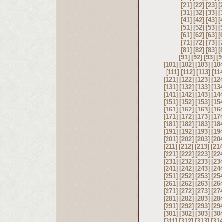
[21]
[22]
[23]
[
[31]
[32]
[33]
[
[41]
[42]
[43]
[
[51]
[52]
[53]
[
[61]
[62]
[63]
[
[71]
[72]
[73]
[
[81]
[82]
[83]
[
[91]
[92]
[93]
[9
[101]
[102]
[103]
[10
[111]
[112]
[113]
[11
[121]
[122]
[123]
[12
[131]
[132]
[133]
[13
[141]
[142]
[143]
[14
[151]
[152]
[153]
[15
[161]
[162]
[163]
[16
[171]
[172]
[173]
[17
[181]
[182]
[183]
[18
[191]
[192]
[193]
[19
[201]
[202]
[203]
[20
[211]
[212]
[213]
[21
[221]
[222]
[223]
[22
[231]
[232]
[233]
[23
[241]
[242]
[243]
[24
[251]
[252]
[253]
[25
[261]
[262]
[263]
[26
[271]
[272]
[273]
[27
[281]
[282]
[283]
[28
[291]
[292]
[293]
[29
[301]
[302]
[303]
[30
[311]
[312]
[313]
[31