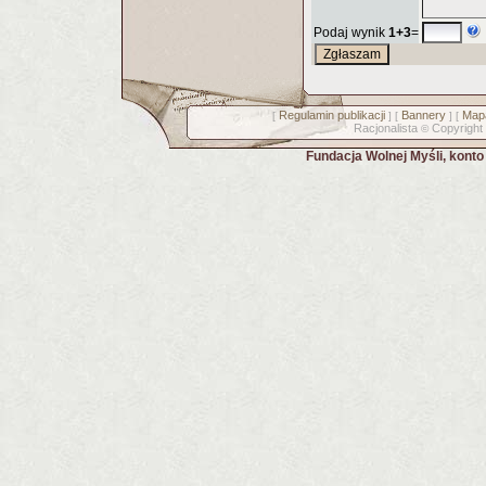
Podaj wynik
1+3
=
Regulamin publikacji
Bannery
Mapa
[
] [
] [
Racjonalista
Copyright
©
Fundacja Wolnej Myśli, kont