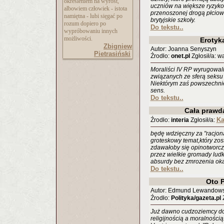
określeniem na wyrost,
uczniów na większe ryzyko 
albowiem człowiek - istota
przenoszonej drogą płciową
namiętna - lubi sięgać po
brytyjskie szkoły.
rozum dopiero po
Do tekstu..
wypróbowaniu innych
możliwości.
Erotyk
Zbigniew
Autor: Joanna Senyszyn
Pietrasiński
Źrodło:
onet.pl
Zgłosił/a: w
Moraliści IV RP wyrugowali
związanych ze sferą seksu 
Niektórym zaś powszechni
sens.
Do tekstu..
Cała prawd
K
Źrodło:
interia
Zgłosił/a:
będę wdzięczny za "racjon
groteskowy temat,który zost
zdawałoby się opinotworc
przez wielkie gromady lud
absurdy bez zmrozenia oka
Do tekstu..
Oto 
Autor: Edmund Lewandows
Źrodło:
Polityka/gazeta.pl
Z
Już dawno cudzoziemcy dos
religijnością a moralnością