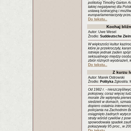
politolog Timothy Garton 
takiej negatywnej dla Polsk
ustawą lustracyjną i możli
europarlamentarzysty prze
Do tekstu..
Kochaj bliź
Autor: Uwe Wesel
Źrodło:
Suddeutsche Ziein
W większości kultur kaziro
które je przekroczyły, kar
istnieje jednak żaden spó
seksualnego między osoba
zbiór różnych wyobrażeń, k
Do tekstu..
Z kurzu 
Autor: Marek Ostrowski
Źrodło:
Polityka
Zgłosił/a:
Od 1982 r. - nieszczęśliwyc
pokojowy, coraz więcej lud
morale źle wpłynęła pierws
siedzieli w domach, szmata
dopiero ostatnia interwencj
policjanta na Zachodnim Br
osiągnięto żadnych wytycz
straty wśród cywilów z p
spowodowała spadek zaufa
pokazywały 95 proc., w 200
Do tekstu..