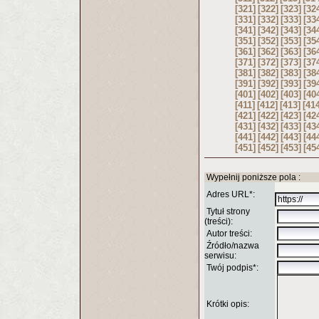
[321]
[322]
[323]
[32
[331]
[332]
[333]
[33
[341]
[342]
[343]
[34
[351]
[352]
[353]
[35
[361]
[362]
[363]
[36
[371]
[372]
[373]
[37
[381]
[382]
[383]
[38
[391]
[392]
[393]
[39
[401]
[402]
[403]
[40
[411]
[412]
[413]
[41
[421]
[422]
[423]
[42
[431]
[432]
[433]
[43
[441]
[442]
[443]
[44
[451]
[452]
[453]
[45
Wypełnij poniższe pola :
Adres URL*:
Tytuł strony
(treści):
Autor treści:
Źródło/nazwa
serwisu:
Twój podpis*:
Krótki opis: