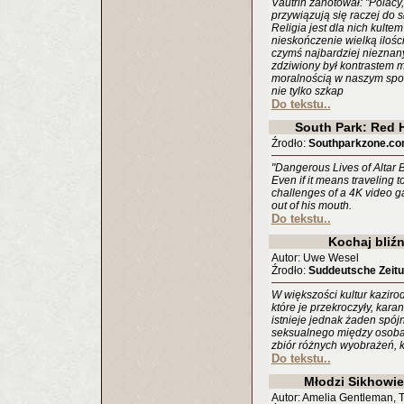
Vautrin zanotował: "Polacy
przywiązują się raczej do 
Religia jest dla nich kulte
nieskończenie wielką ilośc
czymś najbardziej nieznan
zdziwiony był kontrastem 
moralnością w naszym społ
nie tylko szkap
Do tekstu..
South Park: Red 
Źrodło:
Southparkzone.c
"Dangerous Lives of Altar 
Even if it means traveling t
challenges of a 4K video g
out of his mouth.
Do tekstu..
Kochaj bliź
Autor: Uwe Wesel
Źrodło:
Suddeutsche Zeit
W większości kultur kaziro
które je przekroczyły, kar
istnieje jednak żaden spó
seksualnego między osoba
zbiór różnych wyobrażeń, k
Do tekstu..
Młodzi Sikhowie
Autor: Amelia Gentleman, 