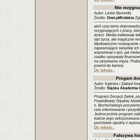
Nie rezygnu
Autor: Leslie Bennetts
Źrodło:
Onet.pl/Kobieta
Zgł
akiś czas temu doprowadzał
rezygnujących z pracy, że
dzieci. Media traktowały ta
styl życia, ale magiczne r
błyskawiczne rozwiązanie u
zapewniające sielankę ich
wspominał o tym, jak nieb
rzadko opisywały finanso
na utrzymaniu męża. Podob
powrót do kariery.
Do tekstu..
Progam don
Autor: Katedra i Zakład An
Źrodło:
Śląska Akademia
Program Donacji Zwłok, pr
Prawidłowej Śląskiej Akad
o. Bocheńskiego jest pier
celu informowanie i pozys
Jednocześnie program zabe
trakcie jego sekcjonowana 
pochówek zgodny z wyznan
Do tekstu..
Fałszywa his