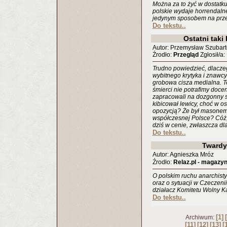
Można za to żyć w dostatku 
polskie wydaje horrendalne
jedynym sposobem na przeży
Do tekstu..
Ostatni taki
Autor: Przemysław Szubart
Źrodło:
Przegląd
Zgłosił/a:
Trudno powiedzieć, dlacze
wybitnego krytyka i znawcy 
grobowa cisza medialna. To
śmierci nie potrafimy doce
zapracowali na dozgonny s
kibicował lewicy, choć w o
opozycją? Że był masonem?
współczesnej Polsce? Cóż,
dziś w cenie, zwłaszcza dla 
Do tekstu..
Twardy
Autor: Agnieszka Mróz
Źrodło:
Relaz.pl - magazy
O polskim ruchu anarchist
oraz o sytuacji w Czeczeni
działacz Komitetu Wolny Ka
Do tekstu..
[1]
Archiwum:
[11]
[12]
[13]
[