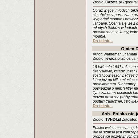
Źrodło:
Gazeta.pl
Zgłosił/a
Coraz więcej młodych Sikhó
się obciąć zapuszczane prz
wyglądać modnie i nowocze
Talibami. Ocenia się, że z
młodych Sikhów w Indiach. 
prowadzone są kursy, które
modnie.
Do tekstu..
Ojciec 
Autor: Waldemar Chamala
Źrodło:
lewica.pl
Zgłosił/a:
18 kwietnia 1947 roku, n
Bratysławie, ksiądz Jozef T
został powieszony. Przez 6 
które już po kilku miesiąca
protektoratem. Ribbentrop
powiedział o nim: "Hitler mi
Tymczasem w ostatnich lat
można dostrzec próby rehabi
postaci tragicznej, człowi
Do tekstu..
Ash: Polska nie je
Źrodło:
TVN24.pl
Zgłosił/a:
Polska wciąż ma szansę do
Ale ta szansa jest zaprze
propozycji pozytywnych dla 