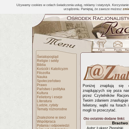
Używamy cookies w celach świadczenia usług, reklamy i statystyk. Korzystani
urządzeniu. Pamiętaj, że zawsze możesz
zmie
Światopogląd
Religie i sekty
Biblia
Kościół i Katolicyzm
Filozofia
Nauka
Społeczeństwo
Prawo
Poniżej znajdują się 
Państwo i polityka
znajdujących się poza na
Kultura
przez Czytelników Racjona
Felietony i eseje
Twoim zdaniem znasługuje 
Literatura
Ludzie, cytaty
felietony, wątki na forach 
Tematy różnorodne
mogli to przeczytać.
Znalezione w sieci
Oto ostatnio dodane linki:
Współpraca
Bractwo
Pytania i odpowiedzi
Autor: Łukasz Zboralski