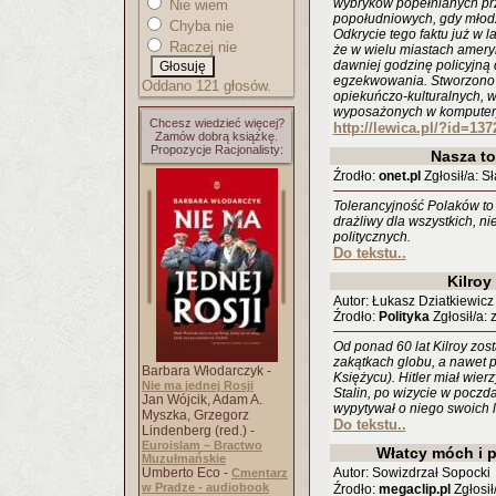
wybryków popełnianych prz
Nie wiem
popołudniowych, gdy młodz
Chyba nie
Odkrycie tego faktu już w 
Raczej nie
że w wielu miastach amer
dawniej godzinę policyjną 
egzekwowania. Stworzono z
Oddano 121 głosów.
opiekuńczo-kulturalnych, w
wyposażonych w komputery,
Chcesz wiedzieć więcej?
http://lewica.pl/?id=137
Zamów dobrą książkę.
Propozycje Racjonalisty:
Nasza to
Źrodło:
onet.pl
Zgłosił/a: Sł
Tolerancyjność Polaków to
drażliwy dla wszystkich, n
politycznych.
Do tekstu..
Kilroy
Autor: Łukasz Dziatkiewicz
Źrodło:
Polityka
Zgłosił/a: 
Od ponad 60 lat Kilroy zos
zakątkach globu, a nawet p
Barbara Włodarczyk -
Księżycu). Hitler miał wier
Nie ma jednej Rosji
Stalin, po wizycie w pocz
Jan Wójcik, Adam A.
wypytywał o niego swoich l
Myszka, Grzegorz
Do tekstu..
Lindenberg (red.) -
Euroislam – Bractwo
Włatcy móch i 
Muzułmańskie
Umberto Eco -
Autor: Sowizdrzał Sopocki
Cmentarz
w Pradze - audiobook
Źrodło:
megaclip.pl
Zgłosił