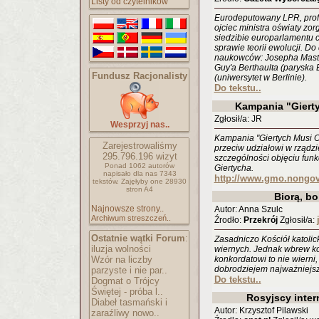
Listy od czytelników
Eurodeputowany LPR, profe
ojciec ministra oświaty zo
siedzibie europarlamentu c
sprawie teorii ewolucji. Do
naukowców: Josepha Mastrop
Guy'a Berthaulta (paryska 
Fundusz Racjonalisty
(uniwersytet w Berlinie).
Do tekstu..
Kampania "Giert
Zgłosił/a: JR
Wesprzyj nas..
Kampania "Giertych Musi O
Zarejestrowaliśmy
przeciw udziałowi w rządzi
295.796.196
wizyt
szczególności objęciu funk
Ponad 1062 autorów
Giertycha.
napisało
dla nas 7343
http://www.gmo.nongov
tekstów.
Zajęłyby one 28930
stron A4
Biorą, bo
Najnowsze strony..
Autor: Anna Szulc
Archiwum streszczeń..
Źrodło:
Przekrój
Zgłosił/a:
Ostatnie wątki Forum
:
Zasadniczo Kościół katolic
iluzja wolności
wiernych. Jednak wbrew ko
Wzór na liczby
konkordatowi to nie wierni
dobrodziejem najważniejszej
parzyste i nie par..
Do tekstu..
Dogmat o Trójcy
Świętej - próba l..
Rosyjscy inter
Diabeł tasmański i
Autor: Krzysztof Pilawski
zaraźliwy nowo..