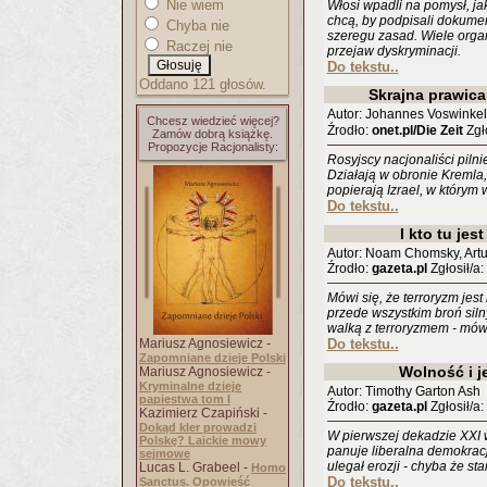
Nie wiem
Włosi wpadli na pomysł, j
chcą, by podpisali dokume
Chyba nie
szeregu zasad. Wiele organ
Raczej nie
przejaw dyskryminacji.
Do tekstu..
Oddano 121 głosów.
Skrajna prawica
Autor: Johannes Voswinkel
Chcesz wiedzieć więcej?
Źrodło:
onet.pl/Die Zeit
Zgło
Zamów dobrą książkę.
Propozycje Racjonalisty:
Rosyjscy nacjonaliści pilni
Działają w obronie Kreml
popierają Izrael, w którym 
Do tekstu..
I kto tu jes
Autor: Noam Chomsky, Art
Źrodło:
gazeta.pl
Zgłosił/a
Mówi się, że terroryzm jest
przede wszystkim broń sil
walką z terroryzmem - mów
Mariusz Agnosiewicz -
Do tekstu..
Zapomniane dzieje Polski
Wolność i j
Mariusz Agnosiewicz -
Kryminalne dzieje
Autor: Timothy Garton Ash
papiestwa tom I
Źrodło:
gazeta.pl
Zgłosił/a
Kazimierz Czapiński -
Dokąd kler prowadzi
W pierwszej dekadzie XXI 
Polskę? Laickie mowy
panuje liberalna demokracj
sejmowe
ulegał erozji - chyba że st
Lucas L. Grabeel -
Homo
Do tekstu..
Sanctus. Opowieść