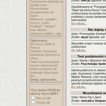
Źrodło:
onet.pl
Zgłosił/a: w
Sześcienne odchody-to
jednak możl..
Opublikowany w "Przeglądzi
Wszechświat
"Skąd się biorą Ruscy" zost
przygotowany na
umieszczony na portalu ino
więce..
publikacji z prasy świato
Własność, podatki i
internautów.
kryzys: syste..
Do tekstu..
Football i "okolice"
Nie dajmy 
oraz aktorst..
zakazane jabłko z raju
Autor: Przemysław Szubart
Źrodło:
wp.pl
Zgłosił/a: zet
Ogłoszenia
:
Wszystkie znaki i omamy dz
30 marca 1689r w
uśmiechem.
Polsce
Do tekstu..
Ostatnio rozważam
wdrożenie Symfonii w
Test podatności n
chmu..
Autor: Marek i Wojciech W
Jakie są rzeczywiste
Źrodło:
Psychologia Spol
koszty wdrożenia AI
dobre szkolenia lub
Opinia publiczna to zdanie 
materiały dotyczące
pyta. Szanowny Czytelniku
Arc..
Wpływ Telewizji, czyli narz
Dodaj ogłoszenie..
pewnym przymrużeniem oka)
sposób telewizja wpływa na
Do tekstu..
Czy wojna USA/Iran
Muzułmanie w
skoczy się w 2026?
Autor: María Paz López
Raczej tak
Źrodło:
onet.pl/La Vanguar
Chyba tak