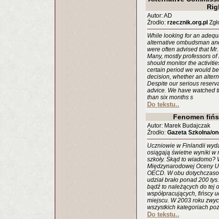
Rig
Autor: AD
Źrodło:
rzecznik.org.pl
Zgło
While looking for an adequa
alternative ombudsman and 
were often advised that Mr
Many, mostly professors of 
should monitor the activitie
certain period we would be 
decision, whether an altern
Despite our serious reserva
advice. We have watched 
than six months s
Do tekstu..
Fenomen fińs
Autor: Marek Budajczak
Źrodło:
Gazeta Szkolna/one
Uczniowie w Finlandii wydaj
osiągają świetne wyniki w 
szkoły. Skąd to wiadomo? W
Międzynarodowej Oceny Uc
OECD. W obu dotychczasow
udział brało ponad 200 tys
bądź to należących do tej o
współpracujących, fińscy 
miejscu. W 2003 roku zwyc
wszystkich kategoriach poz
Do tekstu..