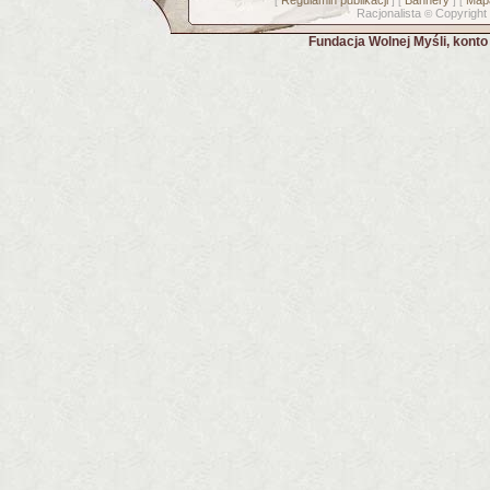
Regulamin publikacji
Bannery
Mapa
[
] [
] [
Racjonalista
Copyright
©
Fundacja Wolnej Myśli, kont