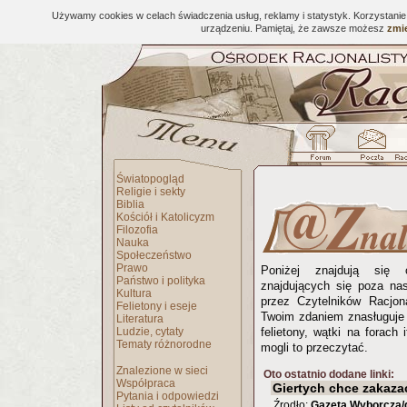
Używamy cookies w celach świadczenia usług, reklamy i statystyk. Korzystani
urządzeniu. Pamiętaj, że zawsze możesz
zmie
Światopogląd
Religie i sekty
Biblia
Kościół i Katolicyzm
Filozofia
Nauka
Społeczeństwo
Prawo
Poniżej znajdują się 
Państwo i polityka
znajdujących się poza na
Kultura
przez Czytelników Racjona
Felietony i eseje
Twoim zdaniem znasługuje 
Literatura
Ludzie, cytaty
felietony, wątki na forach 
Tematy różnorodne
mogli to przeczytać.
Znalezione w sieci
Oto ostatnio dodane linki:
Współpraca
Giertych chce zakaza
Pytania i odpowiedzi
Źrodło:
Gazeta Wyborcza/g