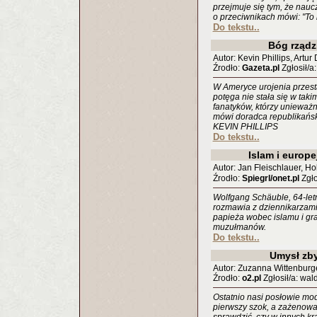
przejmuje się tym, że nauc
o przeciwnikach mówi: "To 
Do tekstu..
Bóg rządz
Autor: Kevin Phillips, Artu
Źrodło:
Gazeta.pl
Zgłosił/a:
W Ameryce urojenia przes
potęga nie stała się w taki
fanatyków, którzy unieważn
mówi doradca republikańs
KEVIN PHILLIPS
Do tekstu..
Islam i europe
Autor: Jan Fleischlauer, Ho
Źrodło:
Spiegrl/onet.pl
Zgło
Wolfgang Schäuble, 64-let
rozmawia z dziennikarzami
papieża wobec islamu i gra
muzułmanów.
Do tekstu..
Umysł zby
Autor: Zuzanna Wittenburg
Źrodło:
o2.pl
Zgłosił/a: wa
Ostatnio nasi posłowie modl
pierwszy szok, a zażenowa