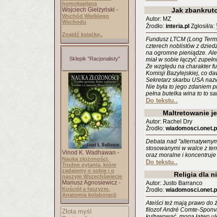
homokapłana
Wojciech Giełżyński -
Jak zbankruto
Wschód Wielkiego
Autor: MZ
Wschodu
Źrodło:
interia.pl
Zgłosił/a:
Znajdź książkę..
Fundusz LTCM (Long Term 
czterech noblistów z dzied
na ogromne pieniądze. Ale
Sklepik "Racjonalisty"
miał w sobie łączyć zupełn
Ze względu na charakter f
Komisji Bazylejskiej, co d
Sekretarz skarbu USA nazw
Nie była to jego zdaniem 
pełna butelka wina to to sa
Do tekstu..
Maltretowanie j
Autor: Rachel Dry
Źrodło:
wiadomosci.onet.p
Debata nad "alternatywnym
stosowanymi w walce z ter
Vinod K. Wadhawan -
oraz moralne i koncentruje
Nauka złożoności.
Do tekstu..
Trudne pytania, które
zadajemy o sobie i o
Religia dla 
naszym Wszechświecie
Mariusz Agnosiewicz -
Autor: Justo Barranco
Kościół a faszyzm.
Źrodło:
wiadomosci.onet.p
Anatomia kolaboracji
Ateiści też mają prawo do 
filozof André Comte-Sponvil
Złota myśl
kultywować, mogą łatwo u