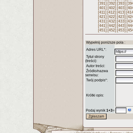
[391]
[392]
[393]
[39
[401]
[402]
[403]
[40
[411]
[412]
[413]
[41
[421]
[422]
[423]
[42
[431]
[432]
[433]
[43
[441]
[442]
[443]
[44
[451]
[452]
[453]
[45
Wypełnij poniższe pola :
Adres URL*:
Tytuł strony
(treści):
Autor treści:
Źródło/nazwa
serwisu:
Twój podpis*:
Krótki opis:
Podaj wynik
1+3
=