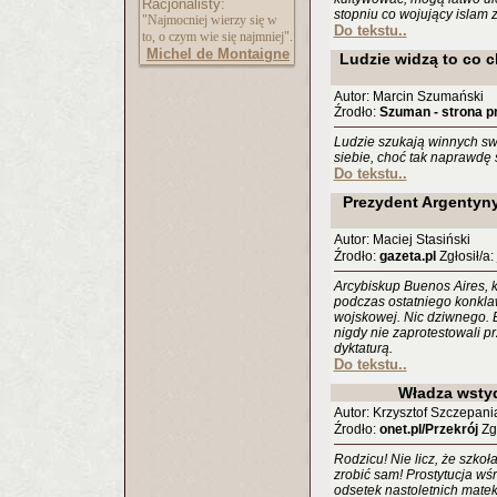
Racjonalisty:
stopniu co wojujący islam 
"Najmocniej wierzy się w
Do tekstu..
to, o czym wie się najmniej".
Michel de Montaigne
Ludzie widzą to co c
Autor: Marcin Szumański
Źrodło:
Szuman - strona p
Ludzie szukają winnych s
siebie, choć tak naprawdę 
Do tekstu..
Prezydent Argentyny
Autor: Maciej Stasiński
Źrodło:
gazeta.pl
Zgłosił/a:
Arcybiskup Buenos Aires, k
podczas ostatniego konklaw
wojskowej. Nic dziwnego. Bi
nigdy nie zaprotestowali pr
dyktaturą.
Do tekstu..
Władza wstyd
Autor: Krzysztof Szczepani
Źrodło:
onet.pl/Przekrój
Zgł
Rodzicu! Nie licz, że szkoł
zrobić sam! Prostytucja wśr
odsetek nastoletnich matek 