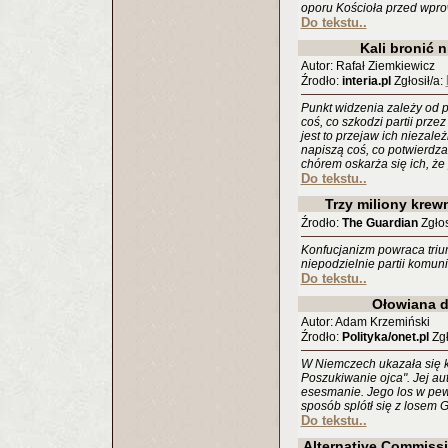
oporu Kościoła przed wpro
Do tekstu..
Kali bronić 
Autor: Rafał Ziemkiewicz
Źrodło:
interia.pl
Zgłosił/a:
Punkt widzenia zależy od p
coś, co szkodzi partii prze
jest to przejaw ich niezależ
napiszą coś, co potwierdza 
chórem oskarża się ich, że 
Do tekstu..
Trzy miliony kre
Źrodło:
The Guardian
Zgłos
Konfucjanizm powraca triu
niepodzielnie partii komuni
Do tekstu..
Ołowiana 
Autor: Adam Krzemiński
Źrodło:
Polityka/onet.pl
Zgł
W Niemczech ukazała się k
Poszukiwanie ojca". Jej au
esesmanie. Jego los w pe
sposób splótł się z losem 
Do tekstu..
Alternative Commissi