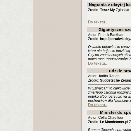
Nagrania z ukrytej k
Źrodło:
Teraz My
Zgłosił/a
Do tekstu..
Gigantyczne szc
Autor: Patrick Barkham
Źrodło:
http://portalwiedzy
Ostatnio pojawia się coraz
które nie boją się ludzi i s
Czy na zaśmieconych ulicac
nowa rasa "nadszczurów"?
Do tekstu..
Ludzkie pro
Autor: Judith Raupp
Źrodło:
Suddetsche Zeiung
W Szwajcarii to całkowicie
zmarłego członka rodziny 
potoku albo rozrzucić na w
pochówków dla Niemców za
Do tekstu..
Minister do sp
Autor: Cella Chauffour
Źrodło:
Le Monde/onet.pl
Z
Roman Giertych, sprawując