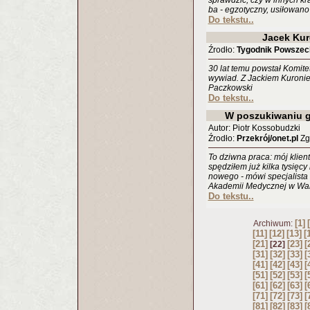
sprawdzić, czy w innych kr
ba - egzotyczny, usiłowan
Do tekstu..
Jacek Ku
Źrodło:
Tygodnik Powszec
30 lat temu powstał Komit
wywiad. Z Jackiem Kuronie
Paczkowski
Do tekstu..
W poszukiwaniu 
Autor: Piotr Kossobudzki
Źrodło:
Przekrój/onet.pl
Zgł
To dziwna praca: mój klien
spędziłem już kilka tysięcy
nowego - mówi specjalista
Akademii Medycznej w Wa
Do tekstu..
[1]
Archiwum:
[11]
[12]
[13]
[
[21]
[23]
[
[22]
[31]
[32]
[33]
[
[41]
[42]
[43]
[
[51]
[52]
[53]
[
[61]
[62]
[63]
[
[71]
[72]
[73]
[
[81]
[82]
[83]
[