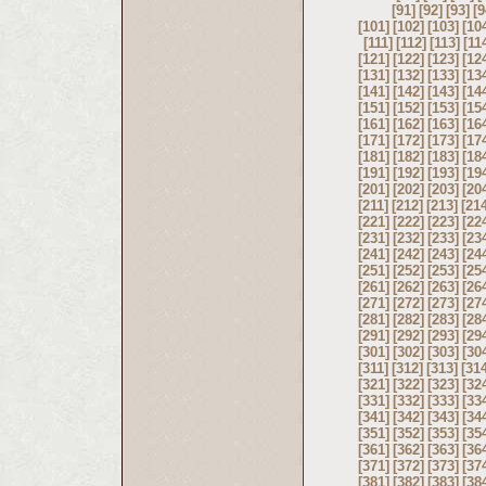
[91]
[92]
[93]
[9
[101]
[102]
[103]
[10
[111]
[112]
[113]
[11
[121]
[122]
[123]
[12
[131]
[132]
[133]
[13
[141]
[142]
[143]
[14
[151]
[152]
[153]
[15
[161]
[162]
[163]
[16
[171]
[172]
[173]
[17
[181]
[182]
[183]
[18
[191]
[192]
[193]
[19
[201]
[202]
[203]
[20
[211]
[212]
[213]
[21
[221]
[222]
[223]
[22
[231]
[232]
[233]
[23
[241]
[242]
[243]
[24
[251]
[252]
[253]
[25
[261]
[262]
[263]
[26
[271]
[272]
[273]
[27
[281]
[282]
[283]
[28
[291]
[292]
[293]
[29
[301]
[302]
[303]
[30
[311]
[312]
[313]
[31
[321]
[322]
[323]
[32
[331]
[332]
[333]
[33
[341]
[342]
[343]
[34
[351]
[352]
[353]
[35
[361]
[362]
[363]
[36
[371]
[372]
[373]
[37
[381]
[382]
[383]
[38