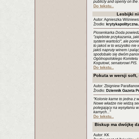
publicly and openly on the 
Do tekstu..
Lesbijki n
Autor: Agnieszka Wiśniews
Źrodło:
krytykapolityczna.
Piosenkarka Doda powiedzia
"zajebiste przykazania, jak
system wartości", ale poni
to jakoś w to wszystko nie w
jakiś napruty winem i palący
spodobało się dwóm panom
Ogólnopolskiego Komitetu 
Kogutowi, senatorowi PIS.
Do tekstu..
Pokuta w wersji soft,
Autor: Zbigniew Parafianow
Źrodło:
Dziennik Gazeta 
"Kolonie karne to jedna z 
Nowe władze nie widzą sen
polegający na wysyłaniu 
karnych..."
Do tekstu..
Biskup ma dwójkę dz
Autor: KK