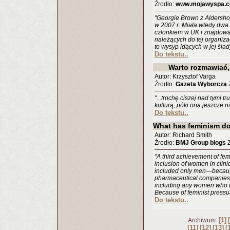
Źrodło:
www.mojawyspa.c
"Georgie Brown z Aldersho
w 2007 r. Miała wtedy dwa 
członkiem w UK i znajdowa
należących do tej organizacj
to wysyp idących w jej śla
Do tekstu..
Warto rozmawiać,
Autor: Krzysztof Varga
Źrodło:
Gazeta Wyborcza
Z
"...trochę ciszej nad tymi 
kulturą, póki ona jeszcze ni
Do tekstu..
What has feminism do
Autor: Richard Smith
Źrodło:
BMJ Group blogs
Z
"A third achievement of fe
inclusion of women in clinica
included only men—because t
pharmaceutical companies, w
including any women who 
Because of feminist pressu
Do tekstu..
[1]
Archiwum:
[11]
[12]
[13]
[