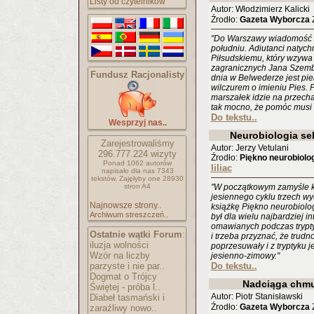
Listy od czytelników
Autor: Włodzimierz Kalicki
Źrodło:
Gazeta Wyborcza
Z
"Do Warszawy wiadomość o
południu. Adiutanci natych
Piłsudskiemu, który wzywa
zagranicznych Jana Szemb
Fundusz Racjonalisty
dnia w Belwederze jest pi
wilczurem o imieniu Pies.
marszałek idzie na przech
tak mocno, że pomóc musi a
Do tekstu..
Wesprzyj nas..
Neurobiologia se
Zarejestrowaliśmy
Autor: Jerzy Vetulani
296.777.224
wizyty
Źrodło:
Piękno neurobiolog
Ponad 1062 autorów
liliac
napisało
dla nas 7343
tekstów.
Zajęłyby one 28930
stron A4
"W początkowym zamyśle ki
jesiennego cyklu trzech w
Najnowsze strony..
książkę Piękno neurobiolog
Archiwum streszczeń..
był dla wielu najbardziej i
omawianych podczas trypty
Ostatnie wątki Forum
:
i trzeba przyznać, że trudn
iluzja wolności
poprzesuwały i z tryptyku j
Wzór na liczby
jesienno-zimowy."
parzyste i nie par..
Do tekstu..
Dogmat o Trójcy
Nadciąga chmur
Świętej - próba l..
Autor: Piotr Stanisławski
Diabeł tasmański i
Źrodło:
Gazeta Wyborcza
Z
zaraźliwy nowo..