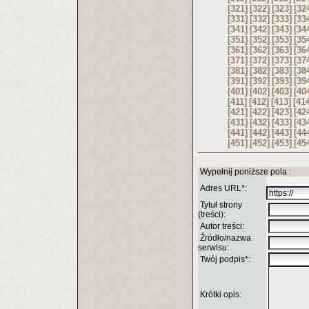
[321]
[322]
[323]
[32
[331]
[332]
[333]
[33
[341]
[342]
[343]
[34
[351]
[352]
[353]
[35
[361]
[362]
[363]
[36
[371]
[372]
[373]
[37
[381]
[382]
[383]
[38
[391]
[392]
[393]
[39
[401]
[402]
[403]
[40
[411]
[412]
[413]
[41
[421]
[422]
[423]
[42
[431]
[432]
[433]
[43
[441]
[442]
[443]
[44
[451]
[452]
[453]
[45
Wypełnij poniższe pola :
Adres URL*:
Tytuł strony
(treści):
Autor treści:
Źródło/nazwa
serwisu:
Twój podpis*:
Krótki opis: