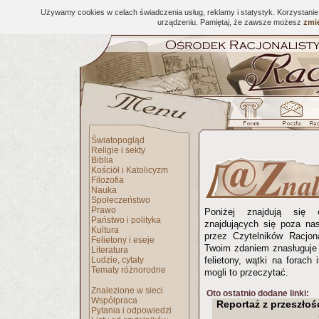
Używamy cookies w celach świadczenia usług, reklamy i statystyk. Korzystani
urządzeniu. Pamiętaj, że zawsze możesz
zmie
Światopogląd
Religie i sekty
Biblia
Kościół i Katolicyzm
Filozofia
Nauka
Społeczeństwo
Prawo
Poniżej znajdują się 
Państwo i polityka
znajdujących się poza na
Kultura
przez Czytelników Racjona
Felietony i eseje
Twoim zdaniem znasługuje 
Literatura
Ludzie, cytaty
felietony, wątki na forach 
Tematy różnorodne
mogli to przeczytać.
Znalezione w sieci
Oto ostatnio dodane linki:
Współpraca
Reportaż z przeszłośc
Pytania i odpowiedzi