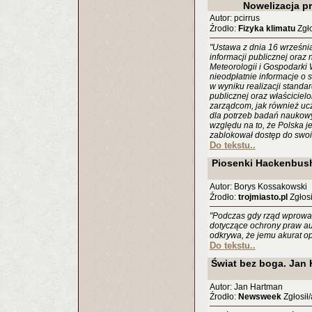
Nowelizacja 
Autor: pcirrus
Źrodło:
Fizyka klimatu
Zgło
"Ustawa z dnia 16 wrześni
informacji publicznej oraz 
Meteorologii i Gospodarki
nieodpłatnie informacje o s
w wyniku realizacji stand
publicznej oraz właściciel
zarządcom, jak również u
dla potrzeb badań naukowy
względu na to, że Polska j
zablokował dostęp do swoi
Do tekstu..
Piosenki Hackenbus
Autor: Borys Kossakowski
Źrodło:
trojmiasto.pl
Zgłosi
"Podczas gdy rząd wprowa
dotyczące ochrony praw au
odkrywa, że jemu akurat op
Do tekstu..
Świat bez boga. Jan
Autor: Jan Hartman
Źrodło:
Newsweek
Zgłosił