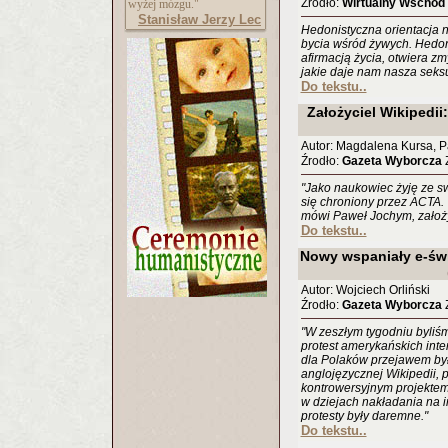
Źrodło:
Wirtualny Wschód
wyżej mózgu."
Stanisław Jerzy Lec
Hedonistyczna orientacja n
bycia wśród żywych. Hedo
afirmacją życia, otwiera z
jakie daje nam nasza seks
Do tekstu..
Założyciel Wikipedii
Autor: Magdalena Kursa, 
Źrodło:
Gazeta Wyborcza
Z
"Jako naukowiec żyję ze swo
się chroniony przez ACTA. 
mówi Paweł Jochym, założyc
Do tekstu..
Nowy wspaniały e-świat
Autor: Wojciech Orliński
Źrodło:
Gazeta Wyborcza
Z
"W zeszłym tygodniu byliś
protest amerykańskich inte
dla Polaków przejawem był
anglojęzycznej Wikipedii, 
kontrowersyjnym projektem 
w dziejach nakładania na i
protesty były daremne."
Do tekstu..