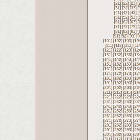
[21]
[22]
[23]
[
[31]
[32]
[33]
[
[41]
[42]
[43]
[
[51]
[52]
[53]
[
[61]
[62]
[63]
[
[71]
[72]
[73]
[
[81]
[82]
[83]
[
[91]
[92]
[93]
[9
[101]
[102]
[103]
[10
[111]
[112]
[113]
[11
[121]
[122]
[123]
[12
[131]
[132]
[133]
[13
[141]
[142]
[143]
[14
[151]
[152]
[153]
[15
[161]
[162]
[163]
[16
[171]
[172]
[173]
[17
[181]
[182]
[183]
[18
[191]
[192]
[193]
[19
[201]
[202]
[203]
[20
[211]
[212]
[213]
[21
[221]
[222]
[223]
[22
[231]
[232]
[233]
[23
[241]
[242]
[243]
[24
[251]
[252]
[253]
[25
[261]
[262]
[263]
[26
[271]
[272]
[273]
[27
[281]
[282]
[283]
[28
[291]
[292]
[293]
[29
[301]
[302]
[303]
[30
[311]
[312]
[313]
[31