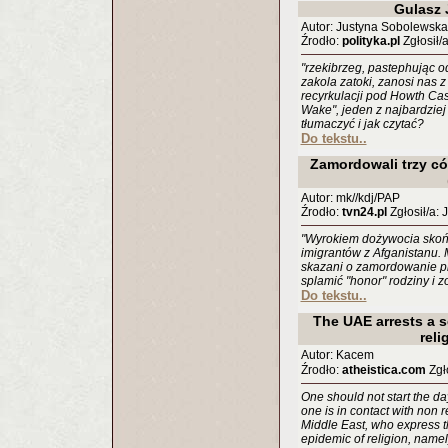
Gulasz 
Autor: Justyna Sobolewska
Źrodło:
polityka.pl
Zgłosił/a
"rzekibrzeg, pastephując 
zakola zatoki, zanosi nas
recyrkulacji pod Howth Cast
Wake", jeden z najbardziej
tłumaczyć i jak czytać?
Do tekstu..
Zamordowali trzy có
Autor: mk//kdj/PAP
Źrodło:
tvn24.pl
Zgłosił/a: 
"Wyrokiem dożywocia skończ
imigrantów z Afganistanu. 
skazani o zamordowanie pie
splamić "honor" rodziny i zo
Do tekstu..
The UAE arrests a se
reli
Autor: Kacem
Źrodło:
atheistica.com
Zgło
One should not start the day
one is in contact with non r
Middle East, who express t
epidemic of religion, namely