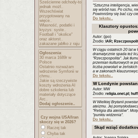
Sześcienne odchody-to
"Sztuczna inteligencja, wie
jednak możl..
się wśród nas. Po cichu, n
Wszechświat
Powinniśmy się bać czy ci
przygotowany na
Do tekstu..
więce..
Własność, podatki i
Klasztory opustos
kryzys: syste..
pow
Football i "okolice"
Autor: (jpo)
oraz aktorst..
Źrodło:
IAR; Rzeczpospolit
zakazane jabłko z raju
W ciągu ostatnich 20 lat w
Ogłoszenia
:
dramatycznie spada też li
30 marca 1689r w
"Rzeczpospolita". Jak tłum
Polsce
przemian kulturowych w po
Ostatnio rozważam
liczba powołań w żeńskic
wdrożenie Symfonii w
a w zakonach klauzurowyc
Do tekstu..
chmu..
Jakie są rzeczywiste
W Londynie powstani
koszty wdrożenia AI
Autor: MW
dobre szkolenia lub
Źrodło:
religia.onet.pl; hu
materiały dotyczące
Arc..
W Wielkiej Brytanii powsta
Dodaj ogłoszenie..
ateizmu. Jej pomysłodawcą j
"Religia dla ateistów". Mo
"punktu widzenia".
Czy wojna USA/Iran
Do tekstu..
skoczy się w 2026?
Skąd wziąć dodatkow
Raczej tak
Chyba tak
Autor: Joanna Solska