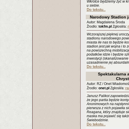
Wkrótce będziemy żyć w kra
u siebie.
Do tekstu..
Narodowy Stadion 
Autor: Magdalena Środa
Źrodło:
tokfm.pl
Zgłosił/a:
Wczorajszej pięknej uroczy
stadionu narodowego powin
miasta ile nas to będzie 
stadion jest jak wojna i t
na powszechną mobilizacj
podatków idzie i będzie szł
inwestycji (skanalizowanie 
uzasadnienie jej absurdalno
Do tekstu..
Spektakularna a
Chrys
Autor: RZ / Onet Wiadomoś
r
Źrodło:
onet.pl
Zgłosił/a:
Janusz Palikot zapowiedzi
że jego partia będzie kon
Anonimowych na najsłynni
pierwsza z nich pojawiła 
Reagana, który znajduje s
maska ma pojawić się takż
Świebodzinie.
Do tekstu..