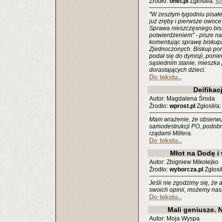
sl
Źrodło:
onet.pl
Zgłosił/a:
"W zeszłym tygodniu pisałem
już zręby i pierwsze owoce 
Sprawa nieszczęsnego bisk
potwierdzeniem" - pisze na
komentując sprawę biskup
Zjednoczonych. Biskup pom
podał się do dymisji, ponie
sąsiednim stanie, mieszka
dorastających dzieci.
Do tekstu..
Deifikac
Autor: Magdalena Środa
Źrodło:
wprost.pl
Zgłosił/a
Mam wrażenie, że obserwu
samodestrukcji PO, podobny
rządami Millera.
Do tekstu..
Młot na Dodę i
Autor: Zbigniew Mikołejko
Źrodło:
wyborcza.pl
Zgłosił
Jeśli nie zgodzimy się, że
swoich opinii, możemy nas
Do tekstu..
Mali geniusze. 
Autor: Moja Wyspa