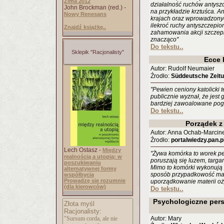
Zima 2012
działalność ruchów antys
John Brockman (red.) -
na przykładzie krztuśca. A
Nowy Renesans
krajach oraz wprowadzonyc
ilekroć ruchy antyszczepi
Znajdź książkę..
zahamowania akcji szczepi
znacząco"
Do tekstu..
Sklepik "Racjonalisty"
Ecce
Autor: Rudolf Neumaier
Źrodło:
Süddeutsche Zeitun
"Pewien ceniony katolicki 
publicznie wyznał, że jest
bardziej zawoalowane pogr
Do tekstu..
Porządek z
Autor: Anna Ochab-Marcin
Źrodło:
portalwiedzy.pan.p
Lech Ostasz -
Między
"Żywa komórka to worek pe
realnością a utopią: w
poruszają się luzem, targ
poszukiwaniu
Mimo to komórki wykonują p
alternatywnej formy
sposób przypadkowość mart
współbycia
Prowadzę się rozumnie
uporządkowanie materii oż
(dla kierowców)
Do tekstu..
Psychologiczne pers
Złota myśl
Racjonalisty:
"Sursum corda, ale nie
Autor: Mary