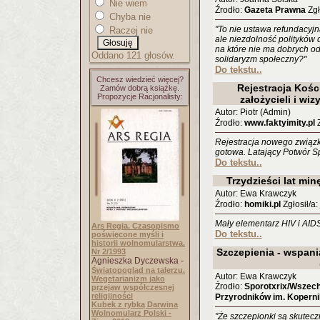
Nie wiem
Źrodło:
Gazeta Prawna
Zgł
Chyba nie
"To nie ustawa refundacyjn
Raczej nie
ale niezdolność polityków 
na które nie ma dobrych od
Oddano 121 głosów.
solidaryzm społeczny?"
Do tekstu..
Chcesz wiedzieć więcej?
Rejestracja Koś
Zamów dobrą książkę.
Propozycje Racjonalisty:
założycieli i wiz
Autor: Piotr (Admin)
Źrodło:
www.faktyimity.pl
Z
Rejestracja nowego związ
gotowa. Latający Potwór Spa
Do tekstu..
Trzydzieści lat minę
Autor: Ewa Krawczyk
Źrodło:
homiki.pl
Zgłosił/a:
Mały elementarz HIV i AIDS.
Ars Regia. Czasopismo
Do tekstu..
poświęcone myśli i
historii wolnomularstwa.
Szczepienia - wspani
Nr 2/1993
Agnieszka Dyczewska -
Światopogląd na talerzu.
Autor: Ewa Krawczyk
Wegetarianizm jako
Źrodło:
Sporotxrix/Wszech
przejaw współczesnej
religijności
Przyrodników im. Kopern
Kubek z rybką Darwina
Wolnomularz Polski -
"Że szczepionki są skutecz