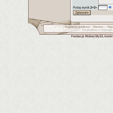
Podaj wynik
2+3
=
Regulamin publikacji
Bannery
Mapa
[
] [
] [
Racjonalista
Copyright
©
Fundacja Wolnej Myśli, kont