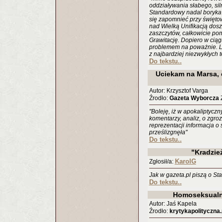
oddziaływania słabego, si
Standardowy nadal boryka 
się zapomnieć przy świętow
nad Wielką Unifikacją dos
zaszczytów, całkowicie pom
Grawitację. Dopiero w ciągu
problemem na poważnie. L
z najbardziej niezwykłych te
Do tekstu..
Uciekam na Marsa, c
Autor: Krzysztof Varga
Źrodło:
Gazeta Wyborcza
Z
"Boleję, iż w apokaliptyczn
komentarzy, analiz, o zgro
reprezentacji informacja o
prześlizgnęła"
Do tekstu..
"Kradzie
KarolG
Zgłosił/a:
Jak w gazeta.pl piszą o Stal
Do tekstu..
Homoseksualny
Autor: Jaś Kapela
Źrodło:
krytykapolityczna.