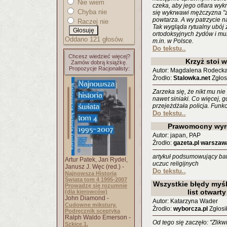
Nie wiem
czeka, aby jego ofiara wyk
Chyba nie
się wykrwawi mężczyzna "z
powtarza. A wy patrzycie na
Raczej nie
Tak wygląda rytualny ubój z
ortodoksyjnych żydów i mu
Oddano 121 głosów.
m.in. w Polsce.
Do tekstu..
Chcesz wiedzieć więcej?
Krzyż stoi 
Zamów dobrą książkę.
Propozycje Racjonalisty:
Autor: Magdalena Rodeck
Źrodło:
Stalowka.net
Zgłosi
Zarzeka się, że nikt mu nie
nawet siniaki. Co więcej, g
przejeżdżała policja. Funkcj
Do tekstu..
Prawomocny wyr
Autor: japan, PAP
Źrodło:
gazeta.pl warszaw
artykuł podsumowujący bata
Artur Patek, Jan Rydel,
uczuc religijnych
Janusz J. Węc (red.) -
Do tekstu..
Najnowsza Historia
Świata tom 4 1995-2007
Wszystkie błędy myś
Prowadzę się rozumnie
list otwart
(dla kierowców)
John Diamond -
Autor: Katarzyna Wader
Cudowne mikstury.
Źrodło:
wyborcza.pl
Zgłosił
Podręcznik sceptyka
Ralph Waldo Emerson -
Od tego się zaczęło: "Zlik
Szkice 1.