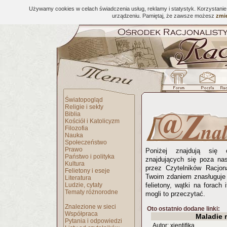
Używamy cookies w celach świadczenia usług, reklamy i statystyk. Korzystani
urządzeniu. Pamiętaj, że zawsze możesz
zmie
Światopogląd
Religie i sekty
Biblia
Kościół i Katolicyzm
Filozofia
Nauka
Społeczeństwo
Prawo
Poniżej znajdują się 
Państwo i polityka
znajdujących się poza na
Kultura
przez Czytelników Racjona
Felietony i eseje
Twoim zdaniem znasługuje 
Literatura
Ludzie, cytaty
felietony, wątki na forach 
Tematy różnorodne
mogli to przeczytać.
Znalezione w sieci
Oto ostatnio dodane linki:
Współpraca
Maladie 
Pytania i odpowiedzi
Autor: xjentifika