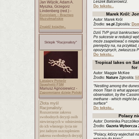
Leszek Balcerowicz.
Jan Wójcik, Adam A.
Do tekstu..
Myszka, Grzegorz
Lindenberg (red.) -
Marek Król: Jo
Euroislam – Bractwo
Muzułmańskie
Autor: Marek Król
Dom
Źrodło:
se.pl
Zgłosił/a:
Znajdź książkę..
Dziś TVP grozi bankructwo 
Po sukcesie w redukcji w
może zaapelować o niepła
Sklepik "Racjonalisty"
pieniędzy na, na przykład, 
opozycyjnych, zwłaszcza P
Do tekstu..
Tropical lakes on S
for 
Autor: Maggie McKee
li
Źrodło:
Nature
Zgłosił/a:
Latający Potwór
Spaghetti FSM
"Nestling among the dunes i
Mariusz Agnosiewicz -
moon Titan is what appears
Zapomniane dzieje Polski
observation, by the Cassini
methane - which might be a 
Złota myśl
surface"
Racjonalisty:
Do tekstu..
Rozszerzenie zakresu
Polacy ni
swobodnych decyzji osób
Autor: Dominika Pszczółk
niewierzących w odniesieniu
Źrodło:
Gazeta Wyborcza
Z
do ich własnego życia nie
jest żadnym uszczupleniem
"Polacy, którzy wyjechali n
zakresu swobodnych decyzji
wracają do kraju"