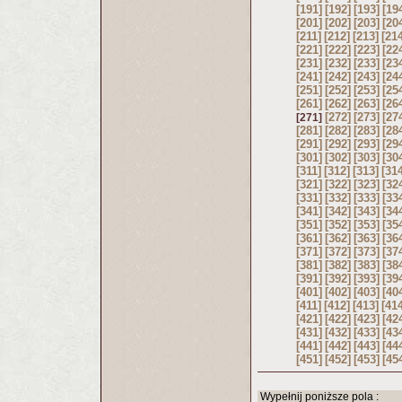
[191]
[192]
[193]
[19
[201]
[202]
[203]
[20
[211]
[212]
[213]
[21
[221]
[222]
[223]
[22
[231]
[232]
[233]
[23
[241]
[242]
[243]
[24
[251]
[252]
[253]
[25
[261]
[262]
[263]
[26
[272]
[273]
[27
[271]
[281]
[282]
[283]
[28
[291]
[292]
[293]
[29
[301]
[302]
[303]
[30
[311]
[312]
[313]
[31
[321]
[322]
[323]
[32
[331]
[332]
[333]
[33
[341]
[342]
[343]
[34
[351]
[352]
[353]
[35
[361]
[362]
[363]
[36
[371]
[372]
[373]
[37
[381]
[382]
[383]
[38
[391]
[392]
[393]
[39
[401]
[402]
[403]
[40
[411]
[412]
[413]
[41
[421]
[422]
[423]
[42
[431]
[432]
[433]
[43
[441]
[442]
[443]
[44
[451]
[452]
[453]
[45
Wypełnij poniższe pola :