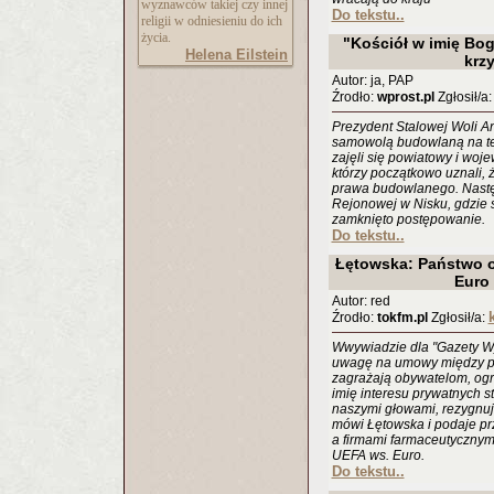
wyznawców takiej czy innej
Do tekstu..
religii w odniesieniu do ich
życia.
"Kościół w imię Bog
Helena Eilstein
krz
Autor: ja, PAP
Źrodło:
wprost.pl
Zgłosił/a
Prezydent Stalowej Woli A
samowolą budowlaną na te
zajęli się powiatowy i wo
którzy początkowo uznali, 
prawa budowlanego. Następ
Rejonowej w Nisku, gdzie 
zamknięto postępowanie.
Do tekstu..
Łętowska: Państwo o
Euro
Autor: red
Źrodło:
tokfm.pl
Zgłosił/a:
Wwywiadzie dla "Gazety Wy
uwagę na umowy między pa
zagrażają obywatelom, ogr
imię interesu prywatnych s
naszymi głowami, rezygnują
mówi Łętowska i podaje pr
a firmami farmaceutycznymi
UEFA ws. Euro.
Do tekstu..