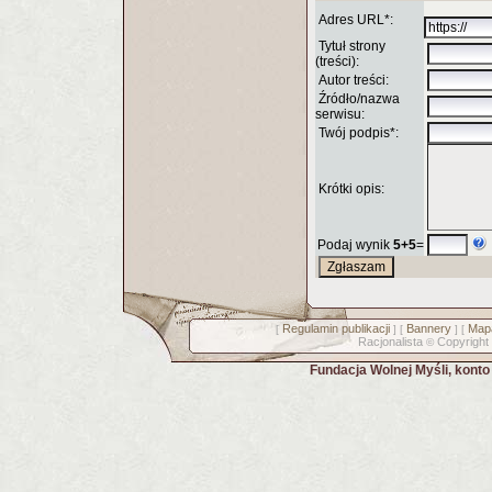
Adres URL*:
Tytuł strony
(treści):
Autor treści:
Źródło/nazwa
serwisu:
Twój podpis*:
Krótki opis:
Podaj wynik
5+5
=
Regulamin publikacji
Bannery
Mapa
[
] [
] [
Racjonalista
Copyright
©
Fundacja Wolnej Myśli, kont