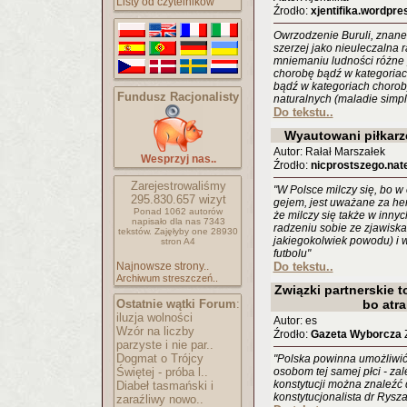
Listy od czytelników
Źrodło:
xjentifika.wordpr
Owrzodzenie Buruli, znane 
szerzej jako nieuleczalna r
mniemaniu ludności różne p
chorobę bądź w kategoriac
bądź w kategoriach choro
Fundusz Racjonalisty
naturalnych (maladie simpl
Do tekstu..
Wyautowani piłkarze
Autor: Rałał Marszałek
Wesprzyj nas..
Źrodło:
nicprostszego.nat
Zarejestrowaliśmy
"W Polsce milczy się, bo w
295.830.657
wizyt
gejem, jest uważane za her
Ponad 1062 autorów
że milczy się także w inny
napisało
dla nas 7343
radzeniu sobie ze zjawisk
tekstów.
Zajęłyby one 28930
jakiegokolwiek powodu) i w
stron A4
futbolu"
Najnowsze strony..
Do tekstu..
Archiwum streszczeń..
Związki partnerskie t
Ostatnie wątki Forum
:
bo atr
iluzja wolności
Autor: es
Wzór na liczby
Źrodło:
Gazeta Wyborcza
Z
parzyste i nie par..
Dogmat o Trójcy
"Polska powinna umożliwić
Świętej - próba l..
osobom tej samej płci - z
konstytucji można znaleźć 
Diabeł tasmański i
konstytucjonalista dr Rysza
zaraźliwy nowo..