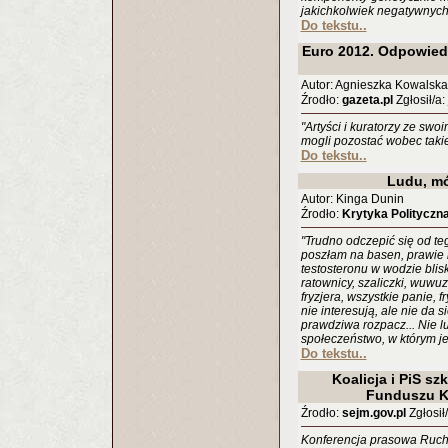
jakichkolwiek negatywnych
Do tekstu..
Euro 2012. Odpowied
Autor: Agnieszka Kowalska
Źrodło:
gazeta.pl
Zgłosił/a:
"Artyści i kuratorzy ze s
mogli pozostać wobec takie
Do tekstu..
Ludu, m
Autor: Kinga Dunin
Źrodło:
Krytyka Polityczn
"Trudno odczepić się od t
poszłam na basen, prawie n
testosteronu w wodzie blisk
ratownicy, szaliczki, wuwuz
fryzjera, wszystkie panie, fry
nie interesują, ale nie da s
prawdziwa rozpacz... Nie lu
społeczeństwo, w którym j
Do tekstu..
Koalicja i PiS sz
Funduszu K
Źrodło:
sejm.gov.pl
Zgłosił/
Konferencja prasowa Ruch