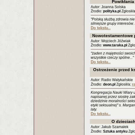
Powikłania 
Autor: Joanna Solska
Źrodło:
polityka.pl
Zgłosił/a
"Polską służbą zdrowia nie 
silniejsze grupy interesów.
Do tekstu..
Nowotestamentowe 
Autor: Wojciech Jóźwiak
Źrodło:
www.taraka.pl
Zgłos
"żaden z majętności swoich
wszystkie rzeczy spólne..."
Do tekstu..
Ostrzeżenie przed k
Autor: Radio Watykańskie
r
Źrodło:
deon.pl
Zgłosił/a:
Kongregacja Nauki Wiary u
napisanej przez siostrę za
dziedzinie moralności seks
etyki seksualnej" s. Marga
laty.
Do tekstu..
O dzieciach
Autor: Jakub Szamałek
Źrodło:
Sztuka antyku
Zgło