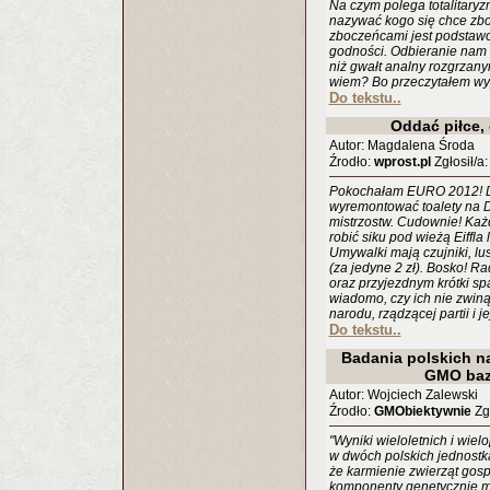
Na czym polega totalitary
nazywać kogo się chce zb
zboczeńcami jest podstawo
godności. Odbieranie nam 
niż gwałt analny rozgrza
wiem? Bo przeczytałem wy
Do tekstu..
Oddać piłce, 
Autor: Magdalena Środa
Źrodło:
wprost.pl
Zgłosił/a
Pokochałam EURO 2012! Dz
wyremontować toalety na 
mistrzostw. Cudownie! Każ
robić siku pod wieżą Eiffla
Umywalki mają czujniki, lu
(za jedyne 2 zł). Bosko!
oraz przyjezdnym krótki spa
wiadomo, czy ich nie zwiną
narodu, rządzącej partii i 
Do tekstu..
Badania polskich n
GMO baz
Autor: Wojciech Zalewski
Źrodło:
GMObiektywnie
Zgł
"Wyniki wieloletnich i wi
w dwóch polskich jednost
że karmienie zwierząt gos
komponenty genetycznie m