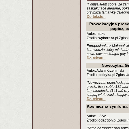
"Pomyślałem sobie, że zam
zaskakujące alegorie, poka
przybliżą tematykę dzieciń
Do tekstu..
Prowokacyjna proce
papież, c
Autor: maku
Źrodło:
wyborcza.pl
Zgłosił
Europosłanka z Małopolsk
korowodzie, który miał ud
nowo otwarta knajpa gay fr
Do tekstu..
Nowożytna Gre
Autor: Adam Krzemiński
Źrodło:
polityka.pl
Zgłosił/
"Nowożytna, przechodząca
grecka liczy sobie 182 lata 
lat), niemiecka (141 lat) czy
znajdą wiele zaskakujących
Do tekstu..
Kosmiczna symfonia 
Autor: ...AAA...
Źrodło:
cdaction.pl
Zgłosił/
"Mimo bezsprzecznej rewolu