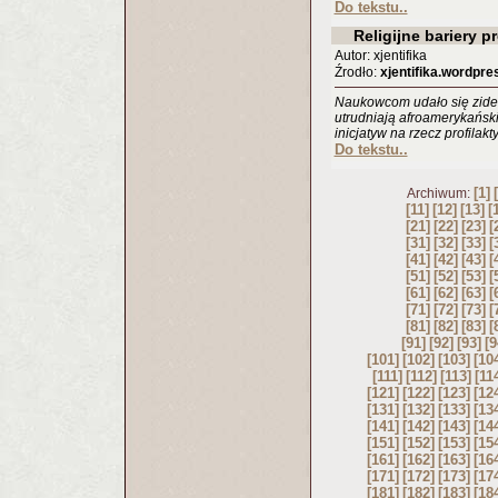
Do tekstu..
Religijne bariery p
Autor: xjentifika
Źrodło:
xjentifika.wordpr
Naukowcom udało się ziden
utrudniają afroamerykańsk
inicjatyw na rzecz profilakt
Do tekstu..
[1]
Archiwum:
[11]
[12]
[13]
[
[21]
[22]
[23]
[
[31]
[32]
[33]
[
[41]
[42]
[43]
[
[51]
[52]
[53]
[
[61]
[62]
[63]
[
[71]
[72]
[73]
[
[81]
[82]
[83]
[
[91]
[92]
[93]
[9
[101]
[102]
[103]
[10
[111]
[112]
[113]
[11
[121]
[122]
[123]
[12
[131]
[132]
[133]
[13
[141]
[142]
[143]
[14
[151]
[152]
[153]
[15
[161]
[162]
[163]
[16
[171]
[172]
[173]
[17
[181]
[182]
[183]
[18