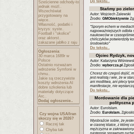
Do tekstu..
Sześcienne odchody-to
jednak możl..
Stańmy po zielo
Wszechświat
Autor: Wojciech Zalewski
przygotowany na
Źrodło:
GMObiektywnie
Zgł
więce..
Własność, podatki i
"Sporym echem w mediach i
kryzys: syste..
najpoważniejszych odbiła s
Football i "okolice"
naukowców w czasopiśmie 
oraz aktorst..
chińczyków potwierdziły 
zakazane jabłko z raju
środowisko"
Do tekstu..
Ogłoszenia
:
Ojciec Rydzyk, no
30 marca 1689r w
Polsce
Autor: Katarzyna Wiśniews
Ostatnio rozważam
Źrodło:
wyborcza.pl
Zgłosił
wdrożenie Symfonii w
Chcesz do czegoś dojść, m
chmu..
jest realistą i wie, że w s
Jakie są rzeczywiste
ani modlitwa, ani plecy tys
koszty wdrożenia AI
manifestacje, nie wystarcz
dobre szkolenia lub
Do tekstu..
materiały dotyczące
Arc..
Mordowanie dla pie
Dodaj ogłoszenie..
polityczna
Autor: EuroIslam.
Źrodło:
EuroIslam.
Zgłosił/
Czy wojna USA/Iran
skoczy się w 2026?
Wyobraźcie sobie, że jesteś
Raczej tak
w ciasnej klatce, z której 
mężczyzna w zakrwawionym
Chyba tak
następnie sprawnym ruchem 