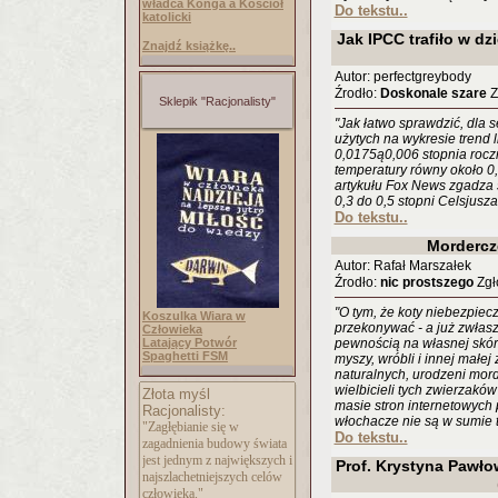
władca Konga a Kościół
Do tekstu..
katolicki
Jak IPCC trafiło w dz
Znajdź książkę..
Autor: perfectgreybody
Źrodło:
Doskonale szare
Z
Sklepik "Racjonalisty"
"Jak łatwo sprawdzić, dla
użytych na wykresie trend 
0,0175ą0,006 stopnia roczn
temperatury równy około 0,3
artykułu Fox News zgadza 
0,3 do 0,5 stopni Celsjusza"
Do tekstu..
Mordercz
Autor: Rafał Marszałek
Źrodło:
nic prostszego
Zgło
"O tym, że koty niebezpiec
Koszulka Wiara w
przekonywać - a już zwłaszc
Człowieka
Latający Potwór
pewnością na własnej skór
Spaghetti FSM
myszy, wróbli i innej małej 
naturalnych, urodzeni morde
wielbicieli tych zwierzaków
Złota myśl
masie stron internetowych 
Racjonalisty:
włochacze nie są w sumie t
"Zagłębianie się w
Do tekstu..
zagadnienia budowy świata
jest jednym z największych i
Prof. Krystyna Pawłow
najszlachetniejszy
ch celów
człowieka."