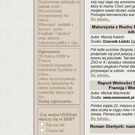
Sześcienne odchody-to
mój mąż staje się anonimo
jednak możl..
który tu mamy. Choć sam g
mogłem nawet dostać zaświ
Wszechświat
Pomogła kierowniczka wa
przygotowany na
Do tekstu..
więce..
Własność, podatki i
Maturzysta z Ruchu P
kryzys: syste..
szk
Football i "okolice"
Autor: Maciej Kałach
oraz aktorst..
Źrodło:
Dziennik Łódzki
Zgł
zakazane jabłko z raju
Pół setki uczniów Zespołu 
Ogłoszenia
:
podpisało się pod petycją z
30 marca 1689r w
terenu tej placówki. Tak t
Polsce
ZSO nr 4 i działacz młodzie
Ostatnio rozważam
symbol uległości Polski Wa
wdrożenie Symfonii w
przyswajać w szkole - mów
chmu..
Do tekstu..
Jakie są rzeczywiste
Raport Wolności S
koszty wdrożenia AI
Francją i Wi
dobre szkolenia lub
materiały dotyczące
Autor: Michał Wachnicki
Arc..
Źrodło:
www.newsweek.pl
Dodaj ogłoszenie..
Polska zajęła 22. miejsce
dwa oczka w ciągu roku i 
świata. Pierwsi jak zwykl
Czy wojna USA/Iran
Do tekstu..
skoczy się w 2026?
Raczej tak
Roman Giertych: nazw
Chyba tak