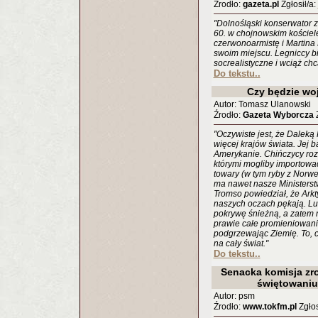
Źrodło:
gazeta.pl
Zgłosił/a:
"Dolnośląski konserwator z
60. w chojnowskim kościel
czerwonoarmistę i Martina
swoim miejscu. Legniccy bi
socrealistyczne i wciąż ch
Do tekstu..
Czy będzie wo
Autor: Tomasz Ulanowski
Źrodło:
Gazeta Wyborcza
Z
"Oczywiste jest, że Daleką
więcej krajów świata. Jej 
Amerykanie. Chińczycy roz
którymi mogliby importować
towary (w tym ryby z Norweg
ma nawet nasze Ministerst
Tromso powiedział, że Arkty
naszych oczach pękają. Luste
pokrywę śnieżną, a zatem r
prawie całe promieniowani
podgrzewając Ziemię. To, c
na cały świat."
Do tekstu..
Senacka komisja zro
świętowaniu n
Autor: psm
Źrodło:
www.tokfm.pl
Zgłos