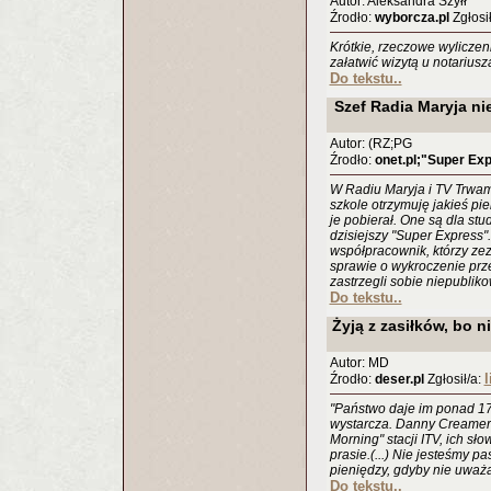
Autor: Aleksandra Szyłł
Źrodło:
wyborcza.pl
Zgłosił
Krótkie, rzeczowe wyliczen
załatwić wizytą u notariusz
Do tekstu..
Szef Radia Maryja ni
Autor: (RZ;PG
Źrodło:
onet.pl;"Super Ex
W Radiu Maryja i TV Trwam
szkole otrzymuję jakieś pie
je pobierał. One są dla stu
dzisiejszy "Super Express"
współpracownik, którzy ze
sprawie o wykroczenie prz
zastrzegli sobie niepublik
Do tekstu..
Żyją z zasiłków, bo n
Autor: MD
l
Źrodło:
deser.pl
Zgłosił/a:
"Państwo daje im ponad 17 t
wystarcza. Danny Creamer i
Morning" stacji ITV, ich sł
prasie.(...) Nie jesteśmy p
pieniędzy, gdyby nie uważa
Do tekstu..