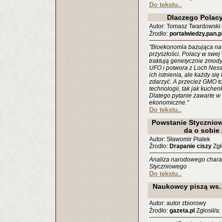
Do tekstu..
Dlaczego Polac
Autor: Tomasz Twardowski
Źrodło:
portalwiedzy.pan.p
"Bioekonomia bazująca na a
przyszłości. Polacy w swej
traktują genetycznie zmod
UFO i potwora z Loch Ness
ich istnienia, ale każdy si
zdarzyć. A przecież GMO t
technologii, tak jak kuche
Dlatego pytanie zawarte w
ekonomiczne."
Do tekstu..
Powstanie Styczniow
da o sobie
Autor: Sławomir Płatek
Źrodło:
Drapanie ciszy
Zgło
Analiza narodowego chara
Styczniowego
Do tekstu..
Naukowcy piszą ws.
Autor: autor zbiorowy
Źrodło:
gazeta.pl
Zgłosił/a: