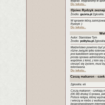
wygrali. Wygraliśmy w spo
Do tekstu..
Ojciec Rydzyk zeznaj
Źrodło:
gazeta.pl
Zgłosił/a
W sprawie którą zainicjow
Rydzyk :)
Do tekstu..
Ws
Autor: Stanisław Tym
Źrodło:
polityka.pl
Zgłosił/
Małżeństwo powinno być po
różne związki tylko tolero
jest katolikiem wierzącym
prosta sprawa administracyj
wspólnie z kimś, z kim się
cieszyć się życiem, musi b
tolerowana.
Do tekstu..
Czczą makaron - czeka
Zgłosił/a: eli
Czczą makaron - czekają n
(06:38) drukuj O prawa, jak
Polsce religia, której wyz
i wierzą w niebo z wulkana
bezprzewodowym internetem