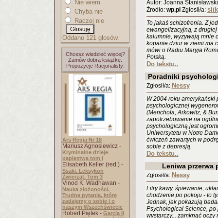
Nie wiem
Autor: Joanna Stanisławsk
slik
Źrodło:
wp.pl
Zgłosił/a:
Chyba nie
Raczej nie
To jakaś schizofrenia. Z je
ewangelizacyjną, z drugiej 
kalumnie, wyzywają mnie od
Oddano 121 głosów.
kopanie dziur w ziemi ma 
mówi o Radiu Maryja Roma
Chcesz wiedzieć więcej?
Polską.
Zamów dobrą książkę.
Do tekstu..
Propozycje Racjonalisty:
Poradniki psycholog
Nessy
Zgłosił/a:
W 2004 roku amerykański
psychologicznej wygenero
(Menchola, Arkowitz, & Bur
zapotrzebowanie na ogólni
psychologiczną jest ogromn
Uniwersytetu w Notre Dame
ćwiczeń zawartych w podr
Ars Regia Nr 18
Mariusz Agnosiewicz -
sobie z depresją.
Kryminalne dzieje
Do tekstu..
papiestwa tom I
Elisabeth Keller (red.) -
Leniwa przerwa
Ssaki. Leksykon
Nessy
Zgłosił/a:
Zwierząt. Tom 3
Vinod K. Wadhawan -
Litry kawy, śpiewanie, ukł
Nauka złożoności.
chodzenie po pokoju - to t
Trudne pytania, które
zadajemy o sobie i o
Jednak, jak pokazują bad
naszym Wszechświecie
Psychological Science, po 
Robert Piętek -
Garcia II
wystarczy... zamknąć oczy 