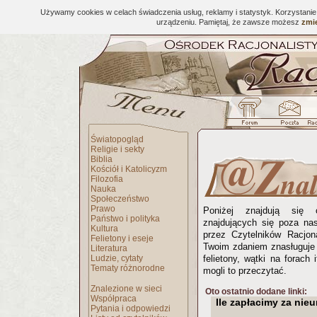
Używamy cookies w celach świadczenia usług, reklamy i statystyk. Korzystani
urządzeniu. Pamiętaj, że zawsze możesz
zmie
Światopogląd
Religie i sekty
Biblia
Kościół i Katolicyzm
Filozofia
Nauka
Społeczeństwo
Prawo
Poniżej znajdują się 
Państwo i polityka
znajdujących się poza na
Kultura
przez Czytelników Racjona
Felietony i eseje
Twoim zdaniem znasługuje 
Literatura
Ludzie, cytaty
felietony, wątki na forach 
Tematy różnorodne
mogli to przeczytać.
Znalezione w sieci
Oto ostatnio dodane linki:
Współpraca
Ile zapłacimy za nieu
Pytania i odpowiedzi