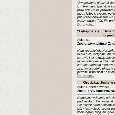
"Świętowanie niedzieli klu
konferencję o tym tytule z
praw człowieka, praworządn
mogą leżeć krzyżem i pół d
publicznej obowiązuje ich
w rozmowie z TOK FM prof.
Do tekstu..
"Lękajcie się". Holen
o pedo
Autor: sia
Źrodło:
www.tokfm.pl
Zgłos
Najwygodniej dla Kościoła 
to dla nich korzystne, ale 
sprawie i jej rozwiązanie je
mówi holenderski dziennik
korespondentem mediów hol
zeszłym tygodniu ukazała si
pedofilii w polskim Kościel
Do tekstu..
Grodzka: Jestem s
Autor: Robert Kowalski
Źrodło:
krytykapolityczna.
Niedawno w Sejmie odbyła
partnerskich. Pierwsza tak
Ale muszę panu powiedzieć, 
który jest w życiu społeczn
wiele ogranizacji, nie tylk