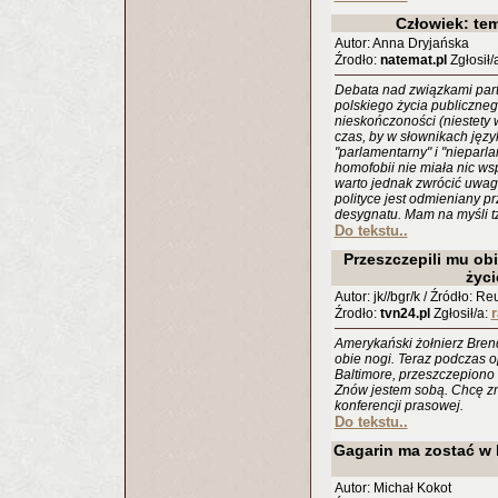
Człowiek: te
Autor: Anna Dryjańska
Źrodło:
natemat.pl
Zgłosił/
Debata nad związkami part
polskiego życia publiczneg
nieskończoności (niestety 
czas, by w słownikach języ
"parlamentarny" i "niepar
homofobii nie miała nic ws
warto jednak zwrócić uwagę
polityce jest odmieniany p
desygnatu. Mam na myśli tz
Do tekstu..
Przeszczepili mu ob
życ
Autor: jk//bgr/k / Źródło: Re
Źrodło:
tvn24.pl
Zgłosił/a:
Amerykański żołnierz Brend
obie nogi. Teraz podczas o
Baltimore, przeszczepiono
Znów jestem sobą. Chcę zn
konferencji prasowej.
Do tekstu..
Gagarin ma zostać w k
Autor: Michał Kokot