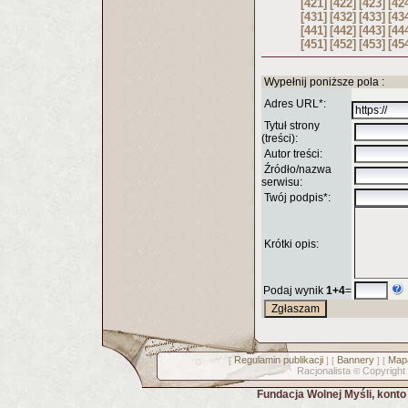
[421]
[422]
[423]
[42
[431]
[432]
[433]
[43
[441]
[442]
[443]
[44
[451]
[452]
[453]
[45
Wypełnij poniższe pola :
Adres URL*:
Tytuł strony
(treści):
Autor treści:
Źródło/nazwa
serwisu:
Twój podpis*:
Krótki opis:
Podaj wynik
1+4
=
Regulamin publikacji
Bannery
Mapa
[
] [
] [
Racjonalista
Copyright
©
Fundacja Wolnej Myśli, kont