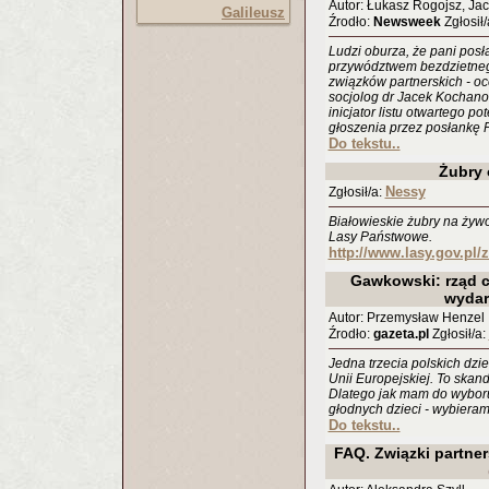
Autor: Łukasz Rogojsz, Ja
Galileusz
Źrodło:
Newsweek
Zgłosił/
Ludzi oburza, że pani pos
przywództwem bezdzietnego
związków partnerskich - oc
socjolog dr Jacek Kochano
inicjator listu otwartego p
głoszenia przez posłankę P
Do tekstu..
Żubry 
Nessy
Zgłosił/a:
Białowieskie żubry na żywo
Lasy Państwowe.
http://www.lasy.gov.pl/
Gawkowski: rząd c
wydar
Autor: Przemysław Henzel
Źrodło:
gazeta.pl
Zgłosił/a:
Jedna trzecia polskich dzie
Unii Europejskiej. To skan
Dlatego jak mam do wyboru
głodnych dzieci - wybieram 
Do tekstu..
FAQ. Związki partner