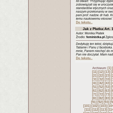
Ist otwart: "Przyjmując dyp
zobowiązali się w uroczys
standardów etycznych oraz
naszym przekonaniu w swo
pani prof. nadzw. dr hab. 
temu naukowemu etosowi.
Do tekstu..
Jak z Płatka:Art.
Autor: Monika Płatek
Źrodło:
feministka.pl
Zgłosi
Dedykuję ten tekst, dziękuj
Tatianie i Panu z faceboka
mnie, Panem niechęć do mni
Pan nie doczytał. Mam nadzi
Do tekstu..
[1]
Archiwum:
[11]
[12]
[13]
[
[21]
[22]
[23]
[
[31]
[32]
[33]
[
[41]
[42]
[43]
[
[51]
[52]
[53]
[
[61]
[62]
[63]
[
[71]
[72]
[73]
[
[81]
[82]
[83]
[
[91]
[92]
[93]
[9
[101]
[102]
[103]
[10
[111]
[112]
[113]
[11