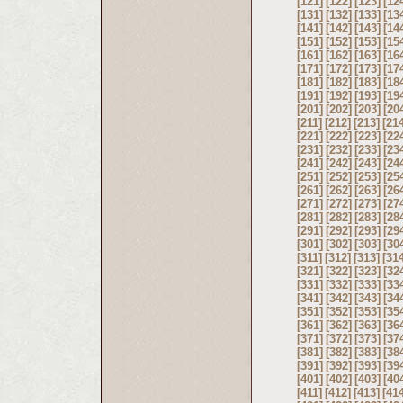
[121]
[122]
[123]
[12
[131]
[132]
[133]
[13
[141]
[142]
[143]
[14
[151]
[152]
[153]
[15
[161]
[162]
[163]
[16
[171]
[172]
[173]
[17
[181]
[182]
[183]
[18
[191]
[192]
[193]
[19
[201]
[202]
[203]
[20
[211]
[212]
[213]
[21
[221]
[222]
[223]
[22
[231]
[232]
[233]
[23
[241]
[242]
[243]
[24
[251]
[252]
[253]
[25
[261]
[262]
[263]
[26
[271]
[272]
[273]
[27
[281]
[282]
[283]
[28
[291]
[292]
[293]
[29
[301]
[302]
[303]
[30
[311]
[312]
[313]
[31
[321]
[322]
[323]
[32
[331]
[332]
[333]
[33
[341]
[342]
[343]
[34
[351]
[352]
[353]
[35
[361]
[362]
[363]
[36
[371]
[372]
[373]
[37
[381]
[382]
[383]
[38
[391]
[392]
[393]
[39
[401]
[402]
[403]
[40
[411]
[412]
[413]
[41