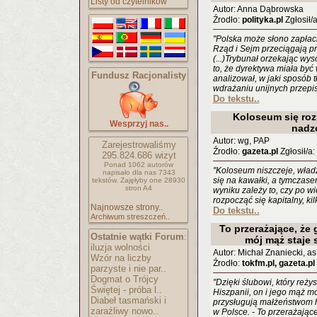
Listy od czytelników
Autor: Anna Dąbrowska
Źrodło:
polityka.pl
Zgłosił/
"Polska może słono zapłaci
Rząd i Sejm przeciągają p
(...)Trybunał orzekając w
to, że dyrektywa miała być
Fundusz Racjonalisty
analizował, w jaki sposób 
wdrażaniu unijnych przepi
Do tekstu..
Koloseum się roz
Wesprzyj nas..
nadz
Autor: wg, PAP
Zarejestrowaliśmy
Źrodło:
gazeta.pl
Zgłosił/a:
295.824.686
wizyt
Ponad 1062 autorów
"Koloseum niszczeje, wład
napisało
dla nas 7343
się na kawałki, a tymczase
tekstów.
Zajęłyby one 28930
stron A4
wyniku zależy to, czy po 
rozpocząć się kapitalny, kil
Najnowsze strony..
Do tekstu..
Archiwum streszczeń..
To przerażające, że 
Ostatnie wątki Forum
:
mój mąż staje
iluzja wolności
Autor: Michał Znaniecki, as
Wzór na liczby
Źrodło:
tokfm.pl, gazeta.pl
parzyste i nie par..
Dogmat o Trójcy
"Dzięki ślubowi, który reż
Świętej - próba l..
Hiszpanii, on i jego mąż m
Diabeł tasmański i
przysługują małżeństwom h
zaraźliwy nowo..
w Polsce. - To przerażające