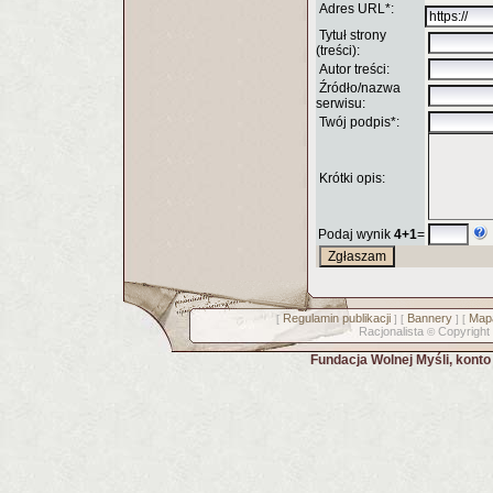
Adres URL*:
Tytuł strony
(treści):
Autor treści:
Źródło/nazwa
serwisu:
Twój podpis*:
Krótki opis:
Podaj wynik
4+1
=
Regulamin publikacji
Bannery
Mapa
[
] [
] [
Racjonalista
Copyright
©
Fundacja Wolnej Myśli, kont