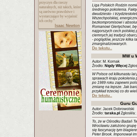
przyczyn dla rzeczy
Liga Polskich Rodzin nomin
naturalnych, niż takich, które
średniego pokolenia. Fakty
są zarówno prawdziwe i
dwudziesto- i trzydziestol
wystarczające by wyjaśnić
Wszechpolskiej, energiczni
ich cechy."
bezkompromisowi i absolut
Isaac Newton
Romanowi Giertychowi, będ
najgorszych cech polskiej 
ciemnych jej tradycji oba
- poglądów, jeszcze kilka l
zmarginalizowanych.
Do tekstu..
MW u 
Autor: M. Kornak
Źrodło:
Nigdy WIęcej
Zgłos
W Polsce od kilkunastu lat
sprawach kraju pokolenia 
po 1989 roku zapewni pols
zmianę na lepsze. Jak bar
przykład trzeciej co do wiel
Do tekstu..
Guru Gu
Autor: Jacek Dobrowolski
Źrodło:
taraka.pl
Zgłosił/a: 
To, że w Ośrodku Badań T
Wrocławiu założono grupę 
się fascynację tym blagier
Peter Brook. Imponował im