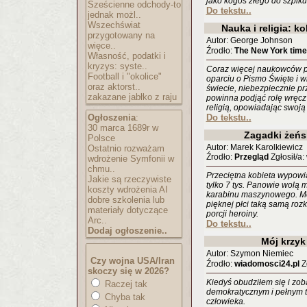
jako kogoś złego do szpiku
Sześcienne odchody-to
Do tekstu..
jednak możl..
Wszechświat
Nauka i religia: k
przygotowany na
Autor: George Johnson
więce..
Źrodło:
The New York tim
Własność, podatki i
kryzys: syste..
Coraz więcej naukowców p
Football i "okolice"
oparciu o Pismo Święte i w
oraz aktorst..
świecie, niebezpiecznie p
zakazane jabłko z raju
powinna podjąć rolę wręcz
religią, opowiadając swoją 
Ogłoszenia
:
Do tekstu..
30 marca 1689r w
Zagadki żeń
Polsce
Autor: Marek Karolkiewicz
Ostatnio rozważam
Źrodło:
Przegląd
Zgłosił/a
wdrożenie Symfonii w
chmu..
Przeciętna kobieta wypowia
Jakie są rzeczywiste
tylko 7 tys. Panowie wolą m
koszty wdrożenia AI
karabinu maszynowego. Mó
dobre szkolenia lub
pięknej płci taką samą roz
materiały dotyczące
porcji heroiny.
Arc..
Do tekstu..
Dodaj ogłoszenie..
Mój krzyk
Autor: Szymon Niemiec
Czy wojna USA/Iran
Źrodło:
wiadomosci24.pl
Zg
skoczy się w 2026?
Kiedyś obudziłem się i zob
Raczej tak
demokratycznym i pełnym t
Chyba tak
człowieka.