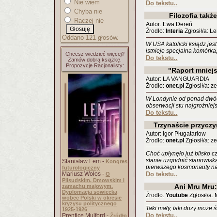
Nie wiem
Do tekstu..
Chyba nie
Filozofia takż
Raczej nie
Autor: Ewa Dereń
Źrodło:
Interia
Zgłosił/a: L
Oddano 121 głosów.
W USA katolicki ksiądz je
istnieje specjalna komórka
Chcesz wiedzieć więcej?
Do tekstu..
Zamów dobrą książkę.
Propozycje Racjonalisty:
"Raport mniejs
Autor: LA VANGUARDIA
Źrodło:
onet.pl
Zgłosił/a: ze
W Londynie od ponad dwóc
obserwacji stu najgroźniej
Do tekstu..
Trzynaście przyczy
Autor: Igor Pługatariow
Źrodło:
onet.pl
Zgłosił/a: ze
Choć upłynęło już blisko cz
stanie uzgodnić stanowiska
Stanisław Lem -
Kongres
pierwszego kosmonauty na 
futurologiczny
Mariusz Wołos -
Do tekstu..
O
Piłsudskim, Dmowskim i
Ani Mru Mru
zamachu majowym.
Dyplomacja sowiecka
Źrodło:
Youtube
Zgłosił/a:
wobec Polski w okresie
kryzysu politycznego
Taki mały, taki duży może
1925-1926
Do tekstu..
Prentice Mulford -
Źródło