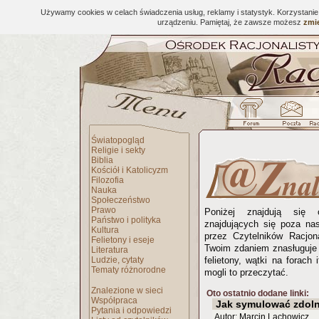
Używamy cookies w celach świadczenia usług, reklamy i statystyk. Korzystani
urządzeniu. Pamiętaj, że zawsze możesz
zmie
Światopogląd
Religie i sekty
Biblia
Kościół i Katolicyzm
Filozofia
Nauka
Społeczeństwo
Prawo
Poniżej znajdują się 
Państwo i polityka
znajdujących się poza na
Kultura
przez Czytelników Racjona
Felietony i eseje
Twoim zdaniem znasługuje 
Literatura
Ludzie, cytaty
felietony, wątki na forach 
Tematy różnorodne
mogli to przeczytać.
Znalezione w sieci
Oto ostatnio dodane linki:
Współpraca
Jak symulować zdoln
Pytania i odpowiedzi
Autor: Marcin Lachowicz