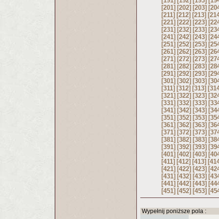
[191]
[192]
[193]
[19
[201]
[202]
[203]
[20
[211]
[212]
[213]
[21
[221]
[222]
[223]
[22
[231]
[232]
[233]
[23
[241]
[242]
[243]
[24
[251]
[252]
[253]
[25
[261]
[262]
[263]
[26
[271]
[272]
[273]
[27
[281]
[282]
[283]
[28
[291]
[292]
[293]
[29
[301]
[302]
[303]
[30
[311]
[312]
[313]
[31
[321]
[322]
[323]
[32
[331]
[332]
[333]
[33
[341]
[342]
[343]
[34
[351]
[352]
[353]
[35
[361]
[362]
[363]
[36
[371]
[372]
[373]
[37
[381]
[382]
[383]
[38
[391]
[392]
[393]
[39
[401]
[402]
[403]
[40
[411]
[412]
[413]
[41
[421]
[422]
[423]
[42
[431]
[432]
[433]
[43
[441]
[442]
[443]
[44
[451]
[452]
[453]
[45
Wypełnij poniższe pola :