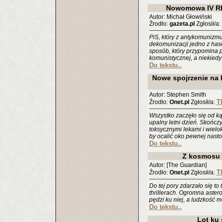
Nowomowa IV RP
Autor: Michał Głowiński
Źrodło:
gazeta.pl
Zgłosił/a
PiS, który z antykomunizmu
dekomunizacji jedno z has
sposób, który przypomina 
komunistycznej, a niekie
Do tekstu..
Nowe spojrzenie na 
Autor: Stephen Smith
T
Źrodło:
Onet.pl
Zgłosił/a:
Wszystko zaczęło się od k
upalny letni dzień. Skończy
toksycznymi lekami i wielo
by ocalić oko pewnej nasto
Do tekstu..
Z kosmosu 
Autor: [The Guardian]
T
Źrodło:
Onet.pl
Zgłosił/a:
Do tej pory zdarzało się t
thrillerach. Ogromna astero
pędzi ku niej, a ludzkość m
Do tekstu..
Lot ku 