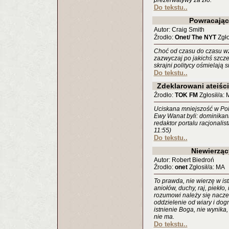
prezerwatywy za zło.
Do tekstu..
Powracając
Autor: Craig Smith
Źrodło:
Onet/ The NYT
Zgło
Choć od czasu do czasu wzr
zazwyczaj po jakichś szcze
skrajni politycy ośmielają
Do tekstu..
Zdeklarowani ateiści
Źrodło:
TOK FM
Zgłosił/a:
Uciskana mniejszość w Pol
Ewy Wanat byli: dominikani
redaktor portalu racjonali
11:55)
Do tekstu..
Niewierząc
Autor: Robert Biedroń
Źrodło:
onet
Zgłosił/a: MA
To prawda, nie wierzę w i
aniołów, duchy, raj, piekło,
rozumowi należy się naczel
oddzielenie od wiary i dogm
istnienie Boga, nie wynika
nie ma.
Do tekstu..