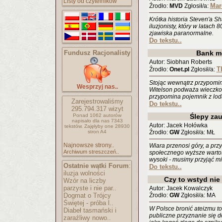
Listy od czytelników
Mar
Źrodło:
MVD
Zgłosił/a:
Krótka historia Steven'a S
iluzjonisty, który w latac
zjawiska paranormalne.
Do tekstu..
Fundusz Racjonalisty
Bank m
Autor: Siobhan Roberts
T
Źrodło:
Onet.pl
Zgłosił/a:
Stojąc wewnątrz przypomina
Wesprzyj nas..
Witelson podważa wieczko 
przypomina pojemnik z lod
Zarejestrowaliśmy
Do tekstu..
295.794.317
wizyt
Ponad 1062 autorów
Ślepy zau
napisało
dla nas 7343
Autor: Jacek Hołówka
tekstów.
Zajęłyby one 28930
stron A4
Źrodło:
GW
Zgłosił/a: MŁ
Najnowsze strony..
Wiara przenosi góry, a pr
Archiwum streszczeń..
społecznego wyższe wartośc
wysoki - musimy przyjąć m
Ostatnie wątki Forum
:
Do tekstu..
iluzja wolności
Czy to wstyd nie
Wzór na liczby
parzyste i nie par..
Autor: Jacek Kowalczyk
Dogmat o Trójcy
Źrodło:
GW
Zgłosił/a: MA
Świętej - próba l..
W Polsce bronić ateizmu to 
Diabeł tasmański i
publiczne przyznanie się d
zaraźliwy nowo..