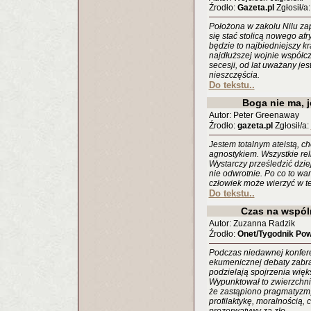
Źrodło:
Gazeta.pl
Zgłosił/a
Położona w zakolu Nilu za
się stać stolicą nowego af
będzie to najbiedniejszy k
najdłuższej wojnie współcz
secesji, od lat uważany je
nieszczęścia.
Do tekstu..
Boga nie ma, 
Autor: Peter Greenaway
Źrodło:
gazeta.pl
Zgłosił/a:
Jestem totalnym ateistą, ch
agnostykiem. Wszystkie reli
Wystarczy prześledzić dzie
nie odwrotnie. Po co to wa
człowiek może wierzyć w te
Do tekstu..
Czas na wspól
Autor: Zuzanna Radzik
Źrodło:
Onet/Tygodnik Po
Podczas niedawnej konferen
ekumenicznej debaty zabra
podzielają spojrzenia więk
Wypunktował to zwierzchni
że zastąpiono pragmatyzm,
profilaktykę, moralnością,