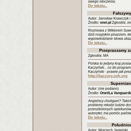
swego otoczenia.
Do tekstu..
Fałszywy
Autor: Jarosław Krawczyk 
Źrodło:
onet.pl
Zgłosił/a: ze
Rozmowa z Wiktorem Suwor
dziś rosyjskim pisarzem, 
wypowiedziane słowa ukaza
Do tekstu..
Przepraszamy z
Zgłosił/a: MA
Polska to jedyny kraj pos
Kaczyński... co do programu
Kaczyński - prawie jak pre
http://kaczory.ovh.org
Supernian
Autor: (nie podano)
Źrodło:
Onet/La Vanguardi
Angielscy chuligani? Takic
problemy młodzi ludzie dos
przeszkolonych opiekunów. 
autorytet, ma pomóc państ
Do tekstu..
Południo
Autor: Wojciech Jagielski