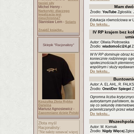
twojej siły
Mam dwó
Michel Henry -
Narkotyki: dlaczego
Źrodło:
YouTube
Zgłosił/a: 
legalizacja jest
nieuchronna?
Edukacja równościowa w U
Stanisław Lem -
Solaris
Do tekstu..
Znajdź książkę..
IV RP krajem bez kob
umi
Autor: Oliwia Piotrowska
Sklepik "Racjonalisty"
Źrodło:
wiadomości24.pl
Zg
W IV RP dominuje obraz ko
koniecznie rodzinnego ogn
społecznościach plemienny
wspólnym i służy wydawani
Do tekstu..
Buntownic
Autor: A. EL AHL, R. FAL
Źrodło:
Onet/Der Spiegel
Z
Ogromna liczba krytycznyc
autorytarnym państwom, tak
Koszulka Złota Rybka
Darwina
się co sekundę internetowe
Mariusz Agnosiewicz -
przemilczanych przez wła
Zapomniane dzieje Polski
Do tekstu..
Wszechpola
Złota myśl
Autor: M. Kornak
Racjonalisty:
Źrodło:
Nigdy Więcej
Zgłosi
"Nie należy uznawać więcej