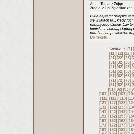
Autor: Tomasz Zając
Źrodło:
o2.pl
Zgłosił/a: zet
Dwie najtragiczniejsze katas
się w latach 80., kiedy ruc
panującego dzisiaj. Czy ter
lotniskach startują i lądują
narażeni na powietrzne tr
Do tekstu..
[1]
Archiwum:
[11]
[12]
[13]
[
[21]
[22]
[23]
[
[31]
[32]
[33]
[
[41]
[42]
[43]
[
[51]
[52]
[53]
[
[61]
[62]
[63]
[
[71]
[72]
[73]
[
[81]
[82]
[83]
[
[91]
[92]
[93]
[9
[101]
[102]
[103]
[10
[111]
[112]
[113]
[11
[121]
[122]
[123]
[12
[131]
[132]
[133]
[13
[141]
[142]
[143]
[14
[151]
[152]
[153]
[15
[161]
[162]
[163]
[16
[171]
[172]
[173]
[17
[181]
[182]
[183]
[18