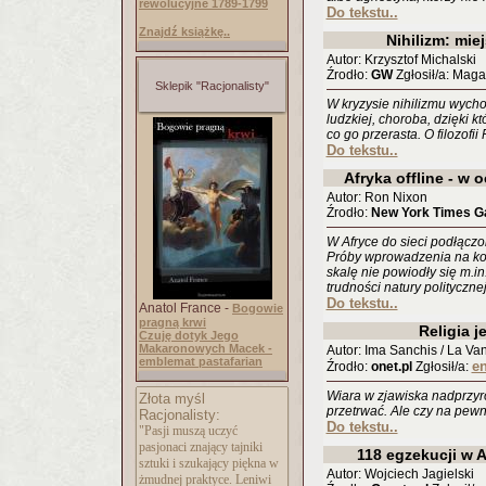
rewolucyjne 1789-1799
Do tekstu..
Znajdź książkę..
Nihilizm: mie
Autor: Krzysztof Michalski
Źrodło:
GW
Zgłosił/a: Maga
Sklepik "Racjonalisty"
W kryzysie nihilizmu wycho
ludzkiej, choroba, dzięki kt
co go przerasta. O filozofi
Do tekstu..
Afryka offline - w 
Autor: Ron Nixon
Źrodło:
New York Times Ga
W Afryce do sieci podłączo
Próby wprowadzenia na ko
skalę nie powiodły się m.in
trudności natury polityczne
Do tekstu..
Anatol France -
Bogowie
pragną krwi
Religia j
Czuję dotyk Jego
Makaronowych Macek -
Autor: Ima Sanchis / La Va
emblemat pastafarian
en
Źrodło:
onet.pl
Zgłosił/a:
Wiara w zjawiska nadprzyr
Złota myśl
przetrwać. Ale czy na pew
Racjonalisty:
Do tekstu..
"Pasji muszą uczyć
pasjonaci znający tajniki
118 egzekucji w A
sztuki i szukający piękna w
Autor: Wojciech Jagielski
żmudnej praktyce. Leniwi