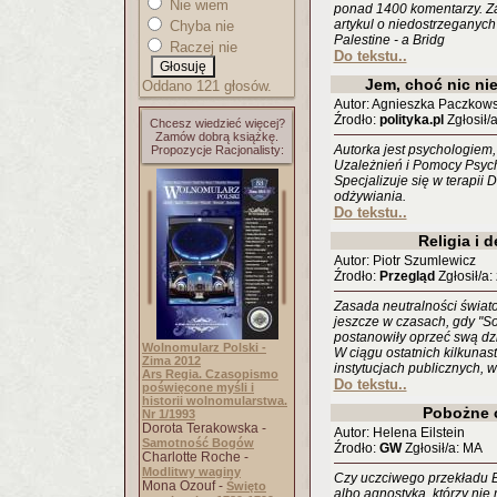
Nie wiem
ponad 1400 komentarzy. Z
artykul o niedostrzeganyc
Chyba nie
Palestine - a Bridg
Raczej nie
Do tekstu..
Jem, choć nic nie
Oddano 121 głosów.
Autor: Agnieszka Paczkows
Źrodło:
polityka.pl
Zgłosił/
Chcesz wiedzieć więcej?
Zamów dobrą książkę.
Autorka jest psychologiem
Propozycje Racjonalisty:
Uzależnień i Pomocy Psyc
Specjalizuje się w terapii
odżywiania.
Do tekstu..
Religia i 
Autor: Piotr Szumlewicz
Źrodło:
Przegląd
Zgłosił/a: 
Zasada neutralności świat
jeszcze w czasach, gdy "Soli
postanowiły oprzeć swą dz
Wolnomularz Polski -
W ciągu ostatnich kilkunast
Zima 2012
instytucjach publicznych, 
Ars Regia. Czasopismo
Do tekstu..
poświęcone myśli i
historii wolnomularstwa.
Pobożne 
Nr 1/1993
Dorota Terakowska -
Autor: Helena Eilstein
Samotność Bogów
Źrodło:
GW
Zgłosił/a: MA
Charlotte Roche -
Modlitwy waginy
Czy uczciwego przekładu Bi
Mona Ozouf -
Święto
albo agnostyka, którzy nie