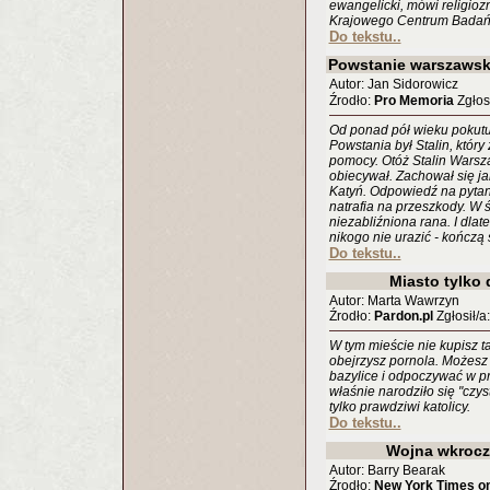
ewangelicki, mówi religioz
Krajowego Centrum Bada
Do tekstu..
Powstanie warszawsk
Autor: Jan Sidorowicz
Źrodło:
Pro Memoria
Zgłosi
Od ponad pół wieku pokutu
Powstania był Stalin, który
pomocy. Otóż Stalin Warsza
obiecywał. Zachował się ja
Katyń. Odpowiedź na pytani
natrafia na przeszkody. W 
niezabliźniona rana. I dlat
nikogo nie urazić - kończą
Do tekstu..
Miasto tylko 
Autor: Marta Wawrzyn
Źrodło:
Pardon.pl
Zgłosił/a
W tym mieście nie kupisz t
obejrzysz pornola. Możesz z
bazylice i odpoczywać w p
właśnie narodziło się "czy
tylko prawdziwi katolicy.
Do tekstu..
Wojna wkrocz
Autor: Barry Bearak
Źrodło:
New York Times on