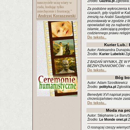
Źrodło:
Gazeta.pl
Zgłosił/a
nauczyciele uczą wiary w
cuda, hodując tylko
Za podobne wykroczenia kar
zniechęcenie i frustrację."
czasach, gdy rządzili w Ka
Andrzej Koraszewski
zresztą na Arabii Saudyjski
pozostawały w zgodzie z li
opowiadali się za najbard
islamie, zalecającą podpo
codziennego prawu religij
Do tekstu..
Kurier Lub.: 
Autor: Aleksandra Dunajsk
Źrodło:
Kurier Lubelski
Zgł
Z BADAŃ WYNIKA, ŻE W 
BEZWYZNANIOWCÓW - roz
Do tekstu..
Bóg bo
Autor: Adam Szostkiewicz
Źrodło:
polityka.pl
Zgłosił/
Benedykt XVI napisał pojed
chrześcijaństwo może zast
Do tekstu..
Moda na pr
Autor: Stéphanie Le Bars/S
Źrodło:
Le Monde onet.pl
Z
O rosnącej rzeszy wiernych