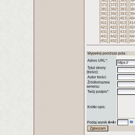
[361]
[362]
[363]
[36
[371]
[372]
[373]
[37
[381]
[382]
[383]
[38
[391]
[392]
[393]
[39
[401]
[402]
[403]
[40
[411]
[412]
[413]
[41
[421]
[422]
[423]
[42
[431]
[432]
[433]
[43
[441]
[442]
[443]
[44
[451]
[452]
[453]
[45
Wypełnij poniższe pola :
Adres URL*:
Tytuł strony
(treści):
Autor treści:
Źródło/nazwa
serwisu:
Twój podpis*:
Krótki opis:
Podaj wynik
4+4
=