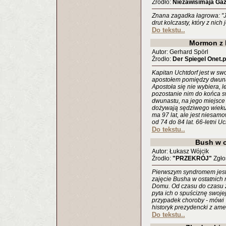
Źrodło:
Niezawisimaja Gaz
Znana zagadka łagrowa: "Je
drut kolczasty, który z nich
Do tekstu..
Mormon z 
Autor: Gerhard Spörl
Źrodło:
Der Spiegel Onet.p
Kapitan Uchtdorf jest w s
apostołem pomiędzy dwunas
Apostoła się nie wybiera, 
pozostanie nim do końca s
dwunastu, na jego miejsce
dożywają sędziwego wieku
ma 97 lat, ale jest niesa
od 74 do 84 lat. 66-letni U
Do tekstu..
Bush w 
Autor: Łukasz Wójcik
Źrodło:
"PRZEKRÓJ"
Zgło
Pierwszym syndromem jest
zajęcie Busha w ostatnich 
Domu. Od czasu do czasu z
pyta ich o spuściznę swojej
przypadek choroby - mówi 
historyk prezydencki z ame
Do tekstu..