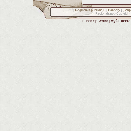
Regulamin publikacji
Bannery
Mapa
[
] [
] [
Racjonalista
Copyright
©
Fundacja Wolnej Myśli, kont