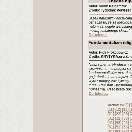
Zbędna hip
Autor: Adam Kalbarczyk
Źrodło:
Tygodnik Powszec
Jeżeli naukowcy odrzucają 
oznacza to, że są ideologam
natomiast ciągle weryfikują
mówią „ostatniego słowa".
Do tekstu..
Fundamentalizm religi
Autor: Piotr Prokopowicz
Źrodło:
KRYTYKA.org
Zgło
Nasz schemat Hindusa nie o
szowinizmu - te pojęcia są
fundamentalistów muzułma
go jednak nie umniejsza. C
wyraz palący, zważywszy, iż
Indie i Pakistan - posiadaj
nuklearną. Treść pracy dos
Do tekstu..
[1]
Archiwum:
[11]
[12]
[13]
[
[21]
[22]
[23]
[
[31]
[32]
[33]
[
[41]
[42]
[43]
[
[51]
[52]
[53]
[
[61]
[62]
[63]
[