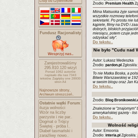
Listy od czytelników
Źrodło:
Premium Health
Zg
Miina Matsuoka żyje samot
wszystkie rozmowy telefon
sekretarki. Po prostu nie lu
kąpiele, filmy na DVD i za
dobrych, bliskich przyjació
Fundusz Racjonalisty
miesiącu, potem czuje jedna
odzyskać siły".
Do tekstu..
Nie było "Cudu nad 
Wesprzyj nas..
Autor: Łukasz Medeszka
Zarejestrowaliśmy
Źrodło:
pardon.pl
Zgłosił/a
295.810.120
wizyt
Ponad 1062 autorów
To nie Matka Boska, a pol
napisało
dla nas 7343
Bitwie Warszawskiej w 192
tekstów.
Zajęłyby one 28930
w swoim blogu oraz Jan Ka
stron A4
Do tekstu..
Najnowsze strony..
Archiwum streszczeń..
Źrodło:
Blog Bronikowski
Ostatnie wątki Forum
:
iluzja wolności
Znalezione w "znajomym" b
Wzór na liczby
amerykańskiej gazety - list 
parzyste i nie par..
Do tekstu..
Dogmat o Trójcy
Wolność relig
Świętej - próba l..
Diabeł tasmański i
Autor: Emoonia
zaraźliwy nowo..
Źrodło:
interia.pl
Zgłosił/a: