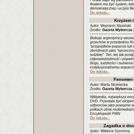
Polska staje się państwem
finałem ma być system, któr
demokratycznej i uczyni fik
Do tekstu..
Krzyżem 
Autor: Wojciech Stasiński
Źrodło:
Gazeta Wyborcza
Z
Biskupi argentyńscy wezwa
grzechów w przededniu Rok
"przypadków poparcia lub
zbrodniach jako "sprzeczn
ludzkiej". Ten, kto tak post
odpowiedzialność i popełn
Bogu, ludzkości i sumieniu"
instytucjonalnemu wsparciu
Do tekstu..
Fenomen 
Autor: Marta Strzelecka
Źrodło:
Gazeta Wyborcza
Z
Wikipedia, największa ency
DVD. Przestała być ekspe
odbiorców jako poważne wy
półkach obok multimedialne
Encyklopedii PWN
Do tekstu..
Zagadka o dru
Autor: Wiktoria Szochina