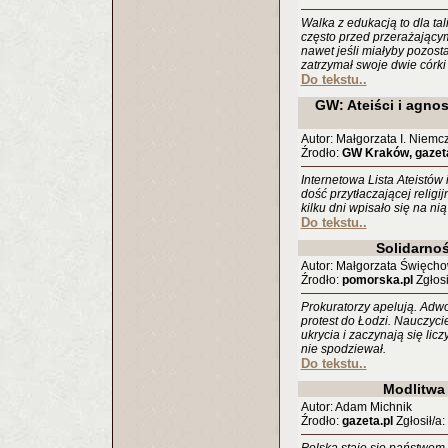
Walka z edukacją to dla ta
często przed przerażającym
nawet jeśli miałyby pozost
zatrzymał swoje dwie córk
Do tekstu..
GW: Ateiści i agnos
Autor: Małgorzata I. Niemc
Źrodło:
GW Kraków, gazeta
Internetowa Lista Ateistów 
dość przytłaczającej relig
kilku dni wpisało się na ni
Do tekstu..
Solidarnoś
Autor: Małgorzata Święcho
Źrodło:
pomorska.pl
Zgłosi
Prokuratorzy apelują. Adwok
protest do Łodzi. Nauczycie
ukrycia i zaczynają się lic
nie spodziewał.
Do tekstu..
Modlitwa
Autor: Adam Michnik
Źrodło:
gazeta.pl
Zgłosił/a