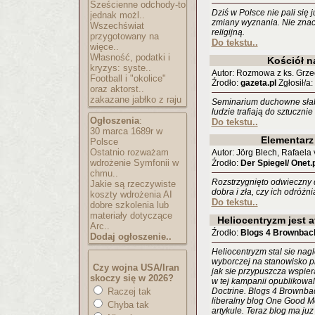
Sześcienne odchody-to
Dziś w Polsce nie pali się 
jednak możl..
zmiany wyznania. Nie znac
Wszechświat
religijną.
przygotowany na
Do tekstu..
więce..
Własność, podatki i
Kościół n
kryzys: syste..
Autor: Rozmowa z ks. Grze
Football i "okolice"
Źrodło:
gazeta.pl
Zgłosił/a
oraz aktorst..
zakazane jabłko z raju
Seminarium duchowne słabo
ludzie trafiają do sztuczn
Ogłoszenia
:
Do tekstu..
30 marca 1689r w
Elementarz 
Polsce
Ostatnio rozważam
Autor: Jörg Blech, Rafael
wdrożenie Symfonii w
Źrodło:
Der Spiegel/ Onet.p
chmu..
Rozstrzygnięto odwieczny 
Jakie są rzeczywiste
dobra i zła, czy ich odróż
koszty wdrożenia AI
Do tekstu..
dobre szkolenia lub
materiały dotyczące
Heliocentryzm jest 
Arc..
Źrodło:
Blogs 4 Brownbac
Dodaj ogłoszenie..
Heliocentryzm stal sie n
wyborczej na stanowisko p
Czy wojna USA/Iran
jak sie przypuszcza wspie
skoczy się w 2026?
w tej kampanii opublikowal a
Raczej tak
Doctrine. Blogs 4 Brownba
liberalny blog One Good 
Chyba tak
artykule. Teraz blog ma juz