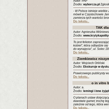
Autor: PAP
Źrodło:
wyborcza.pl
Zgłosił
- W Polsce istnieje wielkie
mówił w Częstochowie Jaro
zamierza tych wartości bro
Do tekstu..
TAK dla
Autor: Agnieszka Wiśniews
Źrodło:
www.krytykapolity
To jest felieton zapraszają
kobiet", która odbędzie się
do wynajęcia", ul. Solec 18
Do tekstu..
Ziemkiewicz niczym
Autor: Wojciech Orliński
Źrodło:
Ekskursje w dyskur
Prawicowego publicysty wa
Do tekstu..
o in vitro
Autor: a.
Źrodło:
lemingi i inne żyjąt
O planach ustaw dotyczący
dawstwie gamet; trochę teg
zależnie od tego, która we
Do tekstu..