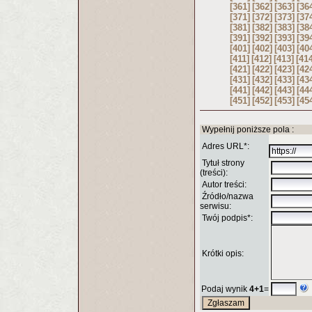
[361]
[362]
[363]
[36
[371]
[372]
[373]
[37
[381]
[382]
[383]
[38
[391]
[392]
[393]
[39
[401]
[402]
[403]
[40
[411]
[412]
[413]
[41
[421]
[422]
[423]
[42
[431]
[432]
[433]
[43
[441]
[442]
[443]
[44
[451]
[452]
[453]
[45
Wypełnij poniższe pola :
Adres URL*:
Tytuł strony
(treści):
Autor treści:
Źródło/nazwa
serwisu:
Twój podpis*:
Krótki opis:
Podaj wynik
4+1
=