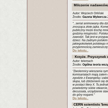
Milczenie nadawców, c
Autor: Wojciech Orliński
Źrodło:
Gazeta Wyborcza
Z
"...serial animowany dla d
znosząca złote jajka. Kome
publiczny może trochę mnie
godziny misyjności. Polska
zawodzi. Tak jest w przyp
dzieci. Na żadnym polskim
jakiegokolwiek polskiego 
przyjemnością zamieszczę 
Do tekstu..
Krzyże. Przyczynek 
Autor: telemach
Źrodło:
Ogólna teoria wsz
"Zwolennicy wieszania symb
komisariatach mają zatem
zgodzie z Ewangelią i zab
słupa, lub zbliżeniem się 
w postaci litery X. Tu jedn
powiedzmy sobie otwarcie, e
decussata, urządzenie staw
do góry nogami."
Do tekstu..
CERN scientists 'brea