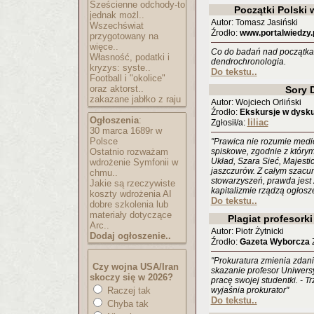
Sześcienne odchody-to
Początki Polski
jednak możl..
Autor: Tomasz Jasiński
Wszechświat
Źrodło:
www.portalwiedzy.
przygotowany na
więce..
Co do badań nad początka
Własność, podatki i
dendrochronologia.
kryzys: syste..
Do tekstu..
Football i "okolice"
oraz aktorst..
Sory 
zakazane jabłko z raju
Autor: Wojciech Orliński
Źrodło:
Ekskursje w dyskur
Ogłoszenia
:
liliac
Zgłosił/a:
30 marca 1689r w
Polsce
"Prawica nie rozumie medi
Ostatnio rozważam
spiskowe, zgodnie z którym
Układ, Szara Sieć, Majesti
wdrożenie Symfonii w
jaszczurów. Z całym szacu
chmu..
stowarzyszeń, prawda jest
Jakie są rzeczywiste
kapitalizmie rządzą ogłos
koszty wdrożenia AI
Do tekstu..
dobre szkolenia lub
materiały dotyczące
Plagiat profesork
Arc..
Autor: Piotr Żytnicki
Dodaj ogłoszenie..
Źrodło:
Gazeta Wyborcza
Z
"Prokuratura zmienia zdani
Czy wojna USA/Iran
skazanie profesor Uniwers
skoczy się w 2026?
pracę swojej studentki. - T
Raczej tak
wyjaśnia prokurator"
Do tekstu..
Chyba tak