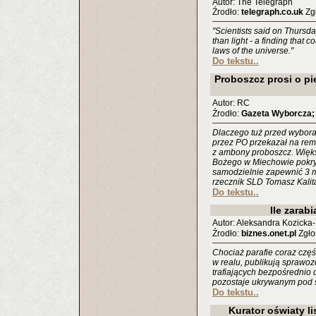
Autor: The Telegraph
Źrodło:
telegraph.co.uk
Zgł
"Scientists said on Thursday
than light - a finding that 
laws of the universe."
Do tekstu..
Proboszcz prosi o pi
Autor: RC
Źrodło:
Gazeta Wyborcza;
Dlaczego tuż przed wybor
przez PO przekazał na remo
z ambony proboszcz. Więks
Bożego w Miechowie pokryw
samodzielnie zapewnić 3 ml
rzecznik SLD Tomasz Kalit
Do tekstu..
Ile zarab
Autor: Aleksandra Kozicka
Źrodło:
biznes.onet.pl
Zgłos
Chociaż parafie coraz częś
w realu, publikują sprawoz
trafiających bezpośrednio
pozostaje ukrywanym pod 
Do tekstu..
Kurator oświaty li