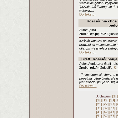
"katolickie getto" i kryty
"przykładać Ewangelię do
wyborach.
Do tekstu..
Kościół nie chce
pedo
Autor: (aka)
Źrodło:
wp.pl; PAP
Zgłosił/
Kościół katolicki na Malci
prawnej za molestowanie ni
ofiarom nie wypłaci żadny
Do tekstu..
Graff: Kościół psuj
Autor: Agnieszka Graff - pi
Ch
Źrodło:
tok.fm
Zgłosił/a:
- To inteligenckie fumy: ta
popełnia różne błędy, ale je
jest. Kościół psuje polską
Do tekstu..
[1]
Archiwum:
[11]
[12]
[13]
[
[21]
[22]
[23]
[
[31]
[32]
[33]
[
[41]
[42]
[43]
[
[51]
[52]
[53]
[