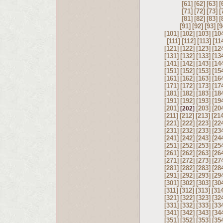
[61]
[62]
[63]
[
[71]
[72]
[73]
[
[81]
[82]
[83]
[
[91]
[92]
[93]
[9
[101]
[102]
[103]
[10
[111]
[112]
[113]
[11
[121]
[122]
[123]
[12
[131]
[132]
[133]
[13
[141]
[142]
[143]
[14
[151]
[152]
[153]
[15
[161]
[162]
[163]
[16
[171]
[172]
[173]
[17
[181]
[182]
[183]
[18
[191]
[192]
[193]
[19
[201]
[203]
[20
[202]
[211]
[212]
[213]
[21
[221]
[222]
[223]
[22
[231]
[232]
[233]
[23
[241]
[242]
[243]
[24
[251]
[252]
[253]
[25
[261]
[262]
[263]
[26
[271]
[272]
[273]
[27
[281]
[282]
[283]
[28
[291]
[292]
[293]
[29
[301]
[302]
[303]
[30
[311]
[312]
[313]
[31
[321]
[322]
[323]
[32
[331]
[332]
[333]
[33
[341]
[342]
[343]
[34
[351]
[352]
[353]
[35