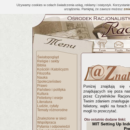
Używamy cookies w celach świadczenia usług, reklamy i statystyk. Korzystani
urządzeniu. Pamiętaj, że zawsze możesz
zmie
Światopogląd
Religie i sekty
Biblia
Kościół i Katolicyzm
Filozofia
Nauka
Społeczeństwo
Prawo
Poniżej znajdują się 
Państwo i polityka
znajdujących się poza na
Kultura
przez Czytelników Racjona
Felietony i eseje
Twoim zdaniem znasługuje 
Literatura
Ludzie, cytaty
felietony, wątki na forach 
Tematy różnorodne
mogli to przeczytać.
Znalezione w sieci
Oto ostatnio dodane linki:
Współpraca
MIT Setting Up Ind
Pytania i odpowiedzi
Pr