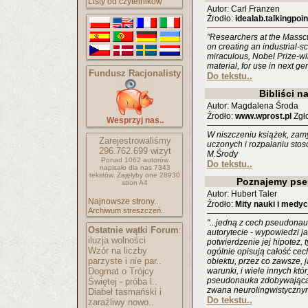
Listy od czytelników
Autor: Carl Franzen
Źrodło:
idealab.talkingpo
"Researchers at the Masscu
on creating an industrial-s
miraculous, Nobel Prize-wi
material, for use in next ge
Fundusz Racjonalisty
Do tekstu..
Bibliści na
Autor: Magdalena Środa
Źrodło:
www.wprost.pl
Zgło
Wesprzyj nas..
W niszczeniu książek, zam
Zarejestrowaliśmy
uczonych i rozpalaniu stos
296.762.699
wizyt
M.Środy
Ponad 1062 autorów
Do tekstu..
napisało
dla nas 7343
tekstów.
Zajęłyby one 28930
Poznajemy pse
stron A4
Autor: Hubert Taler
Najnowsze strony..
Źrodło:
Mity nauki i medy
Archiwum streszczeń..
"...jedną z cech pseudonauki
Ostatnie wątki Forum
:
autorytecie - wypowiedzi ja
iluzja wolności
potwierdzenie jej hipotez, t
Wzór na liczby
ogólnie opisują całość ce
parzyste i nie par..
obiektu, przez co zawsze, ja
Dogmat o Trójcy
warunki, i wiele innych któ
pseudonauka zdobywająca 
Świętej - próba l..
zwana neurolingwistyczny
Diabeł tasmański i
Do tekstu..
zaraźliwy nowo..