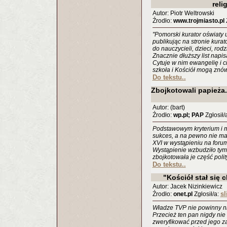
reli
Autor: Piotr Weltrowski
Źrodło:
www.trojmiasto.pl
Z
"Pomorski kurator oświaty 
publikując na stronie kurat
do nauczycieli, dzieci, ro
Znacznie dłuższy list napi
Cytuje w nim ewangelię i c
szkoła i Kościół mogą znó
Do tekstu..
Zbojkotowali papieża.
Autor: (bart)
Źrodło:
wp.pl; PAP
Zgłosił/
Podstawowym kryterium i m
sukces, a na pewno nie mat
XVI w wystąpieniu na forum
Wystąpienie wzbudziło tym
zbojkotowała je część polit
Do tekstu..
"Kościół stał się 
Autor: Jacek Nizinkiewicz
sl
Źrodło:
onet.pl
Zgłosił/a:
Władze TVP nie powinny n
Przecież ten pan nigdy nie 
zweryfikować przed jego za