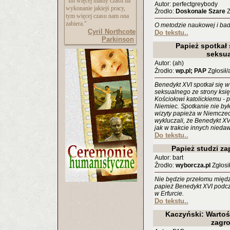
"Im więcej mamy czasu na
Autor: perfectgreybody
wykonanie jakiejś pracy,
Źrodło:
Doskonale Szare
Z
tym więcej czasu nam ona
zabiera."
O metodzie naukowej i badan
Cyril Northcote
Do tekstu..
Parkinson
Papież spotkał 
seksu
Autor: (ah)
Źrodło:
wp.pl; PAP
Zgłosił/
Benedykt XVI spotkał się w
seksualnego ze strony księ
Kościołowi katolickiemu - 
Niemiec. Spotkanie nie był
wizyty papieża w Niemczech
wykluczali, że Benedykt XV
jak w trakcie innych nied
Do tekstu..
Papież studzi z
Autor: bart
Źrodło:
wyborcza.pl
Zgłosił
Nie będzie przełomu między 
papież Benedykt XVI podcz
w Erfurcie.
Do tekstu..
Kaczyński: Wartoś
zagr