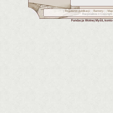
Regulamin publikacji
Bannery
Mapa
[
] [
] [
Racjonalista
Copyright
©
Fundacja Wolnej Myśli, kont