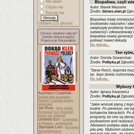
Nie wiem
Biopaliwa, czyli w
Chyba nie
Autor: Marek Mejssner
Źrodło:
biznes.onet.pl
Zgłos
Raczej nie
Biopaliwa miały zmniejszyć
Oddano 121 głosów.
środowisko naturalne i st
zwiększyły problemy środo
subwencji i zdewastowały r
Chcesz wiedzieć więcej?
biopaliwa nowej generacji
Zamów dobrą książkę.
potrwać nawet dekady.
Propozycje Racjonalisty:
Do tekstu..
Ten rytm,
Autor: Dorota Szwarcman
Źrodło:
Polityka.pl
Zgłosił/
"Steve Reich, legenda muz
lat. Jego dzieła rozbrzmiał
Do tekstu..
Wybory l
Autor: Ignacy Karpowicz
Kazimierz Czapiński -
Źrodło:
Polityka.pl
Zgłosił/
Dokąd kler prowadzi
Polskę? Laickie mowy
sejmowe
"Jakie wnioski płyną z teg
Jan Rura -
Quo vadis,
trudne. Po pierwsze, nie b
Ecclesia? Czy Kościół
bohaterów literackich. Po 
może się zmienić
programy, bo one są identy
Umberto Eco -
Cmentarz
pozbawione woli realizacji,
w Pradze - audiobook
Albowiem polityka stała si
Stanisław Lem -
Kongres
pitu-pitu. Wyborem ulubione
futurologiczny
jest tych pitu-pitu, że chyb