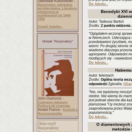
Stanisław Kukurowski -
Do tekstu..
Racjonalna, radykalna,
antyklerykalna. Literatura
Benedykt XVI w
oświecenia w
publikacjach lat 1944-
dzienn
1956
Autor: Tadeusz Bartoś
Źrodło:
Z punktu widzenia
Z
Znajdź książkę..
"Oglądałem wczoraj spraw
w Niemczech. Uderzająca st
Sklepik "Racjonalisty"
przedstawieni życzliwie, m
wierni. Po drugiej stronie 
wiadomo dlaczego przeciw 
agresywne. Odpowiedni mon
modlących się - nawiedzone
Do tekstu..
Habemu
Autor: telemach
Źrodło:
Ogólna teoria wszy
lilia
odpowiedzi
Zgłosił/a:
"Nie, nie będziemy mnożyć 
istotne. Nie wiemy ilu mam
John Diamond -
jest jednak obecnie dla ka
Cudowne mikstury.
planszowa "I ty możesz zos
Podręcznik sceptyka
zaaprobowana przez Watyka
Anatol France -
Kościół a
popularnością."
Rzeczpospolita
Do tekstu..
Złota myśl
O diamentowych p
Racjonalisty:
metodzie