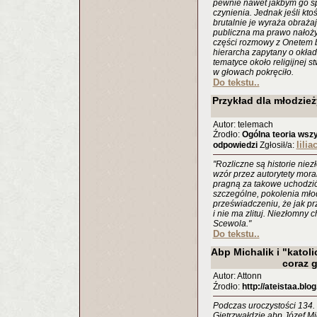
pewnie nawet jakbym go sp
czynienia. Jednak jeśli kto
brutalnie je wyraża obrażaj
publiczna ma prawo nałoży
części rozmowy z Onetem 
hierarcha zapytany o okład
tematyce około religijnej 
w głowach pokręciło.
Do tekstu..
Przykład dla młodzie
Autor: telemach
Źrodło:
Ogólna teoria wszy
lilia
odpowiedzi
Zgłosił/a:
"Rozliczne są historie ni
wzór przez autorytety moral
pragną za takowe uchodzić
szczególne, pokolenia m
przeświadczeniu, że jak pr
i nie ma zlituj. Niezłomny 
Scewola."
Do tekstu..
Abp Michalik i "katol
coraz 
Autor: Attonn
Źrodło:
http://ateistaa.blog
Podczas uroczystości 134.
Gietrzwałdzie abp Józef Mi